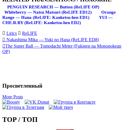
PENGUIN RESEARCH — Button (ReLIFE OP)
Whiteberry — Natsu Matsuri (ReLIFE ED12)
Orange
Range — Hana (ReLIFE: Kanketsu-hen ED1)
YUI —
CHE.R.RY (ReLIFE: Kanketsu-hen ED2)
Lirics
ReLIFE
Запись
Nakashima Mika — Yuki no Hana (ReLIFE ED8)
The Super Ball — Tomodachi Meter (Fukigen na Mononokean
навигация
OP)
Просветленный
More Posts
TOP / ТОП