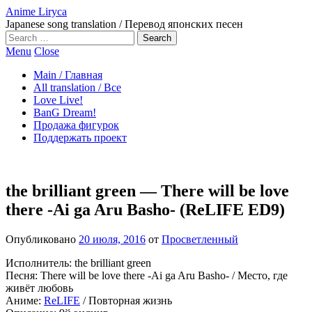
Anime Liryca
Japanese song translation / Перевод японских песен
Search
on:
Menu
Close
Main / Главная
All translation / Все
Love Live!
BanG Dream!
Продажа фигурок
Поддержать проект
the brilliant green — There will be love
there -Ai ga Aru Basho- (ReLIFE ED9)
Опубликовано
20 июля, 2016
от
Просветленный
Исполнитель: the brilliant green
Песня: There will be love there -Ai ga Aru Basho- / Место, где
живёт любовь
Аниме:
ReLIFE
/ Повторная жизнь