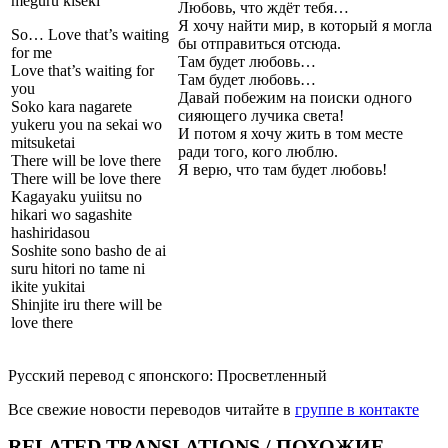
meguru kiseki
Любовь, что ждёт тебя…
Я хочу найти мир, в который я могла
So… Love that’s waiting
бы отправиться отсюда.
for me
Там будет любовь…
Love that’s waiting for
Там будет любовь…
you
Давай побежим на поиски одного
Soko kara nagarete
сияющего лучика света!
yukeru you na sekai wo
И потом я хочу жить в том месте
mitsuketai
ради того, кого люблю.
There will be love there
Я верю, что там будет любовь!
There will be love there
Kagayaku yuiitsu no
hikari wo sagashite
hashiridasou
Soshite sono basho de ai
suru hitori no tame ni
ikite yukitai
Shinjite iru there will be
love there
Русский перевод с японского: Просветленный
Все свежие новости переводов читайте в
группе в контакте
RELATED TRANSLATIONS / ПОХОЖИЕ