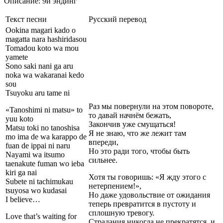
Описание: 9й эндинг
Текст песни
Русский перевод
Ookina magari kado o
magatta nara hashiridasou
Tomadou koto wa mou
yamete
Sono saki nani ga aru
noka wa wakaranai kedo
sou
Tsuyoku aru tame ni
Раз мы повернули на этом повороте,
«Tanoshimi ni matsu» to
то давай начнём бежать,
yuu koto
Закончив уже смущаться!
Matsu toki no tanoshisa
Я не знаю, что же лежит там
mo ima de wa karappo de
впереди,
fuan de ippai ni naru
Но это ради того, чтобы быть
Nayami wa itsumo
сильнее.
taenakute fuman wo ieba
kiri ga nai
Хотя ты говоришь: «Я жду этого с
Subete ni tachimukau
нетерпением!»,
tsuyosa wo kudasai
Но даже удовольствие от ожидания
I believe…
теперь превратится в пустоту и
сплошную тревогу.
Love that’s waiting for
Страдания никогда не прекратятся, и