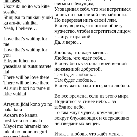
iikikasete
связана с будущим,
Usotsuki no ito wo kitte
Уговаривая себя, что мы встретимся
soshite
вновь по счастливой случайности.
Shinjitsu to mukiau yuuki
Но перерезая нить своей лжи,
ga aru-tte shinjitai
Я хочу верить, что потом обрету
Yeah, I believe…
мужество, чтобы встретиться лицом
к лицу с правдой.
Love that’s waiting for
Да, я верю…
me
Love that’s waiting for
Любовь, что ждёт меня…
you
Любовь, что ждёт тебя…
Eikyuu fuhen no
Я хочу быть укутана твоей вечной
yasashisa ni tsutsumarete
неизменной добротой.
itai
Там будет любовь…
There will be love there
Там будет любовь…
There will be love there
Я хочу жить ради того, кого люблю.
Ai suru hitori no tame ni
ikite yukitai
Во все времена, если из этого мира
Подняться за синее небо… за
Arayuru jidai kono yo no
звёздное небо,
naka kara
То там ждут чудеса, кружащиеся
Aozora no kanata
вокруг блуждающих и сверкающих
hoshizora no kanata
неизведанных вещей.
Mayoi mo hirameki mo
michi no mono meguri
Итак… любовь, что ждёт меня…