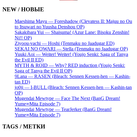
NEW / НОВЫЕ
Maeshima Mayu — Foreshadow (Clevatess II: Majuu no Ou
to Itsuwari no Yuusha Denshou OP)
Sakakibara Yui — Shaisuma! (Azur Lane: Bisoku Zenshin!
Ni!! OP)
Ziyoou-vachi — Hoshi (Tenmaku no Jaadugar ED)
SEKAI NO OWARI — Stella (Tenmaku no Jaadugar OP)
Yuuki Aoi — Weiter! Weiter! (Youjo Senki: Saga of Tanya
the Evil II ED)
MYTH & ROID — Why? RED induction (Youjo Senki:
Saga of Tanya the Evil II OP)
9Lana — RASEN (Bleach: Sennen Kessen-hen — Kashin-
tan ED)
jo0ji — I-BULL (Bleach: Sennen Kessen-hen — Kashin-tan
OP)
Mugendai Mewtype — Face The Next (BanG Dream!
Yume∞Mita Episode 7)
Mugendai Mewtype — TearJerker (BanG Dream!
Yume∞Mita Episode 7)
TAGS / МЕТКИ