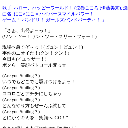
歌手: ハロー、ハッピーワールド！ (弦巻こころ (伊藤美来), 瀬田
曲名: にこ×にこ＝ハイパースマイルパワー！
ゲーム「 バンドリ！ ガールズバンドパーティ！ 」
「さぁ、出発よ～っ！」
(ワン・ツー！ワン・ツー・スリー・フォー！)
現場へ急ぐぞ～っ！(ピュン！ピュン！)
事件のニオイだ！(クン！クン！)
今日も(イエッサー！)
ボクら 笑顔パトロール隊っ☆
(Are you Smiling？)
いつでもどこでも駆けつけるよっ！
(Are you Smiling？)
ココロごとアチチにしちゃう！
(Are you Smiling？)
どんなやり方もぜーんぶ試して
(Are you Smiling？)
とにかくキミを 笑顔へ“GO！”