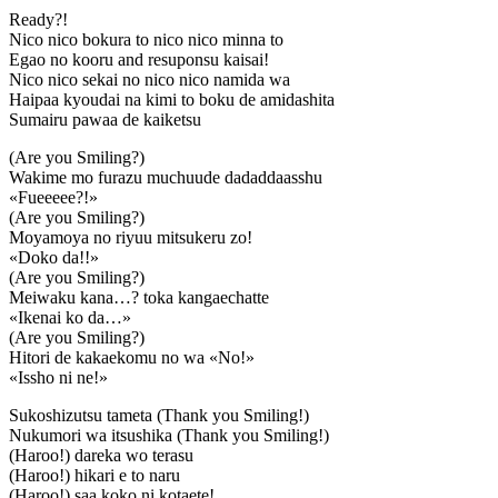
Ready?!
Nico nico bokura to nico nico minna to
Egao no kooru and resuponsu kaisai!
Nico nico sekai no nico nico namida wa
Haipaa kyoudai na kimi to boku de amidashita
Sumairu pawaa de kaiketsu
(Are you Smiling?)
Wakime mo furazu muchuude dadaddaasshu
«Fueeeee?!»
(Are you Smiling?)
Moyamoya no riyuu mitsukeru zo!
«Doko da!!»
(Are you Smiling?)
Meiwaku kana…? toka kangaechatte
«Ikenai ko da…»
(Are you Smiling?)
Hitori de kakaekomu no wa «No!»
«Issho ni ne!»
Sukoshizutsu tameta (Thank you Smiling!)
Nukumori wa itsushika (Thank you Smiling!)
(Haroo!) dareka wo terasu
(Haroo!) hikari e to naru
(Haroo!) saa koko ni kotaete!