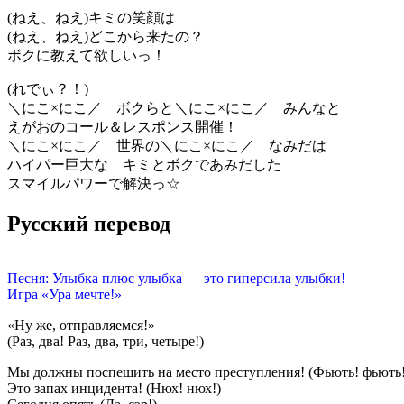
(ねえ、ねえ)キミの笑顔は
(ねえ、ねえ)どこから来たの？
ボクに教えて欲しいっ！
(れでぃ？！)
＼にこ×にこ／ ボクらと＼にこ×にこ／ みんなと
えがおのコール＆レスポンス開催！
＼にこ×にこ／ 世界の＼にこ×にこ／ なみだは
ハイパー巨大な キミとボクであみだした
スマイルパワーで解決っ☆
Русский перевод
Песня: Улыбка плюс улыбка — это гиперсила улыбки!
Игра «Ура мечте!»
«Ну же, отправляемся!»
(Раз, два! Раз, два, три, четыре!)
Мы должны поспешить на место преступления! (Фьють! фьють!
Это запах инцидента! (Нюх! нюх!)