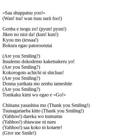
«Saa shuppatsu yoo!»
(Wan! tsu! wan tsuu surii foo!)
Genba e isogu zo! (pyun! pyun!)
Jiken no nioi da! (kun! kun!)
Kyou mo (iessaa!)
Bokura egao patoroorutai
(Are you Smiling?)
Itsudemo dokodemo kaketsukeru yo!
(Are you Smiling?)
Kokorogoto achichi ni shichau!
(Are you Smiling?)
Donna yarikata mo zenbu tameshite
(Are you Smiling?)
Tonikaku kimi wo egao e «Go!»
Chiisana yasashisa mo (Thank you Smiling!)
Tsunagariaeba kitto (Thank you Smiling!)
(Yahhoo!) dareka wo tsutsumu
(Yahhoo!) shiawase ni naru
(Yahhoo!) saa koko ni kotaete!
(Give me Smile!)