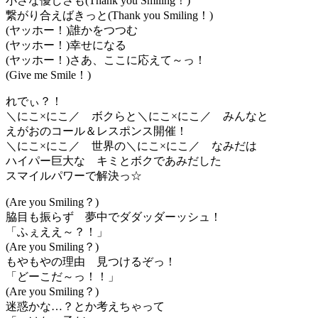
小さな優しさも(Thank you Smiling！)
繋がり合えばきっと(Thank you Smiling！)
(ヤッホー！)誰かをつつむ
(ヤッホー！)幸せになる
(ヤッホー！)さあ、ここに応えて～っ！
(Give me Smile！)
れでぃ？！
＼にこ×にこ／ ボクらと＼にこ×にこ／ みんなと
えがおのコール＆レスポンス開催！
＼にこ×にこ／ 世界の＼にこ×にこ／ なみだは
ハイパー巨大な キミとボクであみだした
スマイルパワーで解決っ☆
(Are you Smiling？)
脇目も振らず 夢中でダダッダーッシュ！
「ふぇええ～？！」
(Are you Smiling？)
もやもやの理由 見つけるぞっ！
「どーこだ～っ！！」
(Are you Smiling？)
迷惑かな…？とか考えちゃって