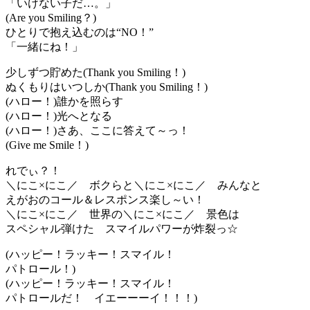
「いけない子だ…。」
(Are you Smiling？)
ひとりで抱え込むのは“NO！”
「一緒にね！」
少しずつ貯めた(Thank you Smiling！)
ぬくもりはいつしか(Thank you Smiling！)
(ハロー！)誰かを照らす
(ハロー！)光へとなる
(ハロー！)さあ、ここに答えて～っ！
(Give me Smile！)
れでぃ？！
＼にこ×にこ／ ボクらと＼にこ×にこ／ みんなと
えがおのコール＆レスポンス楽し～い！
＼にこ×にこ／ 世界の＼にこ×にこ／ 景色は
スペシャル弾けた スマイルパワーが炸裂っ☆
(ハッピー！ラッキー！スマイル！
パトロール！)
(ハッピー！ラッキー！スマイル！
パトロールだ！ イエーーーイ！！！)