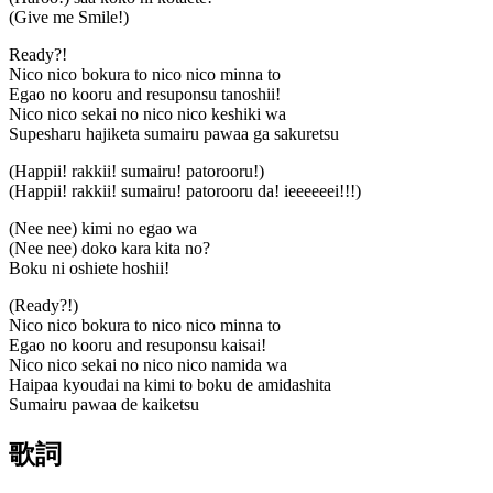
(Give me Smile!)
Ready?!
Nico nico bokura to nico nico minna to
Egao no kooru and resuponsu tanoshii!
Nico nico sekai no nico nico keshiki wa
Supesharu hajiketa sumairu pawaa ga sakuretsu
(Happii! rakkii! sumairu! patorooru!)
(Happii! rakkii! sumairu! patorooru da! ieeeeeei!!!)
(Nee nee) kimi no egao wa
(Nee nee) doko kara kita no?
Boku ni oshiete hoshii!
(Ready?!)
Nico nico bokura to nico nico minna to
Egao no kooru and resuponsu kaisai!
Nico nico sekai no nico nico namida wa
Haipaa kyoudai na kimi to boku de amidashita
Sumairu pawaa de kaiketsu
歌詞