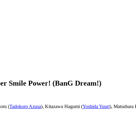
per Smile Power! (BanG Dream!)
oru (
Tadokoro Azusa
), Kitazawa Hagumi (
Yoshida Yuuri
), Matsubara