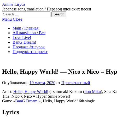
Anime Liryca
Japanese song translation / Перевод японских песен
Search
on:
Menu
Close
Main / Главная
All translation / Все
Love Live!
BanG Dream!
Продажа фигурок
Поддержать проект
Hello, Happy World! — Nico x Nico = Hy
Опубликовано
19 марта, 2020
от
Просветленный
Artist:
Hello, Happy World!
(Tsurumaki Kokoro (
Itou Miku
), Seta Ka
Title: Nico x Nico = Hyper Smile Power!
Game «
BanG Dream!
», Hello, Happy World! 6th single
Lyrics