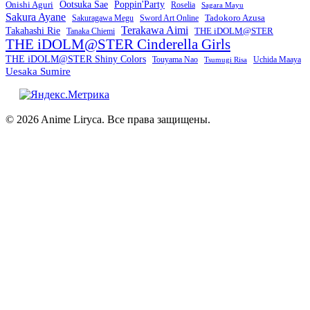
Onishi Aguri
Ootsuka Sae
Poppin'Party
Roselia
Sagara Mayu
Sakura Ayane
Sword Art Online
Tadokoro Azusa
Sakuragawa Megu
Terakawa Aimi
Takahashi Rie
THE iDOLM@STER
Tanaka Chiemi
THE iDOLM@STER Cinderella Girls
THE iDOLM@STER Shiny Colors
Touyama Nao
Tsumugi Risa
Uchida Maaya
Uesaka Sumire
© 2026 Anime Liryca. Все права защищены.