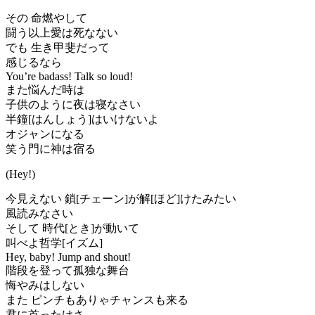
その 命燃やして
闘う以上愛は死なない
でも 生き甲斐だって
感じるなら
You’re badass! Talk so loud!
また悩んだ時は
子供のように夜は寝なさい
半鐘[はんしょう]はいけないよ
オジャンになる
笑う門に神は宿る
(Hey!)
今見えない 鎖[チェーン]が解[ほど]けたみたい
風読みなさい
そして 時代[とき]が動いて
叫べよ哲学[イズム]
Hey, baby! Jump and shout!
階段を登って孤独な舞台
悔やみはしない
また ピンチもありゃチャンスも来る
君に首ったけさ