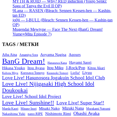
MYTH & ROID — Why? RED induction (Youjo Senki:
Saga of Tanya the Evil II OP)
9Lana — RASEN (Bleach: Sennen Kessen-hen — Kashin-
tan ED)
jo0ji — I-BULL (Bleach: Sennen Kessen-hen — Kashin-tan
OP)
Mugendai Mewtype — Face The Next (BanG Dream!
Yume∞Mita Episode 7)
TAGS / МЕТКИ
Aoyama Nagisa
Aqours
Aiba Aina
Amamiya Sora
BanG Dream!
Hayami Saori
Hanazawa Kana
Itou Miku
J-Rock/Pop
Hikasa Youko
Itou Ayasa
Kitou Akari
Liyuu
Liella!
Kurosawa Tomoyo
Kubota Miyu
Kusunoki Tomori
Love Live! Hasunosora Jogakuin School Idol Club
Love Live! Nijigasaki High School Idol
Doukoukai
Love Live! School Idol Project
Love Live! Sunshine!!
Love Live! Super Star!!
Mizuki Nana
Misaki Nako
Maeda Kaori
Minase Inori
Murakami Natsumi
Ohashi Ayaka
Nishimoto Rimi
Nakashima Yuki
nano.RIPE