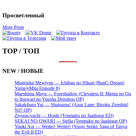
Просветленный
More Posts
TOP / ТОП
NEW / НОВЫЕ
Mugendai Mewtype — Ichiban no Hikari (BanG Dream!
Yume∞Mita Episode 8)
Maeshima Mayu — Foreshadow (Clevatess II: Majuu no Ou
to Itsuwari no Yuusha Denshou OP)
Sakakibara Yui — Shaisuma! (Azur Lane: Bisoku Zenshin!
Ni!! OP)
Ziyoou-vachi — Hoshi (Tenmaku no Jaadugar ED)
SEKAI NO OWARI — Stella (Tenmaku no Jaadugar OP)
Yuuki Aoi — Weiter! Weiter! (Youjo Senki: Saga of Tanya
the Evil II ED)