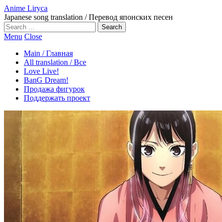
Anime Liryca
Japanese song translation / Перевод японских песен
Search
on:
Menu
Close
Main / Главная
All translation / Все
Love Live!
BanG Dream!
Продажа фигурок
Поддержать проект