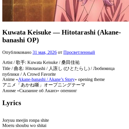
Kuwata Keisuke — Hitotarashi (Akane-
banashi OP)
Опубликовано
31 мая, 2026
от
Просветленный
Artist / 歌手: Kuwata Keisuke / 桑田佳祐
Title / 曲名: Hitotarashi / 人誑し (ひとたらし) / Любимица
публики / A Crowd Favorite
Anime «
Akane-banashi / Akane’s Story
» opening theme
アニメ「あかね噺」オープニングテーマ
Аниме «Сказание об Аканэ» опенинг
Lyrics
Joryuu meejin ronpa shite
Moeru shoubu wo shitai