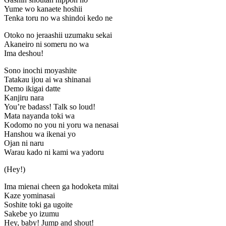
Yume wo kanaete hoshii
Tenka toru no wa shindoi kedo ne
Otoko no jeraashii uzumaku sekai
Akaneiro ni someru no wa
Ima deshou!
Sono inochi moyashite
Tatakau ijou ai wa shinanai
Demo ikigai dattе
Kanjiru nara
You’re badass! Talk so loud!
Mata nayanda toki wa
Kodomo no you ni yoru wa nenasai
Hanshou wa ikenai yo
Ojan ni naru
Warau kado ni kami wa yadoru
(Hеy!)
Ima mienai cheen ga hodoketa mitai
Kaze yominasai
Soshite toki ga ugoite
Sakebe yo izumu
Hey, baby! Jump and shout!