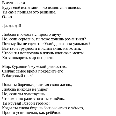
В лучи света.
Будут ещё испытания, но появятся и шансы.
Ты сама приняла это решение.
О-о-о
Да, да, да!!
Любовь и юность… просто шучу.
Но, если серьезно, ты тоже хочешь романтики?
Почему бы не сделать «Укиё-доко» сексуальным?
Все твои трудности и испытания, мы хотим,
Чтобы ты воплотила в жизнь японские мечты.
Хотя покорить мир непросто.
Мир, бурлящий мужской ревностью,
Сейчас самое время покрасить его
В багровый цвет!
Пока ты борешься, сжигая свою жизнь,
Любовь никогда не умрёт.
Но, если ты чувствуешь,
Что именно ради этого ты живёшь,
Ты крутая! Говори громко!
Когда ты снова будешь беспокоиться о чём-то,
Просто усни ночью, как ребёнок.