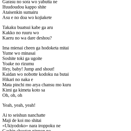
Garasu no sora wo yabutta ne
Ifuudoudou kappo shite
Ataisenkin sumairu
Asu e no doa wo kojiakete
Takaku buatsui kabe ga aru
Kakko no ruuru wo
Kaeru no wa dare deshou?
Ima mienai cheen ga hodoketa mitai
Yume wo minasai
Soshite toki ga ugoite
Yoake no rizumu
Hey, baby! Jump and shout!
Kaidan wo nobotte kodoku na butai
Hikari no naka e
Mata pinchi mo arya chansu mo kuru
Kimi ga kimeta koto sa
Oh, oh, oh
Yeah, yeah, yeah!
Ai to seishun nanchatte
Maji de koi mo shitai
«Ukiyodoko» nara iroppoku ne
Gashin shoutan nippon no