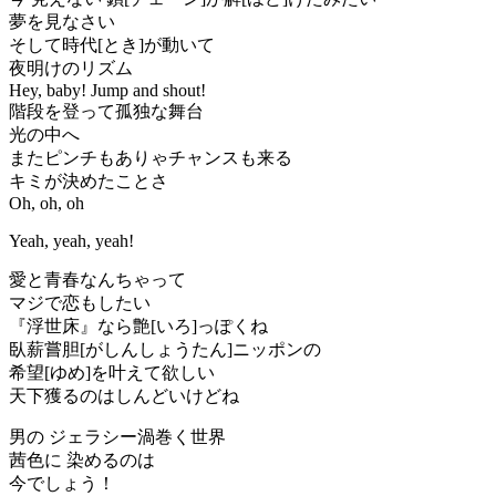
夢を見なさい
そして時代[とき]が動いて
夜明けのリズム
Hey, baby! Jump and shout!
階段を登って孤独な舞台
光の中へ
またピンチもありゃチャンスも来る
キミが決めたことさ
Oh, oh, oh
Yeah, yeah, yeah!
愛と青春なんちゃって
マジで恋もしたい
『浮世床』なら艶[いろ]っぽくね
臥薪嘗胆[がしんしょうたん]ニッポンの
希望[ゆめ]を叶えて欲しい
天下獲るのはしんどいけどね
男の ジェラシー渦巻く世界
茜色に 染めるのは
今でしょう！