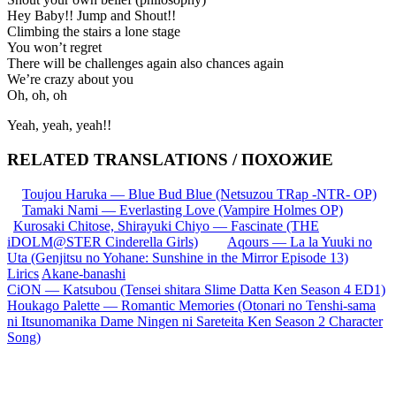
Hey Baby!! Jump and Shout!!
Climbing the stairs a lone stage
You won’t regret
There will be challenges again also chances again
We’re crazy about you
Oh, oh, oh
Yeah, yeah, yeah!!
RELATED TRANSLATIONS / ПОХОЖИЕ
Toujou Haruka — Blue Bud Blue (Netsuzou TRap -NTR- OP)
Tamaki Nami — Everlasting Love (Vampire Holmes OP)
Kurosaki Chitose, Shirayuki Chiyo — Fascinate (THE
iDOLM@STER Cinderella Girls)
Aqours — La la Yuuki no
Uta (Genjitsu no Yohane: Sunshine in the Mirror Episode 13)
Lirics
Akane-banashi
Запись
CiON — Katsubou (Tensei shitara Slime Datta Ken Season 4 ED1)
Houkago Palette — Romantic Memories (Otonari no Tenshi-sama
навигация
ni Itsunomanika Dame Ningen ni Sareteita Ken Season 2 Character
Song)