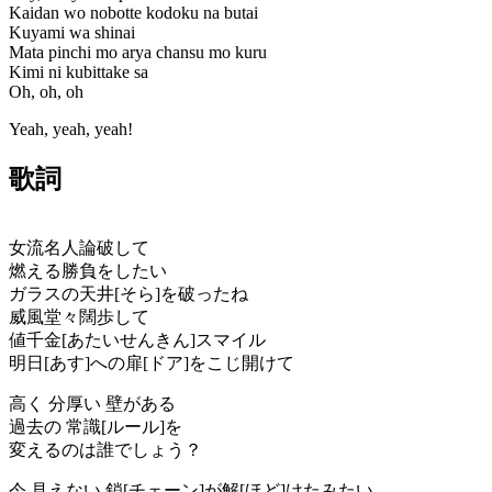
Kaidan wo nobotte kodoku na butai
Kuyami wa shinai
Mata pinchi mo arya chansu mo kuru
Kimi ni kubittake sa
Oh, oh, oh
Yeah, yeah, yeah!
歌詞
女流名人論破して
燃える勝負をしたい
ガラスの天井[そら]を破ったね
威風堂々闊歩して
値千金[あたいせんきん]スマイル
明日[あす]への扉[ドア]をこじ開けて
高く 分厚い 壁がある
過去の 常識[ルール]を
変えるのは誰でしょう？
今 見えない 鎖[チェーン]が解[ほど]けたみたい