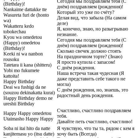
Сегодня мы поздравляем тебя (С
(Birthday)!
днём) поздравляем (рождения)!
Nankaime dattakke tte
Который это уже по счёту?
Wasureta furi de (honto
Делая вид, что забыла (На самом
wa)
деле)
Wakatteru kedo
Я, конечно, знаю, но разыгрываю
tobokechau
незнание.
Kyou wa omedetou
Сегодня мы поздравляем тебя (С
(Happy) omedetou
днём) поздравляем (рождения)!
(Birthday)!
Сколько свечек должно стоять
Keeki ni wa nanbon
На праздничном торте? (Знаю)
rousoku
Я просто купила с запасом!
Tatetara ii kana (shitteru)
С днём рождения.
Yobi mo fukumete
Наша встреча такая чудесная (Я
kattoita!
даже представить себе такого не
Happy Birthday
могла)
Deai wa fushigi da ne
С днём рождения, но, знаешь, это
(souzou dekinakatta kurai)
радостный день рождения.
Happy Birthday demo ne
ureshii Birthday
Счастливо, счастливо поздравляем
Happy Happy omedetou
тебя.
Utaimasho Happy Happy
Давайте петь счастливо, счастливо!
Soba ni itai hito da natte
Я чувствую, что ты та, рядом с кем я
kanjitemasu yo (itsu datte)
хочу быть (Всегда)