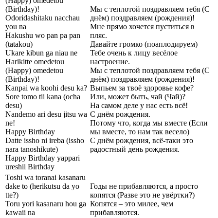
(Happy) omedetou
(Birthday)!
Мы с теплотой поздравляем тебя (С
Odoridashitaku nacchau
днём) поздравляем (рождения)!
you na
Мне прямо хочется пуститься в
Hakushu wo pan pa pan
пляс.
(tatakou)
Давайте громко (поаплодируем)
Ukare kibun ga niau ne
Тебе очень к лицу весёлое
Harikitte omedetou
настроение.
(Happy) omedetou
Мы с теплотой поздравляем тебя (С
(Birthday)!
днём) поздравляем (рождения)!
Kanpai wa koohi desu ka?
Выпьем за твоё здоровье кофе?
Sore tomo tii kana (ocha
Или, может быть, чай (Чай)?
desu)
На самом деле у нас есть всё!
Nandemo ari desu jitsu wa
С днём рождения.
ne!
Потому что, когда мы вместе (Если
Happy Birthday
мы вместе, то нам так весело)
Datte issho ni ireba (issho
С днём рождения, всё-таки это
nara tanoshikute)
радостный день рождения.
Happy Birthday yappari
ureshii Birthday
Toshi wa toranai kasanaru
dake to (herikutsu da yo
Годы не прибавляются, а просто
tte?)
копятся (Разве это не увёртки?)
Toru yori kasanaru hou ga
Копятся – это милее, чем
kawaii na
прибавляются.