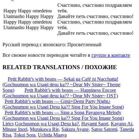
Счастливо, счастливо поздравляем
Happy Happy omedetou
тебя.
Utaimasho Happy Happy
Давайте петь счастливо, счастливо!
Happy Happy omedetou
Счастливо, счастливо поздравляем
Utaimasho Happy Happy
тебя.
Давайте петь счастливо, счастливо!
Русский перевод с японского: Просветленный
Все свежие новости переводов читайте в
группе в контакте
RELATED TRANSLATIONS / ПОХОЖИЕ
Petit Rabbit’s with beans — Sekai ga Café ni Nacchatta!
(Gochuumon wa Usagi desu ka?? ~Dear My Sister~ Theme
Song)
Petit Rabbit’s with beans — Happiness Encore
(Gochuumon wa Usagi desu ka?? ~Dear My Sister~ OST)
Petit Rabbit’s with beans — Gimi×Demi Party Night♪
(Gochuumon wa Usagi Desu ka?? Sing For You Image Song)
Petit Rabbit’s with beans — Sing a Song Payapoya Melody
(Gochuumon wa Usagi Desu ka?? Sing For You Image Song)
Lirics
Gochuumon wa Usagi Desu ka?
,
Hayami Saori
,
Kayano Ai
,
Minase Inori
,
Murakawa Rie
,
Sakura Ayane
,
Satou Satomi
,
Taneda
Risa
,
Tokui Sora
,
Uchida Maaya