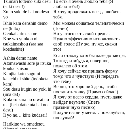
Tsumari tottemo suki desu
То есть я очень люблю тебя (Я
(suki desu!)
люблю тебя!)
Zutto suki de itai no desu
Я хочу продолжать всегда любить
yo
тебя.
Ishin kara denshin demo
Мы можем общаться телепатически
ne (kitto)
(Точно)
Genkai arimasu ne
Но у этого есть свой предел.
Koe wo yuukou ni
Нужно эффективно использовать
tsukaimashou (saa saa
свой голос (Ну же, ну же, скажи
koedashite)
это)
Если отложу хотя бы даже до завтра,
Ashita demo nante
То когда-нибудь я, наверное,
Atomawashi sore ja itsuka
пожалею об этом.
koukai shisou
Я хочу сейчас же придать форму
Kanjita koto sugu ni
тому, что я чувствую (И передать
katachi ni shite (todoketai
это тебе)
kara)
Верно, это хороший день, чтобы
Sou desu kugiri no yoki hi
поставить точку (Прямо сейчас!)
(ima da!)
Я хочу от всего сердца, пусть даже
Kokoro kara no oiwai no
выйдет неумело (Спеть
uta (heta datte uta itai no
праздничную песню)
desu)
Получится ли у меня… пожалуйста,
Ii yo ne… kiite kudasai!
послушай!
Harikitte wa omedetou