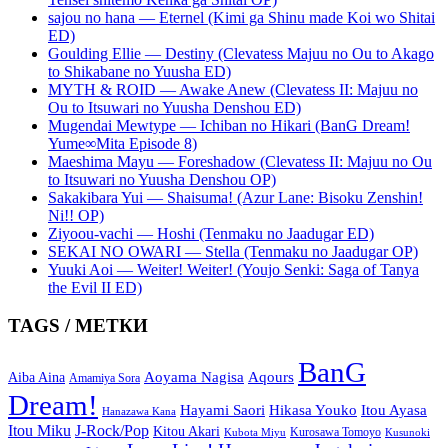
sajou no hana — Eternel (Kimi ga Shinu made Koi wo Shitai
ED)
Goulding Ellie — Destiny (Clevatess Majuu no Ou to Akago
to Shikabane no Yuusha ED)
MYTH & ROID — Awake Anew (Clevatess II: Majuu no
Ou to Itsuwari no Yuusha Denshou ED)
Mugendai Mewtype — Ichiban no Hikari (BanG Dream!
Yume∞Mita Episode 8)
Maeshima Mayu — Foreshadow (Clevatess II: Majuu no Ou
to Itsuwari no Yuusha Denshou OP)
Sakakibara Yui — Shaisuma! (Azur Lane: Bisoku Zenshin!
Ni!! OP)
Ziyoou-vachi — Hoshi (Tenmaku no Jaadugar ED)
SEKAI NO OWARI — Stella (Tenmaku no Jaadugar OP)
Yuuki Aoi — Weiter! Weiter! (Youjo Senki: Saga of Tanya
the Evil II ED)
TAGS / МЕТКИ
BanG
Aoyama Nagisa
Aqours
Aiba Aina
Amamiya Sora
Dream!
Hayami Saori
Hikasa Youko
Itou Ayasa
Hanazawa Kana
Itou Miku
J-Rock/Pop
Kitou Akari
Kurosawa Tomoyo
Kubota Miyu
Kusunoki