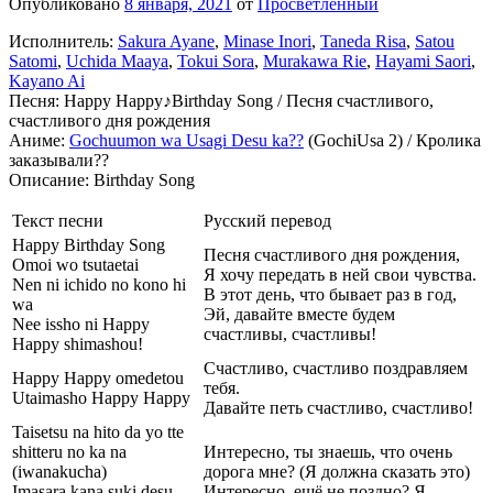
Опубликовано
8 января, 2021
от
Просветленный
Исполнитель:
Sakura Ayane
,
Minase Inori
,
Taneda Risa
,
Satou
Satomi
,
Uchida Maaya
,
Tokui Sora
,
Murakawa Rie
,
Hayami Saori
,
Kayano Ai
Песня: Happy Happy♪Birthday Song / Песня счастливого,
счастливого дня рождения
Аниме:
Gochuumon wa Usagi Desu ka??
(GochiUsa 2) / Кролика
заказывали??
Описание: Birthday Song
Текст песни
Русский перевод
Happy Birthday Song
Песня счастливого дня рождения,
Omoi wo tsutaetai
Я хочу передать в ней свои чувства.
Nen ni ichido no kono hi
В этот день, что бывает раз в год,
wa
Эй, давайте вместе будем
Nee issho ni Happy
счастливы, счастливы!
Happy shimashou!
Счастливо, счастливо поздравляем
Happy Happy omedetou
тебя.
Utaimasho Happy Happy
Давайте петь счастливо, счастливо!
Taisetsu na hito da yo tte
shitteru no ka na
Интересно, ты знаешь, что очень
(iwanakucha)
дорога мне? (Я должна сказать это)
Imasara kana suki desu
Интересно, ещё не поздно? Я