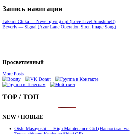
Запись навигация
Takami Chika — Never giving up! (Love Live! Sunshine!!)
Beverly — Signal (Azur Lane Operation Siren Image Song)
Просветленный
More Posts
TOP / ТОП
NEW / НОВЫЕ
Oishi Masayoshi — High Maintenance Girl (Hanaori-san wa
Tensei shitemo Kenka ga Shitai OP)