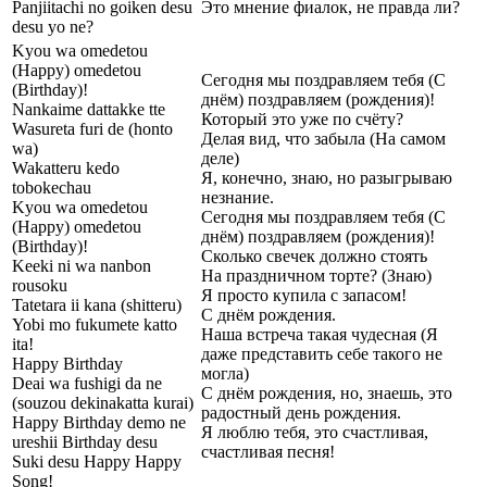
Panjiitachi no goiken desu
Это мнение фиалок, не правда ли?
desu yo ne?
Kyou wa omedetou
(Happy) omedetou
Сегодня мы поздравляем тебя (С
(Birthday)!
днём) поздравляем (рождения)!
Nankaime dattakke tte
Который это уже по счёту?
Wasureta furi de (honto
Делая вид, что забыла (На самом
wa)
деле)
Wakatteru kedo
Я, конечно, знаю, но разыгрываю
tobokechau
незнание.
Kyou wa omedetou
Сегодня мы поздравляем тебя (С
(Happy) omedetou
днём) поздравляем (рождения)!
(Birthday)!
Сколько свечек должно стоять
Keeki ni wa nanbon
На праздничном торте? (Знаю)
rousoku
Я просто купила с запасом!
Tatetara ii kana (shitteru)
С днём рождения.
Yobi mo fukumete katto
Наша встреча такая чудесная (Я
ita!
даже представить себе такого не
Happy Birthday
могла)
Deai wa fushigi da ne
С днём рождения, но, знаешь, это
(souzou dekinakatta kurai)
радостный день рождения.
Happy Birthday demo ne
Я люблю тебя, это счастливая,
ureshii Birthday desu
счастливая песня!
Suki desu Happy Happy
Song!