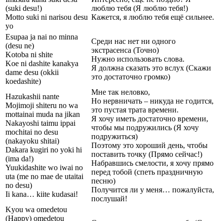
(suki desu!)
люблю тебя (Я люблю тебя!)
Motto suki ni narisou desu
Кажется, я люблю тебя ещё сильнее.
yo
Esupaa ja nai no minna
Среди нас нет ни одного
(desu ne)
экстрасенса (Точно)
Kotoba ni shite
Нужно использовать слова.
Koe ni dashite kanakya
Я должна сказать это вслух (Скажи
dame desu (okkii
это достаточно громко)
koedashite)
Мне так неловко,
Hazukashii nante
Но нервничать – никуда не годится,
Mojimoji shiteru no wa
это пустая трата времени.
mottainai muda na jikan
Я хочу иметь достаточно времени,
Nakayoshi taimu ippai
чтобы мы подружились (Я хочу
mochitai no desu
подружиться)
(nakayoku shitai)
Поэтому это хороший день, чтобы
Dakara kugiri no yoki hi
поставить точку (Прямо сейчас!)
(ima da!)
Набравшись смелости, я хочу прямо
Yuukidashite wo iwai no
перед тобой (спеть праздничную
uta (me no mae de utaitai
песню)
no desu)
Получится ли у меня… пожалуйста,
Ii kana… kiite kudasai!
послушай!
Kyou wa omedetou
(Happy) omedetou