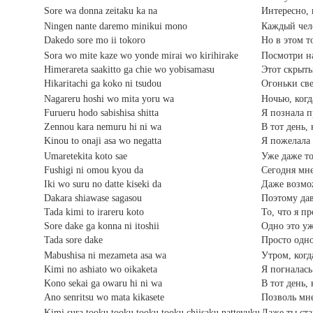
Sore wa donna zeitaku ka na
Интересно, 
Ningen nante daremo minikui mono
Каждый чел
Dakedo sore mo ii tokoro
Но в этом т
Sora wo mite kaze wo yonde mirai wo kirihirake
Посмотри на
Himerareta saakitto ga chie wo yobisamasu
Этот скрыты
Hikaritachi ga koko ni tsudou
Огоньки све
Nagareru hoshi wo mita yoru wa
Ночью, когд
Furueru hodo sabishisa shitta
Я познала 
Zennou kara nemuru hi ni wa
В тот день, 
Kinou to onaji asa wo negatta
Я пожелала 
Umaretekita koto sae
Уже даже то
Fushigi ni omou kyou da
Сегодня мне
Iki wo suru no datte kiseki da
Даже возмож
Dakara shiawase sagasou
Поэтому дав
Tada kimi to irareru koto
То, что я пр
Sore dake ga konna ni itoshii
Одно это у
Tada sore dake
Просто одно
Mabushisa ni mezameta asa wa
Утром, когд
Kimi no ashiato wo oikaketa
Я погналась
Kono sekai ga owaru hi ni wa
В тот день,
Ano senritsu wo mata kikasete
Позволь мне
Kimi sura tooku tooku tooku tooku chiisaku natteyuku
Даже ты ста