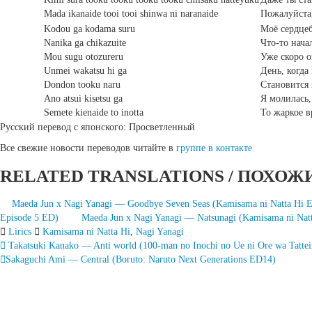
Mada ikanaide tooi tooi shinwa ni naranaide
Пожалуйста,
Kodou ga kodama suru
Моё сердцеб
Nanika ga chikazuite
Что-то нача
Mou sugu otozureru
Уже скоро о
Unmei wakatsu hi ga
День, когда
Dondon tooku naru
Становится 
Ano atsui kisetsu ga
Я молилась,
Semete kienaide to inotta
То жаркое в
Русский перевод с японского: Просветленный
Все свежие новости переводов читайте в
группе в контакте
RELATED TRANSLATIONS / ПОХОЖ
Maeda Jun x Nagi Yanagi — Goodbye Seven Seas (Kamisama ni Natta Hi 
Episode 5 ED)
Maeda Jun x Nagi Yanagi — Natsunagi (Kamisama ni Natt
Lirics
Kamisama ni Natta Hi
,
Nagi Yanagi
Запись
Takatsuki Kanako — Anti world (100-man no Inochi no Ue ni Ore wa Tatte
Sakaguchi Ami — Central (Boruto: Naruto Next Generations ED14)
навигация