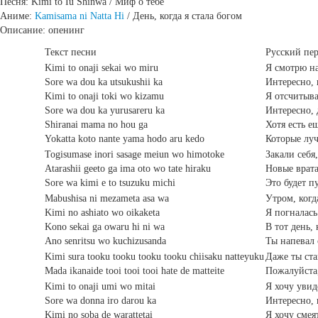
Песня: Kimi to Iu Shinwa / Миф о тебе
Аниме:
Kamisama ni Natta Hi
/ День, когда я стала богом
Описание: опенинг
Текст песни
Русский пе
Kimi to onaji sekai wo miru
Я смотрю на
Sore wa dou ka utsukushii ka
Интересно, 
Kimi to onaji toki wo kizamu
Я отсчитыва
Sore wa dou ka yurusareru ka
Интересно, 
Shiranai mama no hou ga
Хотя есть е
Yokatta koto nante yama hodo aru kedo
Которые лу
Togisumase inori sasage meiun wo himotoke
Закали себя
Atarashii geeto ga ima oto wo tate hiraku
Новые врата
Sore wa kimi e to tsuzuku michi
Это будет пу
Mabushisa ni mezameta asa wa
Утром, когд
Kimi no ashiato wo oikaketa
Я погналась
Kono sekai ga owaru hi ni wa
В тот день,
Ano senritsu wo kuchizusanda
Ты напевал 
Kimi sura tooku tooku tooku tooku chiisaku natteyuku
Даже ты ста
Mada ikanaide tooi tooi tooi hate de matteite
Пожалуйста,
Kimi to onaji umi wo mitai
Я хочу увид
Sore wa donna iro darou ka
Интересно, 
Kimi no soba de warattetai
Я хочу смея