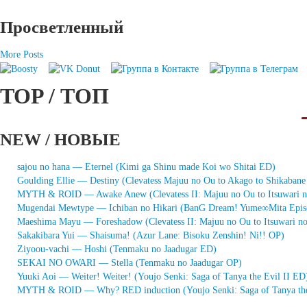
Просветленный
More Posts
TOP / ТОП
NEW / НОВЫЕ
sajou no hana — Eternel (Kimi ga Shinu made Koi wo Shitai ED)
Goulding Ellie — Destiny (Clevatess Majuu no Ou to Akago to Shikaban
MYTH & ROID — Awake Anew (Clevatess II: Majuu no Ou to Itsuwari 
Mugendai Mewtype — Ichiban no Hikari (BanG Dream! Yume∞Mita Epis
Maeshima Mayu — Foreshadow (Clevatess II: Majuu no Ou to Itsuwari n
Sakakibara Yui — Shaisuma! (Azur Lane: Bisoku Zenshin! Ni!! OP)
Ziyoou-vachi — Hoshi (Tenmaku no Jaadugar ED)
SEKAI NO OWARI — Stella (Tenmaku no Jaadugar OP)
Yuuki Aoi — Weiter! Weiter! (Youjo Senki: Saga of Tanya the Evil II ED
MYTH & ROID — Why? RED induction (Youjo Senki: Saga of Tanya the