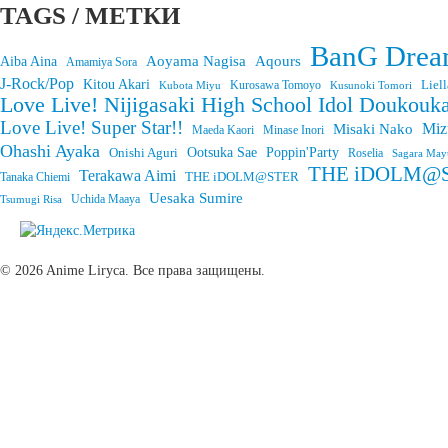
TAGS / МЕТКИ
BanG Drea
Aoyama Nagisa
Aqours
Aiba Aina
Amamiya Sora
J-Rock/Pop
Kitou Akari
Liell
Kurosawa Tomoyo
Kubota Miyu
Kusunoki Tomori
Love Live! Nijigasaki High School Idol Doukouka
Love Live! Super Star!!
Miz
Misaki Nako
Maeda Kaori
Minase Inori
Ohashi Ayaka
Onishi Aguri
Ootsuka Sae
Poppin'Party
Roselia
Sagara May
THE iDOLM@STE
Terakawa Aimi
THE iDOLM@STER
Tanaka Chiemi
Uesaka Sumire
Tsumugi Risa
Uchida Maaya
© 2026 Anime Liryca. Все права защищены.