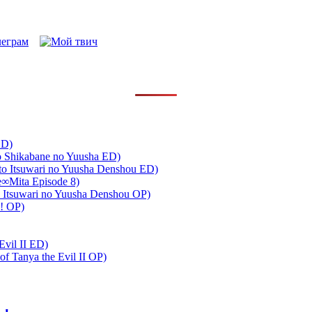
ED)
to Shikabane no Yuusha ED)
 Itsuwari no Yuusha Denshou ED)
∞Mita Episode 8)
 Itsuwari no Yuusha Denshou OP)
!! OP)
Evil II ED)
 Tanya the Evil II OP)