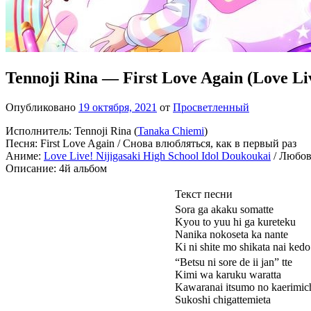
Tennoji Rina — First Love Again (Love Li
Опубликовано
19 октября, 2021
от
Просветленный
Исполнитель: Tennoji Rina (
Tanaka Chiemi
)
Песня: First Love Again / Снова влюбляться, как в первый раз
Аниме:
Love Live! Nijigasaki High School Idol Doukoukai
/ Любов
Описание: 4й альбом
Текст песни
Sora ga akaku somatte
Kyou to yuu hi ga kureteku
Nanika nokoseta ka nante
Ki ni shite mo shikata nai kedo
“Betsu ni sore de ii jan” tte
Kimi wa karuku waratta
Kawaranai itsumo no kaerimic
Sukoshi chigattemieta