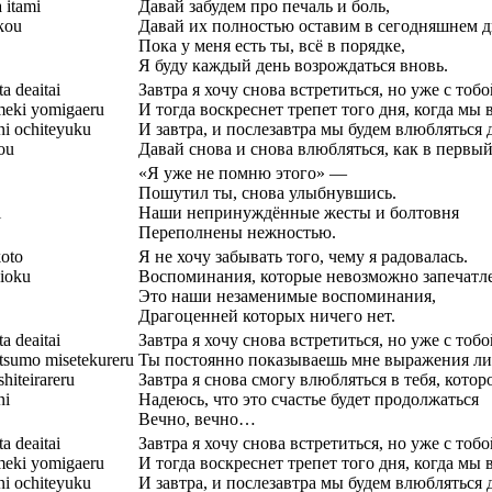
 itami
Давай забудем про печаль и боль,
kou
Давай их полностью оставим в сегодняшнем д
Пока у меня есть ты, всё в порядке,
Я буду каждый день возрождаться вновь.
a deaitai
Завтра я хочу снова встретиться, но уже с тоб
imeki yomigaeru
И тогда воскреснет трепет того дня, когда мы
 ni ochiteyuku
И завтра, и послезавтра мы будем влюбляться д
ou
Давай снова и снова влюбляться, как в первый
«Я уже не помню этого» —
Пошутил ты, снова улыбнувшись.
i
Наши непринуждённые жесты и болтовня
Переполнены нежностью.
koto
Я не хочу забывать того, чему я радовалась.
kioku
Воспоминания, которые невозможно запечатле
Это наши незаменимые воспоминания,
Драгоценней которых ничего нет.
a deaitai
Завтра я хочу снова встретиться, но уже с тоб
itsumo misetekureru
Ты постоянно показываешь мне выражения лиц
hiteirareru
Завтра я снова смогу влюбляться в тебя, котор
ni
Надеюсь, что это счастье будет продолжаться
Вечно, вечно…
a deaitai
Завтра я хочу снова встретиться, но уже с тоб
imeki yomigaeru
И тогда воскреснет трепет того дня, когда мы
 ni ochiteyuku
И завтра, и послезавтра мы будем влюбляться д