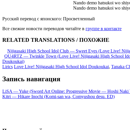
Nando demo hatsukoi wo shiy
Nando demo hatsukoi wo shiy
Русский перевод с японского: Просветленный
Все свежие новости переводов читайте в
группе в контакте
RELATED TRANSLATIONS / ПОХОЖИЕ
Nijigasaki High School Idol Club — Sweet Eyes (Love Live! Niji
QU4RTZ — Twinkle Town (Love Live! Nijigasaki High School Id
Doukoukai)
Lirics
Love Live! Nijigasaki High School Idol Doukoukai
,
Tanaka C
Запись навигация
LiSA — Yuke (Sword Art Online: Progressive Movie — Hoshi Naki 
Kitri — Hikare Inochi (Komi-san wa, Comyushou desu. ED)