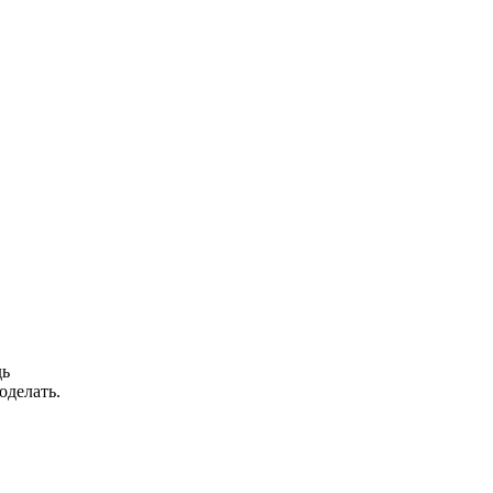
дь
оделать.