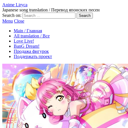
Anime Liryca
Japanese song translation / Перевод японских песен
Search on:
Menu
Close
Main / Главная
All translation / Все
Love Live!
BanG Dream!
Продажа фигурок
Поддержать проект