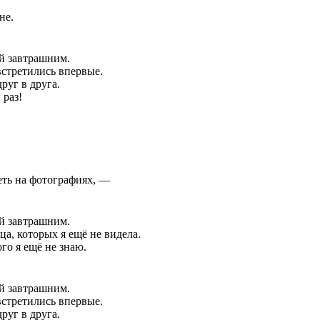
не.
ой завтрашним.
 встретились впервые.
руг в друга.
 раз!
ть на фотографиях, —
ой завтрашним.
а, которых я ещё не видела.
ого я ещё не знаю.
ой завтрашним.
 встретились впервые.
руг в друга.