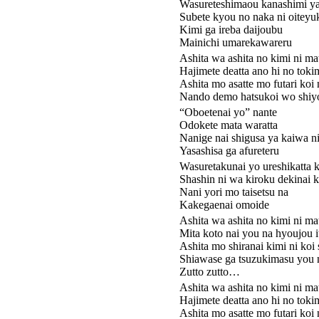
Wasureteshimaou kanashimi ya
Subete kyou no naka ni oiteyu
Kimi ga ireba daijoubu
Mainichi umarekawareru
Ashita wa ashita no kimi ni mat
Hajimete deatta ano hi no tok
Ashita mo asatte mo futari koi
Nando demo hatsukoi wo shiy
“Oboetenai yo” nante
Odokete mata waratta
Nanige nai shigusa ya kaiwa n
Yasashisa ga afureteru
Wasuretakunai yo ureshikatta 
Shashin ni wa kiroku dekinai 
Nani yori mo taisetsu na
Kakegaenai omoide
Ashita wa ashita no kimi ni mat
Mita koto nai you na hyoujou 
Ashita mo shiranai kimi ni koi s
Shiawase ga tsuzukimasu you 
Zutto zutto…
Ashita wa ashita no kimi ni mat
Hajimete deatta ano hi no tok
Ashita mo asatte mo futari koi