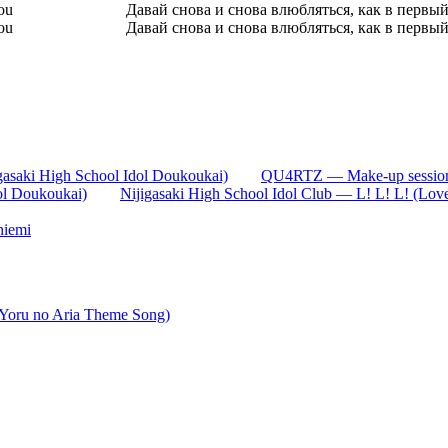
ou
Давай снова и снова влюбляться, как в первый
ou
Давай снова и снова влюбляться, как в первый
gasaki High School Idol Doukoukai)
QU4RTZ — Make-up session 
ol Doukoukai)
Nijigasaki High School Idol Club — L! L! L! (Love
hiemi
Yoru no Aria Theme Song)