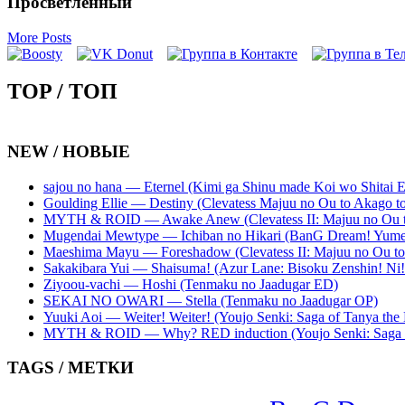
Просветленный
More Posts
TOP / ТОП
NEW / НОВЫЕ
sajou no hana — Eternel (Kimi ga Shinu made Koi wo Shitai 
Goulding Ellie — Destiny (Clevatess Majuu no Ou to Akago 
MYTH & ROID — Awake Anew (Clevatess II: Majuu no Ou to
Mugendai Mewtype — Ichiban no Hikari (BanG Dream! Yume
Maeshima Mayu — Foreshadow (Clevatess II: Majuu no Ou to
Sakakibara Yui — Shaisuma! (Azur Lane: Bisoku Zenshin! Ni
Ziyoou-vachi — Hoshi (Tenmaku no Jaadugar ED)
SEKAI NO OWARI — Stella (Tenmaku no Jaadugar OP)
Yuuki Aoi — Weiter! Weiter! (Youjo Senki: Saga of Tanya the 
MYTH & ROID — Why? RED induction (Youjo Senki: Saga of
TAGS / МЕТКИ