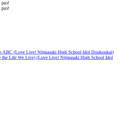
 раз!
 раз!
ABC (Love Live! Nijigasaki High School Idol Doukoukai)
 the Life We Live) (Love Live! Nijigasaki High School Idol