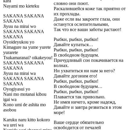
kara
словно они поют.
Nayami mo kieteku
Раскалившейся коже так приятно от
их прохлады.
SAKANA SAKANA
Даже если вы закроете глаза, они
SAKANA
останутся ослепительными,
Jiyuu na mirai wo
Так что все ваши заботы растают!
SAKANA SAKANA
SAKANA
Рыбки, рыбки, рыбки!
Oyoideyukou yo
Давайте купаться…
Kimagure na yume yurete
Рыбки, рыбки, рыбки!
yurarete
В свободном будущем.
Tsukamaranai? oikakeyou!
Причудливый сон покачивается на
SAKANA SAKANA
волнах.
SAKANA
Ни ухватиться ни нам за него?
Jiyuu na mirai wa
Давайте догоним его!
SAKANA SAKANA
Рыбки, рыбки, рыбки!
SAKANA
В свободном будущем…
Oyogiyasui yo
Рыбки, рыбки, рыбки!
Nani mo motanai kibou
Плавается так привольно.
igai wa
Не имея ничего, кроме надежд,
Kono umi de ashita mo
Давайте и завтра резвиться в этом
asobou
море!
Karuku naru kitto kokoro
Ваше сердце обязательно
wa urei wa
освободится от печалей