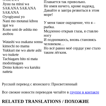
Плавается так привольно.
Jiyuu na mirai wa
Не имея ничего, кроме надежд,
SAKANA SAKANA
Давайте и завтра резвиться в этом
SAKANA
море!
Oyogiyasui yo
Nani mo motanai kibou
У меня такое ощущение, что я –
igai wa
рыбка.
Kono umi de ashita mo
Медленно открыв глаза, я ставлю
asobou
ногу
И поднимаюсь, вновь становясь
Watashi wa osakana sonna
человеком…
kimochi no mama
Но всё равно моё сердце уже стало
Yukkuri me wo akete ashi
таким лёгким.
wo tsukete
Tachiagaru hito ni mata
modorinagara
Demo kokoro wa karuku
natteta
Русский перевод с японского: Просветленный
Все свежие новости переводов читайте в
группе в контакте
RELATED TRANSLATIONS / ПОХОЖИЕ