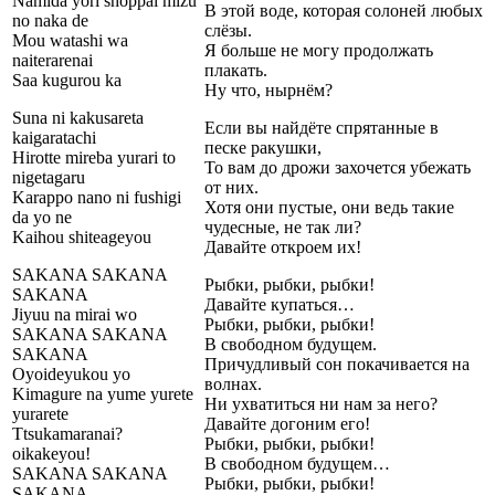
Namida yori shoppai mizu
В этой воде, которая солоней любых
no naka de
слёзы.
Mou watashi wa
Я больше не могу продолжать
naiterarenai
плакать.
Saa kugurou ka
Ну что, нырнём?
Suna ni kakusareta
Если вы найдёте спрятанные в
kaigaratachi
песке ракушки,
Hirotte mireba yurari to
То вам до дрожи захочется убежать
nigetagaru
от них.
Karappo nano ni fushigi
Хотя они пустые, они ведь такие
da yo ne
чудесные, не так ли?
Kaihou shiteageyou
Давайте откроем их!
SAKANA SAKANA
Рыбки, рыбки, рыбки!
SAKANA
Давайте купаться…
Jiyuu na mirai wo
Рыбки, рыбки, рыбки!
SAKANA SAKANA
В свободном будущем.
SAKANA
Причудливый сон покачивается на
Oyoideyukou yo
волнах.
Kimagure na yume yurete
Ни ухватиться ни нам за него?
yurarete
Давайте догоним его!
Ttsukamaranai?
Рыбки, рыбки, рыбки!
oikakeyou!
В свободном будущем…
SAKANA SAKANA
Рыбки, рыбки, рыбки!
SAKANA