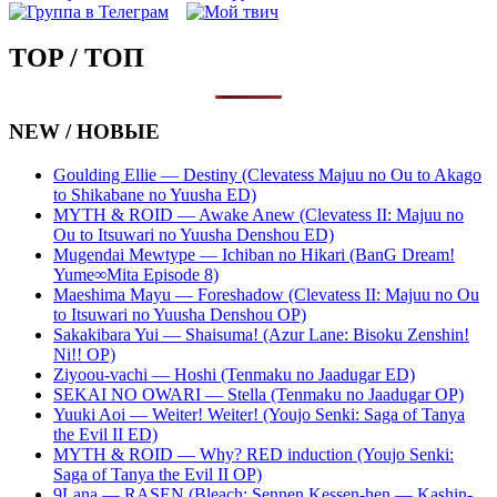
TOP / ТОП
NEW / НОВЫЕ
Goulding Ellie — Destiny (Clevatess Majuu no Ou to Akago
to Shikabane no Yuusha ED)
MYTH & ROID — Awake Anew (Clevatess II: Majuu no
Ou to Itsuwari no Yuusha Denshou ED)
Mugendai Mewtype — Ichiban no Hikari (BanG Dream!
Yume∞Mita Episode 8)
Maeshima Mayu — Foreshadow (Clevatess II: Majuu no Ou
to Itsuwari no Yuusha Denshou OP)
Sakakibara Yui — Shaisuma! (Azur Lane: Bisoku Zenshin!
Ni!! OP)
Ziyoou-vachi — Hoshi (Tenmaku no Jaadugar ED)
SEKAI NO OWARI — Stella (Tenmaku no Jaadugar OP)
Yuuki Aoi — Weiter! Weiter! (Youjo Senki: Saga of Tanya
the Evil II ED)
MYTH & ROID — Why? RED induction (Youjo Senki:
Saga of Tanya the Evil II OP)
9Lana — RASEN (Bleach: Sennen Kessen-hen — Kashin-