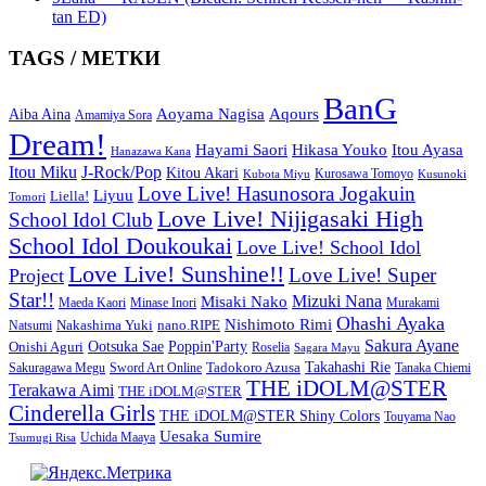
tan ED)
TAGS / МЕТКИ
BanG
Aoyama Nagisa
Aqours
Aiba Aina
Amamiya Sora
Dream!
Hayami Saori
Hikasa Youko
Itou Ayasa
Hanazawa Kana
Itou Miku
J-Rock/Pop
Kitou Akari
Kurosawa Tomoyo
Kubota Miyu
Kusunoki
Love Live! Hasunosora Jogakuin
Liyuu
Liella!
Tomori
Love Live! Nijigasaki High
School Idol Club
School Idol Doukoukai
Love Live! School Idol
Love Live! Sunshine!!
Love Live! Super
Project
Star!!
Mizuki Nana
Misaki Nako
Maeda Kaori
Minase Inori
Murakami
Ohashi Ayaka
Nishimoto Rimi
Nakashima Yuki
nano.RIPE
Natsumi
Sakura Ayane
Onishi Aguri
Ootsuka Sae
Poppin'Party
Roselia
Sagara Mayu
Takahashi Rie
Sword Art Online
Tadokoro Azusa
Sakuragawa Megu
Tanaka Chiemi
THE iDOLM@STER
Terakawa Aimi
THE iDOLM@STER
Cinderella Girls
THE iDOLM@STER Shiny Colors
Touyama Nao
Uesaka Sumire
Tsumugi Risa
Uchida Maaya