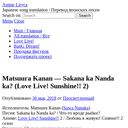
Anime Liryca
Japanese song translation / Перевод японских песен
Search on:
Menu
Close
Main / Главная
All translation / Все
Love Live!
BanG Dream!
Продажа фигурок
Поддержать проект
Matsuura Kanan — Sakana ka Nanda
ka? (Love Live! Sunshine!! 2)
Опубликовано
30 мая, 2018
от
Просветленный
Исполнитель: Matsuura Kanan (
Suwa Nanaka
)
Песня: Sakana ka Nanda ka? / Что-то вроде рыбки?
Аниме:
Love Live! Sunshine!!
2 / Любовь в живую! Сияние!! 2
сезон