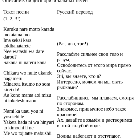
Описание: 6й диск оригинальных песен
Текст песни
Русский перевод
(1, 2, 3!)
Karuku nare motto karada
mo atama mo
Ima sekai kara
(Раз, два, три!)
tokihanatarete
Nee watashi wa dare
Расслабьте сильнее свои тело и
darou?
разум,
Sakana ni nareru kana
Освободитесь от этого мира прямо
сейчас.
Chikara wo nuite ukande
Эй, вы знаете, кто я?
nagameru
Интересно, можем ли мы стать
Minareta itsumo no sora
рыбками?
kirei da!
Aa kono mama aoi mizu
Расслабившись, мы плаваем, смотря
ni toketeshimaou
по сторонам.
Знакомое, привычное небо такое
Nami ka utau you ni
красивое!
yosetehiite
Ах, давайте возьмём и растворимся
Yaketa hada ni wa hinyari
в этой голубой воде.
to kimochi ii ne
Me wo tojitatte mabushii
Волны набегают и отступают,