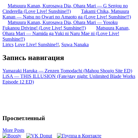
Matsuura Kanan, Kurosawa Dia, Ohara Mari — G Senjou no
Cinderella (Love Live! Sunshine!!)
Takami Chika, Matsuura
Kanan — Natsu no Owari no Amaoto ga (Love Live! Sunshine!!)
Matsuura Kanan, Kurosawa Dia, Ohara Mari — Yosoku
Fukanou Driving! (Love Live! Sunshine!!)
Matsuura Kanan,
Ohara Mari — Namida ga Yuki ni Naru Mae ni (Love Live!
Sunshine!!)
Lirics
Love Live! Sunshine!!
,
Suwa Nanaka
Запись навигация
Yamazaki Haruka — Zenzen Tomodachi (Mahou Shoujo Site ED)
LiSA — THIS ILLUSION (Fate/stay night: Unlimited Blade Works
Episode 12 ED)
Просветленный
More Posts