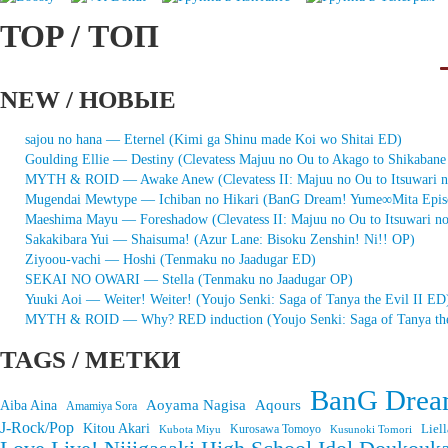
TOP / ТОП
NEW / НОВЫЕ
sajou no hana — Eternel (Kimi ga Shinu made Koi wo Shitai ED)
Goulding Ellie — Destiny (Clevatess Majuu no Ou to Akago to Shikaban
MYTH & ROID — Awake Anew (Clevatess II: Majuu no Ou to Itsuwari 
Mugendai Mewtype — Ichiban no Hikari (BanG Dream! Yume∞Mita Epis
Maeshima Mayu — Foreshadow (Clevatess II: Majuu no Ou to Itsuwari n
Sakakibara Yui — Shaisuma! (Azur Lane: Bisoku Zenshin! Ni!! OP)
Ziyoou-vachi — Hoshi (Tenmaku no Jaadugar ED)
SEKAI NO OWARI — Stella (Tenmaku no Jaadugar OP)
Yuuki Aoi — Weiter! Weiter! (Youjo Senki: Saga of Tanya the Evil II ED
MYTH & ROID — Why? RED induction (Youjo Senki: Saga of Tanya the
TAGS / МЕТКИ
BanG Drea
Aoyama Nagisa
Aqours
Aiba Aina
Amamiya Sora
J-Rock/Pop
Kitou Akari
Liell
Kurosawa Tomoyo
Kubota Miyu
Kusunoki Tomori