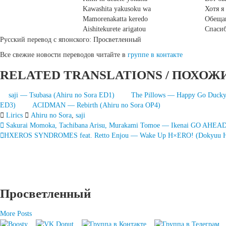
Kawashita yakusoku wa
Хотя я
Mamorenakatta keredo
Обещан
Aishitekurete arigatou
Спасиб
Русский перевод с японского: Просветленный
Все свежие новости переводов читайте в
группе в контакте
RELATED TRANSLATIONS / ПОХОЖ
saji — Tsubasa (Ahiru no Sora ED1)
The Pillows — Happy Go Ducky
ED3)
ACIDMAN — Rebirth (Ahiru no Sora OP4)
Lirics
Ahiru no Sora
,
saji
Запись
Sakurai Momoka, Tachibana Arisu, Murakami Tomoe — Ikenai GO AHEA
HXEROS SYNDROMES feat. Retto Enjou — Wake Up H×ERO! (Dokyuu He
навигация
Просветленный
More Posts