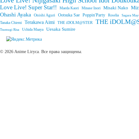
Love Live! Nijigasaki High School Idol Doukouka
Love Live! Super Star!!
Miz
Misaki Nako
Maeda Kaori
Minase Inori
Ohashi Ayaka
Onishi Aguri
Ootsuka Sae
Poppin'Party
Roselia
Sagara May
THE iDOLM@STE
Terakawa Aimi
THE iDOLM@STER
Tanaka Chiemi
Uesaka Sumire
Tsumugi Risa
Uchida Maaya
© 2026 Anime Liryca. Все права защищены.