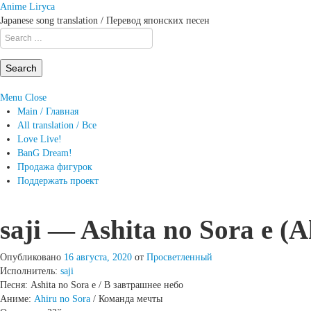
Anime Liryca
Japanese song translation / Перевод японских песен
Search
on:
Menu
Close
Main / Главная
All translation / Все
Love Live!
BanG Dream!
Продажа фигурок
Поддержать проект
saji — Ashita no Sora e (
Опубликовано
16 августа, 2020
от
Просветленный
Исполнитель:
saji
Песня: Ashita no Sora e / В завтрашнее небо
Аниме:
Ahiru no Sora
/ Команда мечты