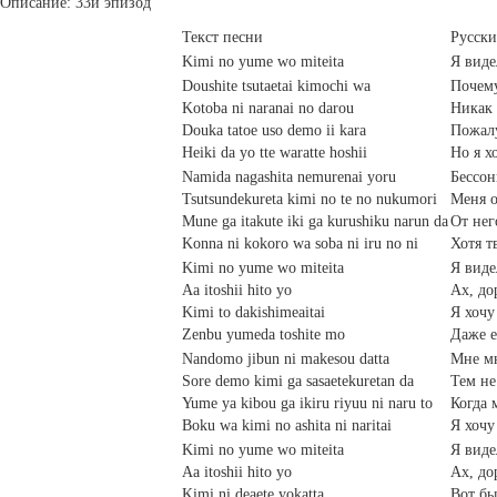
Описание: 33й эпизод
Текст песни
Русски
Kimi no yume wo miteita
Я виде
Doushite tsutaetai kimochi wa
Почему
Kotoba ni naranai no darou
Никак 
Douka tatoe uso demo ii kara
Пожалу
Heiki da yo tte waratte hoshii
Но я х
Namida nagashita nemurenai yoru
Бессон
Tsutsundekureta kimi no te no nukumori
Меня о
Mune ga itakute iki ga kurushiku narun da
От нег
Konna ni kokoro wa soba ni iru no ni
Хотя т
Kimi no yume wo miteita
Я виде
Aa itoshii hito yo
Ах, до
Kimi to dakishimeaitai
Я хочу
Zenbu yumeda toshite mo
Даже е
Nandomo jibun ni makesou datta
Мне мн
Sore demo kimi ga sasaetekuretan da
Тем не
Yume ya kibou ga ikiru riyuu ni naru to
Когда 
Boku wa kimi no ashita ni naritai
Я хочу
Kimi no yume wo miteita
Я виде
Aa itoshii hito yo
Ах, до
Kimi ni deaete yokatta
Вот бы