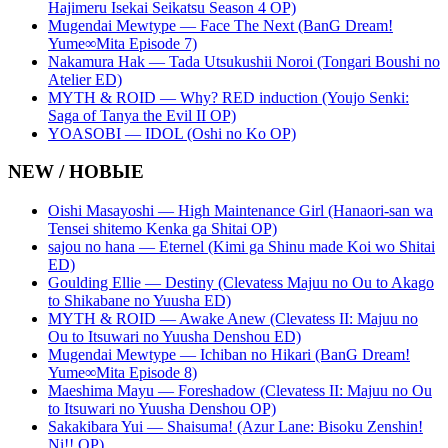
Hajimeru Isekai Seikatsu Season 4 OP)
Mugendai Mewtype — Face The Next (BanG Dream!
Yume∞Mita Episode 7)
Nakamura Hak — Tada Utsukushii Noroi (Tongari Boushi no
Atelier ED)
MYTH & ROID — Why? RED induction (Youjo Senki:
Saga of Tanya the Evil II OP)
YOASOBI — IDOL (Oshi no Ko OP)
NEW / НОВЫЕ
Oishi Masayoshi — High Maintenance Girl (Hanaori-san wa
Tensei shitemo Kenka ga Shitai OP)
sajou no hana — Eternel (Kimi ga Shinu made Koi wo Shitai
ED)
Goulding Ellie — Destiny (Clevatess Majuu no Ou to Akago
to Shikabane no Yuusha ED)
MYTH & ROID — Awake Anew (Clevatess II: Majuu no
Ou to Itsuwari no Yuusha Denshou ED)
Mugendai Mewtype — Ichiban no Hikari (BanG Dream!
Yume∞Mita Episode 8)
Maeshima Mayu — Foreshadow (Clevatess II: Majuu no Ou
to Itsuwari no Yuusha Denshou OP)
Sakakibara Yui — Shaisuma! (Azur Lane: Bisoku Zenshin!
Ni!! OP)