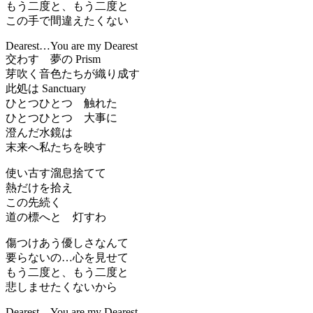
もう二度と、もう二度と
この手で間違えたくない
Dearest…You are my Dearest
交わす 夢の Prism
芽吹く音色たちが織り成す
此処は Sanctuary
ひとつひとつ 触れた
ひとつひとつ 大事に
澄んだ水鏡は
末来へ私たちを映す
使い古す溜息捨てて
熱だけを拾え
この先続く
道の標へと 灯すわ
傷つけあう優しさなんて
要らないの…心を見せて
もう二度と、もう二度と
悲しませたくないから
Dearest…You are my Dearest