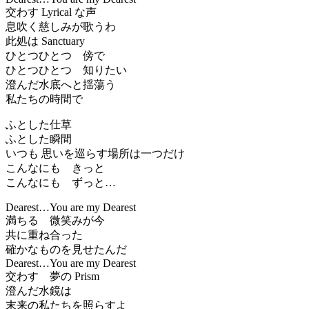
交わす Lyrical な声
息吹く慈しみが歌うわ
此処は Sanctuary
ひとつひとつ 傍で
ひとつひとつ 知りたい
澄んだ水底へと揺蕩う
私たちの時間で
ふとした仕草
ふとした瞬間
いつも 思いを巡らす場所は一つだけ
こんなにも きっと
こんなにも ずっと…
Dearest…You are my Dearest
満ちる 微笑みが今
共に重ね合った
確かなものを見せたんだ
Dearest…You are my Dearest
交わす 夢の Prism
澄んだ水鏡は
末来の私たちを照らすよ