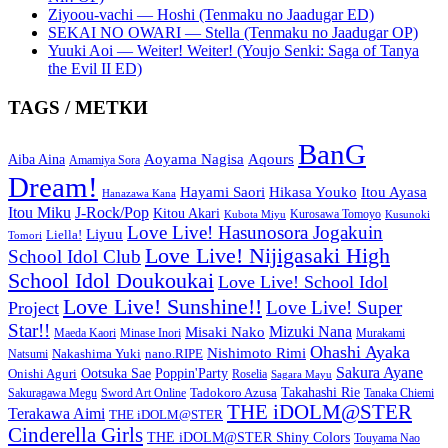
Ziyoou-vachi — Hoshi (Tenmaku no Jaadugar ED)
SEKAI NO OWARI — Stella (Tenmaku no Jaadugar OP)
Yuuki Aoi — Weiter! Weiter! (Youjo Senki: Saga of Tanya
the Evil II ED)
TAGS / МЕТКИ
BanG
Aoyama Nagisa
Aqours
Aiba Aina
Amamiya Sora
Dream!
Hayami Saori
Hikasa Youko
Itou Ayasa
Hanazawa Kana
Itou Miku
J-Rock/Pop
Kitou Akari
Kurosawa Tomoyo
Kubota Miyu
Kusunoki
Love Live! Hasunosora Jogakuin
Liyuu
Liella!
Tomori
Love Live! Nijigasaki High
School Idol Club
School Idol Doukoukai
Love Live! School Idol
Love Live! Sunshine!!
Love Live! Super
Project
Star!!
Mizuki Nana
Misaki Nako
Maeda Kaori
Minase Inori
Murakami
Ohashi Ayaka
Nishimoto Rimi
Nakashima Yuki
nano.RIPE
Natsumi
Sakura Ayane
Onishi Aguri
Ootsuka Sae
Poppin'Party
Roselia
Sagara Mayu
Takahashi Rie
Sword Art Online
Tadokoro Azusa
Sakuragawa Megu
Tanaka Chiemi
THE iDOLM@STER
Terakawa Aimi
THE iDOLM@STER
Cinderella Girls
THE iDOLM@STER Shiny Colors
Touyama Nao