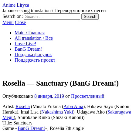
Anime Liryca
Japanese song translation / Перевод японских песен
Search on:
Menu
Close
Main / Главная
All translation / Все
Love Live!
BanG Dream!
Продажа фигурок
Поддержать проект
Roselia — Sanctuary (BanG Dream!)
Опубликовано
8 января, 2019
от
Просветленный
Artist:
Roselia
(Minato Yukina (
Aiba Aina
), Hikawa Sayo (Kudou
Haruka), Imai Lisa (
Nakashima Yuki
), Udagawa Ako (
Sakuragawa
Megu
), Shirokane Rinko (Shizaki Kanon))
Title: Sanctuary
Game «
BanG Dream!
», Roselia 7th single