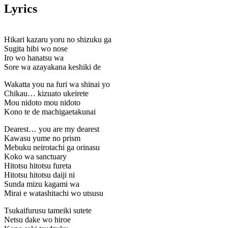
Lyrics
Hikari kazaru yoru no shizuku ga
Sugita hibi wo nose
Iro wo hanatsu wa
Sore wa azayakana keshiki de
Wakatta you na furi wa shinai yo
Chikau… kizuato ukeirete
Mou nidoto mou nidoto
Kono te de machigaetakunai
Dearest… you are my dearest
Kawasu yume no prism
Mebuku neirotachi ga orinasu
Koko wa sanctuary
Hitotsu hitotsu fureta
Hitotsu hitotsu daiji ni
Sunda mizu kagami wa
Mirai e watashitachi wo utsusu
Tsukaifurusu tameiki sutete
Netsu dake wo hiroe