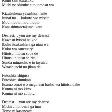
Kono saki tsudzuku
Michi no shirube e to tomosu wa
Kizutsukeau yasashisa nante
Iranai no… kokoro wo misete
Mou nidoto mou nidoto
Kanashimasetakunai kara
Dearest… you are my dearest
Kawasu lyrical na koe
Ibuku itsukushimi ga utau wa
Koko wa sanctuary
Hitotsu hitotsu soba de
Hitotsu hitotsu shiritai
Sunda minasoko e to tayutau
Watashitachi no jikan de
Futoshita shigusa
Futoshita shunkan
Itsumo omoi wo megurasu basho wa hitotsu dake
Konna ni mo kitto
Konna ni mo zutto…
Dearest… you are my dearest
Michiru hohoemi ga ima
Tomo ni kasaneatta