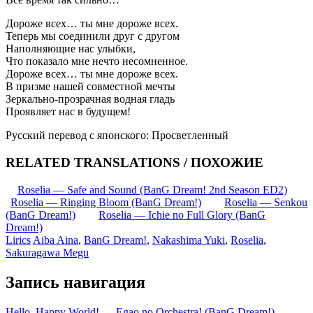
Дороже всех… ты мне дороже всех.
Теперь мы соединили друг с другом
Наполняющие нас улыбки,
Что показало мне нечто несомненное.
Дороже всех… ты мне дороже всех.
В призме нашей совместной мечты
Зеркально-прозрачная водная гладь
Проявляет нас в будущем!
Русский перевод с японского: Просветленный
RELATED TRANSLATIONS / ПОХОЖИЕ
Roselia — Safe and Sound (BanG Dream! 2nd Season ED2)
Roselia — Ringing Bloom (BanG Dream!)
Roselia — Senkou
(BanG Dream!)
Roselia — Ichie no Full Glory (BanG
Dream!)
Lirics
Aiba Aina
,
BanG Dream!
,
Nakashima Yuki
,
Roselia
,
Sakuragawa Megu
Запись навигация
Hello, Happy World! — Egao no Orchestra! (BanG Dream!)