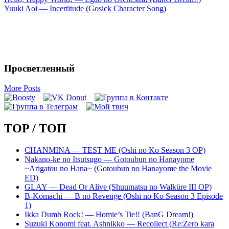
Yuuki Aoi — Incertitude (Gosick Character Song)
Просветленный
More Posts
TOP / ТОП
CHANMINA — TEST ME (Oshi no Ko Season 3 OP)
Nakano-ke no Itsutsugo — Gotoubun no Hanayome
~Arigatou no Hana~ (Gotoubun no Hanayome the Movie
ED)
GLAY — Dead Or Alive (Shuumatsu no Walküre III OP)
B-Komachi — B no Revenge (Oshi no Ko Season 3 Episode
1)
Ikka Dumb Rock! — Homie’s Tie!! (BanG Dream!)
Suzuki Konomi feat. Ashnikko — Recollect (Re:Zero kara