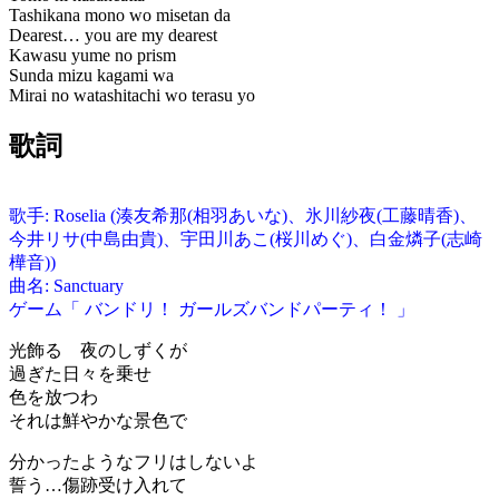
Tashikana mono wo misetan da
Dearest… you are my dearest
Kawasu yume no prism
Sunda mizu kagami wa
Mirai no watashitachi wo terasu yo
歌詞
歌手: Roselia (湊友希那(相羽あいな)、氷川紗夜(工藤晴香)、
今井リサ(中島由貴)、宇田川あこ(桜川めぐ)、白金燐子(志崎
樺音))
曲名: Sanctuary
ゲーム「 バンドリ！ ガールズバンドパーティ！ 」
光飾る 夜のしずくが
過ぎた日々を乗せ
色を放つわ
それは鮮やかな景色で
分かったようなフリはしないよ
誓う…傷跡受け入れて