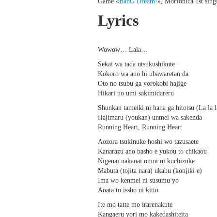
Game «
BanG Dream!
», Morfonica 1st sing
Lyrics
Wowow… Lala…
Sekai wa tada utsukushikute
Kokoro wa ano hi ubawaretan da
Oto no tsubu ga yorokobi hajige
Hikari no umi sakimidareru
Shunkan tameiki ni hana ga hitotsu (La la l
Hajimaru (youkan) unmei wa sakenda
Running Heart, Running Heart
Aozora tsukinuke hoshi wo tazusaete
Kanarazu ano basho e yukou to chikaou
Nigenai nakanai omoi ni kuchizuke
Mabuta (tojita nara) ukabu (konjiki e)
Ima wo kenmei ni susumu yo
Anata to issho ni kitto
Ite mo tatte mo irarenakute
Kangaeru yori mo kakedashiteita