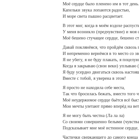
Моё сердце было пленено им в тот день
Капельки звука лопаются радостью,
И море света пышно расцветает.
В этот миг, когда в моём вздохе распуст
У меня возникло (предчувствие) и моя с
Моё бешено стучащее сердце, бешено ст
Давай поклянёмся, что пройдём сквозь 
И непременно вернёмся в то место со зв
Я не убегу, я не буду плакать, я поцелую
Когда я закрываю (свои веки) уплываю (
Я буду усердно двигаться сквозь настоя
Вместе с тобой, я уверена в этом!
Я просто не находила себе места,
Так что бросилась бежать, вместо того 
Моё неудержимое сердце бьётся всё быст
Мои мечты улетают прямо вперёд на вет
Я не могу быть честна (Ла ла ла)
Со своими совершенно белыми (чувства
Подсказывает мне моё истинное сердце,
Частички сверкающего до самого конца 