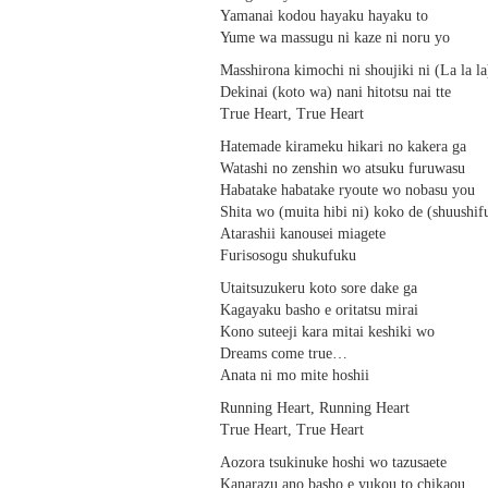
Yamanai kodou hayaku hayaku to
Yume wa massugu ni kaze ni noru yo
Masshirona kimochi ni shoujiki ni (La la la
Dekinai (koto wa) nani hitotsu nai tte
True Heart, True Heart
Hatemade kirameku hikari no kakera ga
Watashi no zenshin wo atsuku furuwasu
Habatake habatake ryoute wo nobasu you
Shita wo (muita hibi ni) koko de (shuushif
Atarashii kanousei miagete
Furisosogu shukufuku
Utaitsuzukeru koto sore dake ga
Kagayaku basho e oritatsu mirai
Kono suteeji kara mitai keshiki wo
Dreams come true…
Anata ni mo mite hoshii
Running Heart, Running Heart
True Heart, True Heart
Aozora tsukinuke hoshi wo tazusaete
Kanarazu ano basho e yukou to chikaou