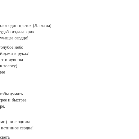
.
ился один цветок (Ла ла ла)
удьба издала крик.
учащее сердце!
голубое небо
ёздами в руках!
 эти чувства.
к золоту)
щее
чтобы думать.
рее и быстрее.
ре.
ми) ни с одним –
 истинное сердце!
света