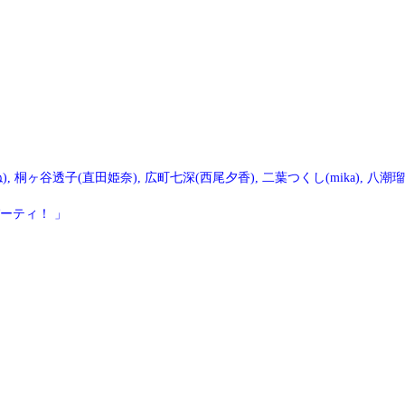
ね), 桐ヶ谷透子(直田姫奈), 広町七深(西尾夕香), 二葉つくし(mika), 八潮瑠唯(
ーティ！ 」