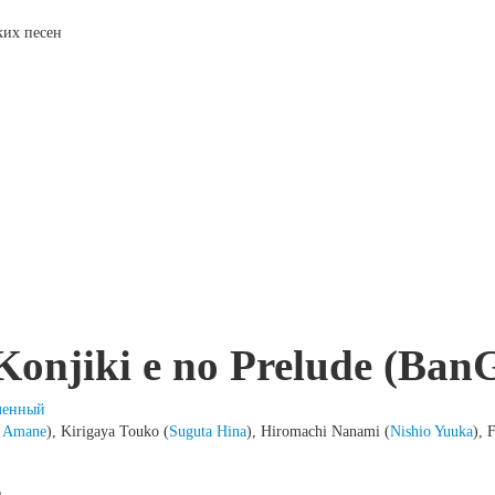
ских песен
onjiki e no Prelude (Ban
ленный
o Amane
), Kirigaya Touko (
Suguta Hina
), Hiromachi Nanami (
Nishio Yuuka
), 