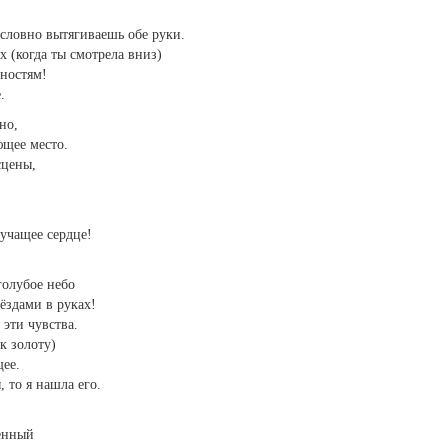
словно вытягиваешь обе руки.
х (когда ты смотрела вниз)
ностям!
.
но,
ющее место.
сцены,
учащее сердце!
голубое небо
ёздами в руках!
 эти чувства.
к золоту)
щее.
, то я нашла его.
ленный