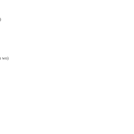
)
u wo)