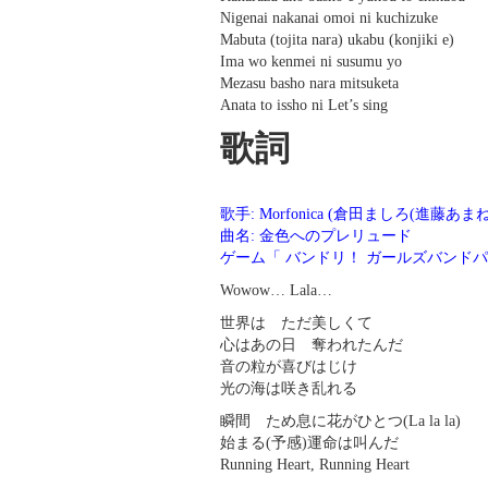
Nigenai nakanai omoi ni kuchizuke
Mabuta (tojita nara) ukabu (konjiki e)
Ima wo kenmei ni susumu yo
Mezasu basho nara mitsuketa
Anata to issho ni Let’s sing
歌詞
歌手: Morfonica (倉田ましろ(進藤あま
曲名: 金色へのプレリュード
ゲーム「 バンドリ！ ガールズバンドパ
Wowow… Lala…
世界は ただ美しくて
心はあの日 奪われたんだ
音の粒が喜びはじけ
光の海は咲き乱れる
瞬間 ため息に花がひとつ(La la la)
始まる(予感)運命は叫んだ
Running Heart, Running Heart