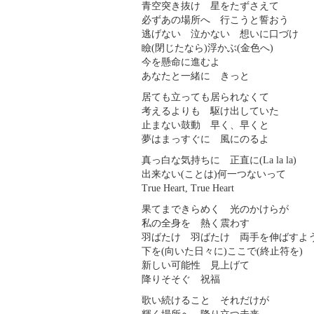
青空突き抜け 星をたずさえて
必ずあの場所へ 行こうと誓おう
逃げない 泣かない 想いに口づけ
瞼(閉じたなら)浮かぶ(金色へ)
今を懸命に進むよ
あなたと一緒に きっと
居ても立っても居られなくて
考えるよりも 駆け出していた
止まない鼓動 早く、早くと
夢はまっすぐに 風にのるよ
真っ白な気持ちに 正直に(La la la)
出来ない(ことは)何一つないって
True Heart, True Heart
果てまできらめく 光のかけらが
私の全身を 熱く震わす
羽ばたけ 羽ばたけ 両手を伸ばすよ
下を(向いた日々に)ここで(終止符を)
新しい可能性 見上げて
降りそそぐ 祝福
歌い続けること それだけが