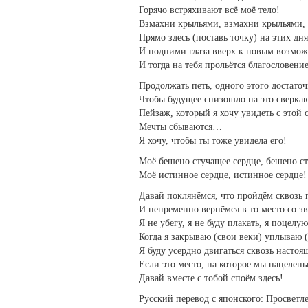
Горячо встряхивают всё моё тело!
Взмахни крыльями, взмахни крыльями, 
Прямо здесь (поставь точку) на этих дня
И подними глаза вверх к новым возмож
И тогда на тебя прольётся благословение
Продолжать петь, одного этого достаточ
Чтобы будущее снизошло на это сверка
Пейзаж, который я хочу увидеть с этой 
Мечты сбываются…
Я хочу, чтобы ты тоже увидела его!
Моё бешено стучащее сердце, бешено ст
Моё истинное сердце, истинное сердце!
Давай поклянёмся, что пройдём сквозь 
И непременно вернёмся в то место со зв
Я не убегу, я не буду плакать, я поцелую
Когда я закрываю (свои веки) уплываю (
Я буду усердно двигаться сквозь настоя
Если это место, на которое мы нацелены
Давай вместе с тобой споём здесь!
Русский перевод с японского: Просвет