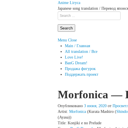
Anime Liryca
Japanese song translation / Перевод япон
Search
on:
Menu
Close
Main / Главная
All translation / Все
Love Live!
BanG Dream!
Продажа фигурок
Поддержать проект
Morfonica — K
Опубликовано
3 июня, 2020
от
Просвет
Artist:
Morfonica
(Kurata Mashiro (
Shind
(Ayasa))
Title: Konjiki e no Prelude