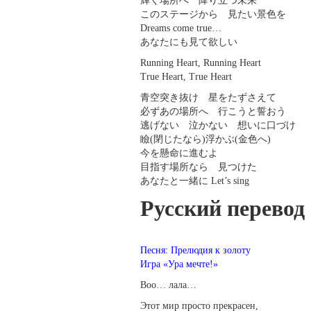
輝く場所へ 降り立つ未来
このステージから 見たい景色を
Dreams come true…
あなたにも見て欲しい
Running Heart, Running Heart
True Heart, True Heart
青空突き抜け 星をたずさえて
必ずあの場所へ 行こうと誓おう
逃げない 泣かない 想いに口づけ
瞼(閉じたなら)浮かぶ(金色へ)
今を懸命に進むよ
目指す場所なら 見つけた
あなたと一緒に Let’s sing
Русский перевод
Песня: Прелюдия к золоту
Игра «Ура мечте!»
Воо… лала…
Этот мир просто прекрасен,