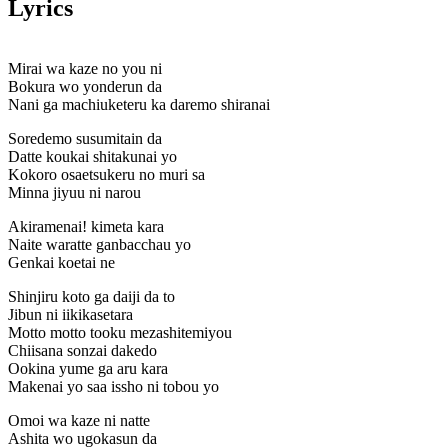
Lyrics
Mirai wa kaze no you ni
Bokura wo yonderun da
Nani ga machiuketeru ka daremo shiranai
Soredemo susumitain da
Datte koukai shitakunai yo
Kokoro osaetsukeru no muri sa
Minna jiyuu ni narou
Akiramenai! kimeta kara
Naite waratte ganbacchau yo
Genkai koetai ne
Shinjiru koto ga daiji da to
Jibun ni iikikasetara
Motto motto tooku mezashitemiyou
Chiisana sonzai dakedo
Ookina yume ga aru kara
Makenai yo saa issho ni tobou yo
Omoi wa kaze ni natte
Ashita wo ugokasun da