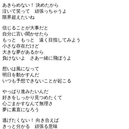
あきらめない！ 決めたから
泣いて笑って 頑張っちゃうよ
限界超えたいね
信じることが大事だと
自分に言い聞かせたら
もっと もっと 遠く目指してみよう
小さな存在だけど
大きな夢があるから
負けないよ さあ一緒に飛ぼうよ
想いは風になって
明日を動かすんだ
いつも予想できないことが起こる
やっぱり進みたいんだ
好きをしっかり見つめたくて
心ごまかすなんて無理さ
夢に素直になろう
逃げたくない！ 向き合えば
きっと分かる 頑張る意味