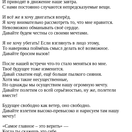
И приводят в движение наше завтра.
С нами постоянно случаются непредсказуемые вещи.
И всё же я хочу двигаться вперёд.
Я хочу внимательно рассмотреть то, что мне нравится.
Невозможно обманывать своё сердце.
Давайте будем честны со своими мечтами.
Я не хочу убегать! Если взглянуть в лицо этому,
То наверняка поймёшь смысл делать всё возможное.
Давайте бросим вызов!
После нашей встречи что-то стало меняться во мне.
Твоё будущее тоже изменится.
Давай схватим ещё, ещё больше пылкого сияния.
Хотя мы такие несущественные,
Но однажды мы осуществим нашу огромную мечту.
Давайте полетим со всей серьёзностью, ну же, полетели
вместе!
Будущее свободно как ветер, оно свободно.
Давайте взлетим высоко-превысоко и нарисуем там нашу
мечту!
«Самое главное – это верить» —
Когда ты скажешь это себе,