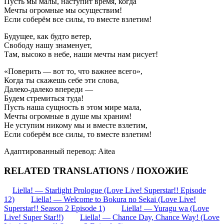
Пусть мы малы, наступит время, когда
Мечты огромные мы осуществим!
Если соберём все силы, то вместе взлетим!
Будущее, как будто ветер,
Свободу нашу знаменует,
Там, высоко в небе, наши мечты нам рисует!
«Поверить — вот то, что важнее всего»,
Когда ты скажешь себе эти слова,
Далеко-далеко впереди —
Будем стремиться туда!
Пусть наша сущность в этом мире мала,
Мечты огромные в душе мы храним!
Не уступим никому мы и вместе взлетим,
Если соберём все силы, то вместе взлетим!
Адаптированный перевод: Aitea
RELATED TRANSLATIONS / ПОХОЖИЕ
Liella! — Starlight Prologue (Love Live! Superstar!! Episode
12)
Liella! — Welcome to Bokura no Sekai (Love Live!
Superstar!! Season 2 Episode 1)
Liella! — Yuragu wa (Love
Live! Super Star!!)
Liella! — Chance Day, Chance Way! (Love