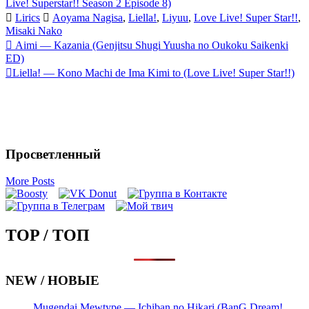
Live! Superstar!! Season 2 Episode 8)
Lirics
Aoyama Nagisa
,
Liella!
,
Liyuu
,
Love Live! Super Star!!
,
Misaki Nako
Запись
Aimi — Kazania (Genjitsu Shugi Yuusha no Oukoku Saikenki
ED)
навигация
Liella! — Kono Machi de Ima Kimi to (Love Live! Super Star!!)
Просветленный
More Posts
TOP / ТОП
NEW / НОВЫЕ
Mugendai Mewtype — Ichiban no Hikari (BanG Dream!