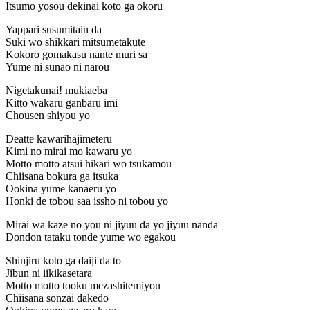
Itsumo yosou dekinai koto ga okoru
Yappari susumitain da
Suki wo shikkari mitsumetakute
Kokoro gomakasu nante muri sa
Yume ni sunao ni narou
Nigetakunai! mukiaeba
Kitto wakaru ganbaru imi
Chousen shiyou yo
Deatte kawarihajimeteru
Kimi no mirai mo kawaru yo
Motto motto atsui hikari wo tsukamou
Chiisana bokura ga itsuka
Ookina yume kanaeru yo
Honki de tobou saa issho ni tobou yo
Mirai wa kaze no you ni jiyuu da yo jiyuu nanda
Dondon tataku tonde yume wo egakou
Shinjiru koto ga daiji da to
Jibun ni iikikasetara
Motto motto tooku mezashitemiyou
Chiisana sonzai dakedo