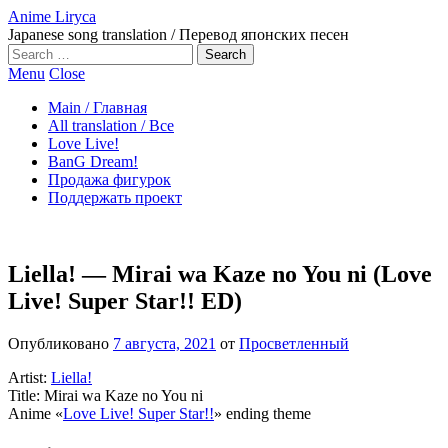
Anime Liryca
Japanese song translation / Перевод японских песен
Search
on:
Menu
Close
Main / Главная
All translation / Все
Love Live!
BanG Dream!
Продажа фигурок
Поддержать проект
Liella! — Mirai wa Kaze no You ni (Love
Live! Super Star!! ED)
Опубликовано
7 августа, 2021
от
Просветленный
Artist:
Liella!
Title: Mirai wa Kaze no You ni
Anime «
Love Live! Super Star!!
» ending theme