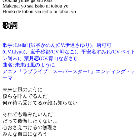
Ookina yume ga aru kara
Makenai yo saa issho ni tobou yo
Honki de tobou saa issho ni tobou yo
歌詞
歌手: Liella! [澁谷かのん(CV.伊達さゆり)、唐可可
(CV.Liyuu)、嵐千砂都(CV.岬なこ)、平安名すみれ(CV.ペイト
ン尚未)、葉月恋(CV.青山なぎさ)]
曲名: 未来は風のように
アニメ「ラブライブ！スーパースター!!」エンディング・テ
ーマ
未来は風のように
僕らを呼んでるんだ
何が待ち受けてるか誰も知らない
それでも進みたいんだ
だって後悔したくないよ
心おさえつけるの無理さ
みんな自由になろう