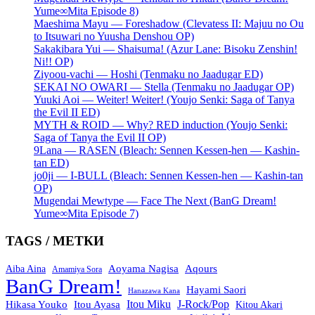
Yume∞Mita Episode 8)
Maeshima Mayu — Foreshadow (Clevatess II: Majuu no Ou
to Itsuwari no Yuusha Denshou OP)
Sakakibara Yui — Shaisuma! (Azur Lane: Bisoku Zenshin!
Ni!! OP)
Ziyoou-vachi — Hoshi (Tenmaku no Jaadugar ED)
SEKAI NO OWARI — Stella (Tenmaku no Jaadugar OP)
Yuuki Aoi — Weiter! Weiter! (Youjo Senki: Saga of Tanya
the Evil II ED)
MYTH & ROID — Why? RED induction (Youjo Senki:
Saga of Tanya the Evil II OP)
9Lana — RASEN (Bleach: Sennen Kessen-hen — Kashin-
tan ED)
jo0ji — I-BULL (Bleach: Sennen Kessen-hen — Kashin-tan
OP)
Mugendai Mewtype — Face The Next (BanG Dream!
Yume∞Mita Episode 7)
TAGS / МЕТКИ
Aoyama Nagisa
Aqours
Aiba Aina
Amamiya Sora
BanG Dream!
Hayami Saori
Hanazawa Kana
Itou Miku
J-Rock/Pop
Hikasa Youko
Itou Ayasa
Kitou Akari