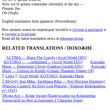
Now we’re gonna witnessthe chemistry in the sky —
Plasmic fire.
Oh (Yeah)
English translation from japanese: Prosvetlennyi
Все свежие новости переводов читайте в
группе в контакте
и
в
группе в телеграм
Read all the latest translation news in
telegram group
RELATED TRANSLATIONS / ПОХОЖИЕ
ALTIMA — Burst The Gravity (Accel World OP2)
KOTOKO — →unfinished→ (Accel World ED1)
Kurosaki
Maon — Harmonize Clover (Gakkou Gurashi ED1)
Kurosaki
Maon — Gensou no Rondo (Grisaia: Phantom Trigger OP)
Lirics
Accel World
,
KOTOKO
,
Kurosaki Maon
Запись
M•A•O, Itou Miku, Tachibana Rika — Yes! Precious Harmony!
(Princess Connect! Re:Dive Lost Princess ~Youkoso Bishokudono
навигация
e!~ OST)
Koga Aoi — Kotae Awase (Kaguya-sama wa Kokurasetai:
Tensai-tachi no Ren`ai Zunousen 2 Character Song)