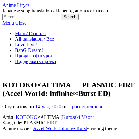
Anime Liryca
Japanese song translation / Перевод японских песен
Search
on:
Menu
Close
Main / Главная
All translation / Все
Love Live!
BanG Dream!
Продажа фигурок
Поддержать проект
KOTOKO×ALTIMA — PLASMIC FIRE
(Accel World: Infinite∞Burst ED)
Опубликовано
14 мая, 2020
от
Просветленный
Artist:
KOTOKO
×ALTIMA (
Kurosaki Maon
)
Song title: PLASMIC FIRE
Anime movie «
Accel World Infinite∞Burst
» ending theme