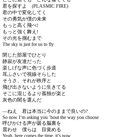
君を探すよ (PLASMIC FIRE)
君の中で変化してく
その勇気が僕の未来
もっと高く飛べ!
もっと強く舞え!
その光を掴むまで
The sky is just for us to fly
閉じた部屋でひとり
静寂が友達だった
楽しげな声に色づく歩道
耳ふさいで視線そらした
そうさ、それが秩序と
飛び出さないように生きてる
そこに混じるより孤独が楽と
灰色の闇を選んだ
―ねえ 君は本当に今のままで良いの?
So now I’m asking you ’bout the way you choose
呼びかける声が曇る脳裏を
震わせ 僕らは 目覚める
Yeah, here comes the time, it’s now