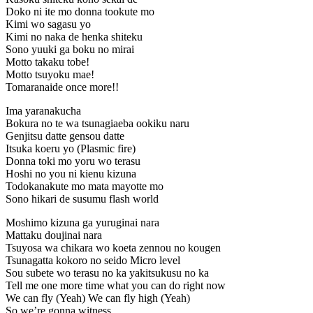
Doko ni ite mo donna tookute mo
Kimi wo sagasu yo
Kimi no naka de henka shiteku
Sono yuuki ga boku no mirai
Motto takaku tobe!
Motto tsuyoku mae!
Tomaranaide once more!!
Ima yaranakucha
Bokura no te wa tsunagiaeba ookiku naru
Genjitsu datte gensou datte
Itsuka koeru yo (Plasmic fire)
Donna toki mo yoru wo terasu
Hoshi no you ni kienu kizuna
Todokanakute mo mata mayotte mo
Sono hikari de susumu flash world
Moshimo kizuna ga yuruginai nara
Mattaku doujinai nara
Tsuyosa wa chikara wo koeta zennou no kougen
Tsunagatta kokoro no seido Micro level
Sou subete wo terasu no ka yakitsukusu no ka
Tell me one more time what you can do right now
We can fly (Yeah) We can fly high (Yeah)
So we’re gonna witness,