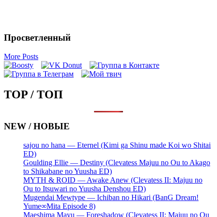
Просветленный
More Posts
TOP / ТОП
NEW / НОВЫЕ
sajou no hana — Eternel (Kimi ga Shinu made Koi wo Shitai
ED)
Goulding Ellie — Destiny (Clevatess Majuu no Ou to Akago
to Shikabane no Yuusha ED)
MYTH & ROID — Awake Anew (Clevatess II: Majuu no
Ou to Itsuwari no Yuusha Denshou ED)
Mugendai Mewtype — Ichiban no Hikari (BanG Dream!
Yume∞Mita Episode 8)
Maeshima Mayu — Foreshadow (Clevatess II: Majuu no Ou