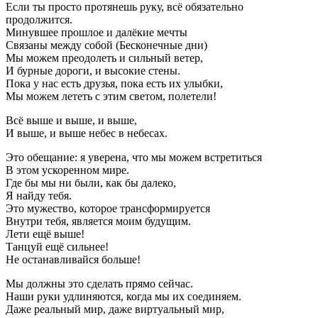
Если ты просто протянешь руку, всё обязательно
продолжится.
Минувшее прошлое и далёкие мечты
Связаны между собой (Бесконечные дни)
Мы можем преодолеть и сильный ветер,
И бурные дороги, и высокие стены.
Пока у нас есть друзья, пока есть их улыбки,
Мы можем лететь с этим светом, полетели!
Всё выше и выше, и выше,
И выше, и выше небес в небесах.
Это обещание: я уверена, что мы можем встретиться
В этом ускоренном мире.
Где бы мы ни были, как бы далеко,
Я найду тебя.
Это мужество, которое трансформируется
Внутри тебя, является моим будущим.
Лети ещё выше!
Танцуй ещё сильнее!
Не останавливайся больше!
Мы должны это сделать прямо сейчас.
Наши руки удлиняются, когда мы их соединяем.
Даже реальный мир, даже виртуальный мир,