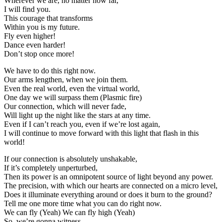
Wherever we are, no matter how far,
I will find you.
This courage that transforms
Within you is my future.
Fly even higher!
Dance even harder!
Don’t stop once more!
We have to do this right now.
Our arms lengthen, when we join them.
Even the real world, even the virtual world,
One day we will surpass them (Plasmic fire)
Our connection, which will never fade,
Will light up the night like the stars at any time.
Even if I can’t reach you, even if we’re lost again,
I will continue to move forward with this light that flash in this
world!
If our connection is absolutely unshakable,
If it’s completely unperturbed,
Then its power is an omnipotent source of light beyond any power.
The precision, with which our hearts are connected on a micro level,
Does it illuminate everything around or does it burn to the ground?
Tell me one more time what you can do right now.
We can fly (Yeah) We can fly high (Yeah)
So, we’re gonna witness,