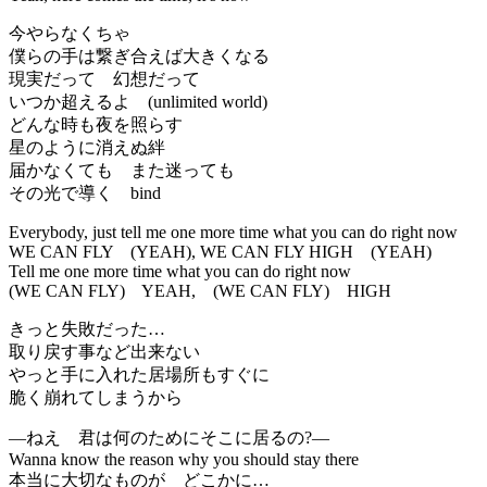
今やらなくちゃ
僕らの手は繋ぎ合えば大きくなる
現実だって 幻想だって
いつか超えるよ (unlimited world)
どんな時も夜を照らす
星のように消えぬ絆
届かなくても また迷っても
その光で導く bind
Everybody, just tell me one more time what you can do right now
WE CAN FLY (YEAH), WE CAN FLY HIGH (YEAH)
Tell me one more time what you can do right now
(WE CAN FLY) YEAH, (WE CAN FLY) HIGH
きっと失敗だった…
取り戻す事など出来ない
やっと手に入れた居場所もすぐに
脆く崩れてしまうから
―ねえ 君は何のためにそこに居るの?―
Wanna know the reason why you should stay there
本当に大切なものが どこかに…