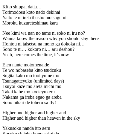
Kitto shippai datta…
Torimodosu koto nado dekinai
Yatto te ni ireta ibasho mo sugu ni
Moroku kuzureteshimau kara
Nee kimi wa nan no tame ni soko ni iru no?
Wanna know the reason why you should stay there
Hontou ni taisetsu na mono ga dokoka ni…
Sono te ni… kokoro ni… aru deshou?
Yeah, here comes the time, it’s now
Eien nante motomenaide
Te wo nobaseba kitto tsudzuku
Sugita kako mo tooi yume mo
Tsunagatteyuku (unlimited days)
Tsuyoi kaze mo areta michi mo
Takai kabe mo koeteyukeru
Nakama ga ireba egao ga areba
Sono hikari de toberu sa fly!
Higher and higher and higher and
Higher and higher than heaven in the sky
Yakusoku nanda itto aeru
Kasoku shiteku kono sekai de