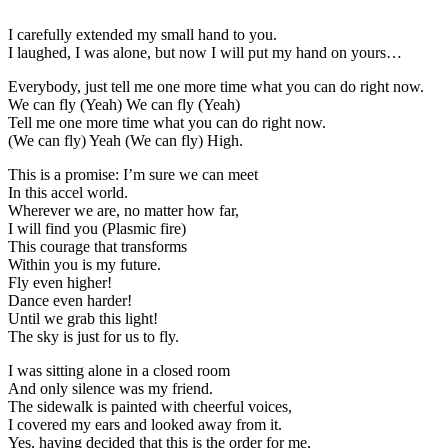
I carefully extended my small hand to you.
I laughed, I was alone, but now I will put my hand on yours…
Everybody, just tell me one more time what you can do right now.
We can fly (Yeah) We can fly (Yeah)
Tell me one more time what you can do right now.
(We can fly) Yeah (We can fly) High.
This is a promise: I’m sure we can meet
In this accel world.
Wherever we are, no matter how far,
I will find you (Plasmic fire)
This courage that transforms
Within you is my future.
Fly even higher!
Dance even harder!
Until we grab this light!
The sky is just for us to fly.
I was sitting alone in a closed room
And only silence was my friend.
The sidewalk is painted with cheerful voices,
I covered my ears and looked away from it.
Yes, having decided that this is the order for me,