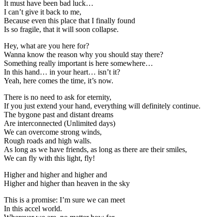
It must have been bad luck…
I can’t give it back to me,
Because even this place that I finally found
Is so fragile, that it will soon collapse.
Hey, what are you here for?
Wanna know the reason why you should stay there?
Something really important is here somewhere…
In this hand… in your heart… isn’t it?
Yeah, here comes the time, it’s now.
There is no need to ask for eternity,
If you just extend your hand, everything will definitely continue.
The bygone past and distant dreams
Are interconnected (Unlimited days)
We can overcome strong winds,
Rough roads and high walls.
As long as we have friends, as long as there are their smiles,
We can fly with this light, fly!
Higher and higher and higher and
Higher and higher than heaven in the sky
This is a promise: I’m sure we can meet
In this accel world.