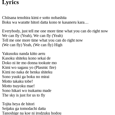
Lyrics
Chiisana tenohira kimi e sotto nobashita
Boku wa waratte hitori datta kono te kasaneru kara…
Everybody, just tell me one more time what you can do right now
We can fly (Yeah), We can fly (Yeah)
Tell me one more time what you can do right now
(We can fly) Yeah, (We can fly) High
Yakusoku nanda kitto aeru
Kasoku shiteku kono sekai de
Doko ni ite mo donna tookute mo
Kimi wo sagasu yo (Plasmic fire)
Kimi no naka de henka shiteku
Sono yuuki ga boku no mirai
Motto takaku tobe!
Motto tsuyoku mae!
Sono hikari wo tsukamu made
The sky is just for us to fly
Tojita heya de hitori
Seijaku ga tomodachi datta
Tanoshige na koe ni irodzuku hodou