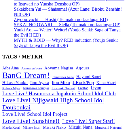
to Itsuwari no Yuusha Denshou OP)
Sakakibara Yui — Shaisuma! (Azur Lane: Bisoku Zenshin!
Ni!! OP)
Ziyoou-vachi — Hoshi (Tenmaku no Jaadugar ED)
SEKAI NO OWARI — Stella (Tenmaku no Jaadugar OP)
Yuuki Aoi — Weiter! Weiter! (Youjo Senki: Saga of Tanya
the Evil II ED)
MYTH & ROID — Why? RED induction (Youjo Senki:
Saga of Tanya the Evil II OP)
TAGS / МЕТКИ
Aoyama Nagisa
Aqours
Aiba Aina
Amamiya Sora
BanG Dream!
Hayami Saori
Hanazawa Kana
Itou Miku
J-Rock/Pop
Hikasa Youko
Itou Ayasa
Kitou Akari
Liyuu
Liella!
Kurosawa Tomoyo
Kubota Miyu
Kusunoki Tomori
Love Live! Hasunosora Jogakuin School Idol Club
Love Live! Nijigasaki High School Idol
Doukoukai
Love Live! School Idol Project
Love Live! Sunshine!!
Love Live! Super Star!!
Mizuki Nana
Misaki Nako
Maeda Kaori
Minase Inori
Murakami Natsumi