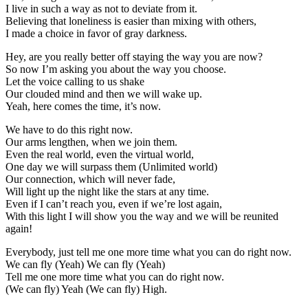
I live in such a way as not to deviate from it.
Believing that loneliness is easier than mixing with others,
I made a choice in favor of gray darkness.
Hey, are you really better off staying the way you are now?
So now I’m asking you about the way you choose.
Let the voice calling to us shake
Our clouded mind and then we will wake up.
Yeah, here comes the time, it’s now.
We have to do this right now.
Our arms lengthen, when we join them.
Even the real world, even the virtual world,
One day we will surpass them (Unlimited world)
Our connection, which will never fade,
Will light up the night like the stars at any time.
Even if I can’t reach you, even if we’re lost again,
With this light I will show you the way and we will be reunited
again!
Everybody, just tell me one more time what you can do right now.
We can fly (Yeah) We can fly (Yeah)
Tell me one more time what you can do right now.
(We can fly) Yeah (We can fly) High.