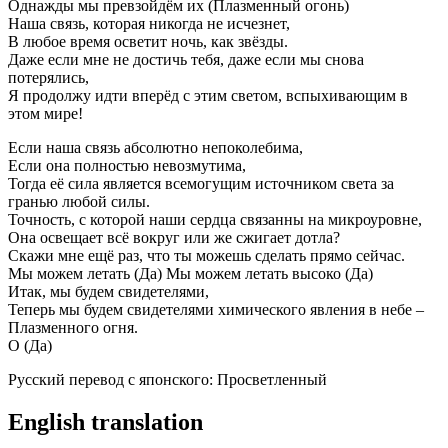
Однажды мы превзойдём их (Плазменный огонь)
Наша связь, которая никогда не исчезнет,
В любое время осветит ночь, как звёзды.
Даже если мне не достичь тебя, даже если мы снова
потерялись,
Я продолжу идти вперёд с этим светом, вспыхивающим в
этом мире!
Если наша связь абсолютно непоколебима,
Если она полностью невозмутима,
Тогда её сила является всемогущим источником света за
гранью любой силы.
Точность, с которой наши сердца связанны на микроуровне,
Она освещает всё вокруг или же сжигает дотла?
Скажи мне ещё раз, что ты можешь сделать прямо сейчас.
Мы можем летать (Да) Мы можем летать высоко (Да)
Итак, мы будем свидетелями,
Теперь мы будем свидетелями химического явления в небе –
Плазменного огня.
О (Да)
Русский перевод с японского: Просветленный
English translation