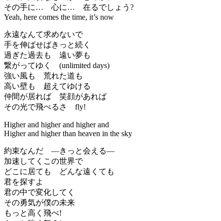
その手に… 心に… 在るでしょう?
Yeah, here comes the time, it’s now
永遠なんて求めないで
手を伸ばせばきっと続く
過ぎた過去も 遠い夢も
繋がってゆく (unlimited days)
強い風も 荒れた道も
高い壁も 超えてゆける
仲間が居れば 笑顔があれば
その光で飛べるさ fly!
Higher and higher and higher and
Higher and higher than heaven in the sky
約束なんだ ―きっと会える―
加速してくこの世界で
どこに居ても どんな遠くても
君を探すよ
君の中で変化してく
その勇気が僕の未来
もっと高く飛べ!