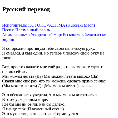
Русский перевод
Исполнитель: KOTOKO×ALTIMA (Kurosaki Maon)
Песня: Плазменный огонь
Аниме-фильм «Ускоренный мир: Бесконечный∞всплеск»
эндинг
Я осторожно протянула тебе свою маленькую руку.
Я смеялся, я был один, но теперь я положу свою руку на
твою…
Все, просто скажите мне ещё раз, что вы можете сделать
прямо сейчас.
Мы можем летать (Да) Мы можем летать высоко (Да)
Скажи мне ещё раз, что ты можешь сделать прямо сейчас.
(Мы можем летать) Да (Мы можем летать) высоко.
Это обещание: я уверена, что мы можем встретиться
В этом ускоренном мире.
Где бы мы ни были, как бы далеко,
Я найду тебя (Плазменный огонь)
Это мужество, которое трансформируется