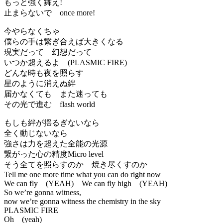
もっと強く舞え!
止まらないで once more!
今やらなくちゃ
僕らの手は繋ぎ合えば大きくなる
現実だって 幻想だって
いつか超えるよ (PLASMIC FIRE)
どんな時も夜を照らす
星のように消えぬ絆
届かなくても また迷っても
その光で進む flash world
もしも絆が揺るぎないなら
全く動じないなら
強さは力を超えた全能の光源
繋がった心の精度Micro level
そう全てを照らすのか 焼き尽くすのか
Tell me one more time what you can do right now
We can fly (YEAH) We can fly high (YEAH)
So we’re gonna witness,
now we’re gonna witness the chemistry in the sky
PLASMIC FIRE
Oh (yeah)