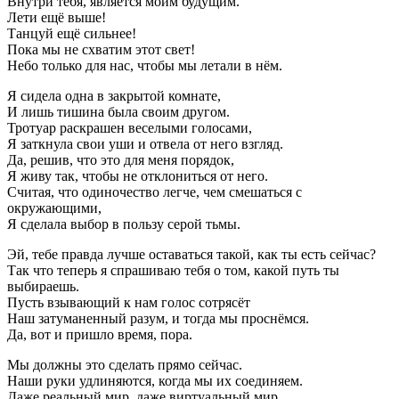
Внутри тебя, является моим будущим.
Лети ещё выше!
Танцуй ещё сильнее!
Пока мы не схватим этот свет!
Небо только для нас, чтобы мы летали в нём.
Я сидела одна в закрытой комнате,
И лишь тишина была своим другом.
Тротуар раскрашен веселыми голосами,
Я заткнула свои уши и отвела от него взгляд.
Да, решив, что это для меня порядок,
Я живу так, чтобы не отклониться от него.
Считая, что одиночество легче, чем смешаться с
окружающими,
Я сделала выбор в пользу серой тьмы.
Эй, тебе правда лучше оставаться такой, как ты есть сейчас?
Так что теперь я спрашиваю тебя о том, какой путь ты
выбираешь.
Пусть взывающий к нам голос сотрясёт
Наш затуманенный разум, и тогда мы проснёмся.
Да, вот и пришло время, пора.
Мы должны это сделать прямо сейчас.
Наши руки удлиняются, когда мы их соединяем.
Даже реальный мир, даже виртуальный мир,