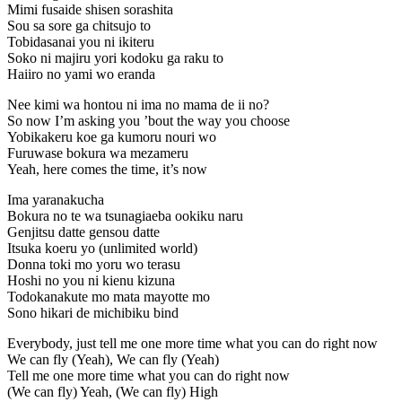
Mimi fusaide shisen sorashita
Sou sa sore ga chitsujo to
Tobidasanai you ni ikiteru
Soko ni majiru yori kodoku ga raku to
Haiiro no yami wo eranda
Nee kimi wa hontou ni ima no mama de ii no?
So now I’m asking you ’bout the way you choose
Yobikakeru koe ga kumoru nouri wo
Furuwase bokura wa mezameru
Yeah, here comes the time, it’s now
Ima yaranakucha
Bokura no te wa tsunagiaeba ookiku naru
Genjitsu datte gensou datte
Itsuka koeru yo (unlimited world)
Donna toki mo yoru wo terasu
Hoshi no you ni kienu kizuna
Todokanakute mo mata mayotte mo
Sono hikari de michibiku bind
Everybody, just tell me one more time what you can do right now
We can fly (Yeah), We can fly (Yeah)
Tell me one more time what you can do right now
(We can fly) Yeah, (We can fly) High