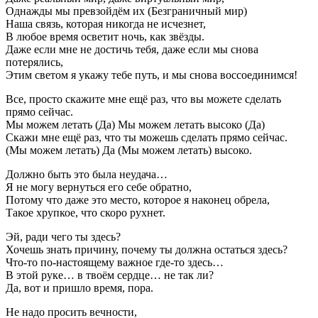
Однажды мы превзойдём их (Безграничный мир)
Наша связь, которая никогда не исчезнет,
В любое время осветит ночь, как звёзды.
Даже если мне не достичь тебя, даже если мы снова
потерялись,
Этим светом я укажу тебе путь, и мы снова воссоединимся!
Все, просто скажите мне ещё раз, что вы можете сделать
прямо сейчас.
Мы можем летать (Да) Мы можем летать высоко (Да)
Скажи мне ещё раз, что ты можешь сделать прямо сейчас.
(Мы можем летать) Да (Мы можем летать) высоко.
Должно быть это была неудача…
Я не могу вернуться его себе обратно,
Потому что даже это место, которое я наконец обрела,
Такое хрупкое, что скоро рухнет.
Эй, ради чего ты здесь?
Хочешь знать причину, почему ты должна остаться здесь?
Что-то по-настоящему важное где-то здесь…
В этой руке… в твоём сердце… не так ли?
Да, вот и пришло время, пора.
Не надо просить вечности,