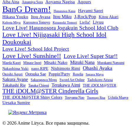
Aoyama Nagisa
Aqours
Aiba Aina
Amamiya Sora
BanG Dream!
Hayami Saori
Hanazawa Kana
Itou Miku
J-Rock/Pop
Hikasa Youko
Itou Ayasa
Kitou Akari
Liyuu
Liella!
Kurosawa Tomoyo
Kubota Miyu
Kusunoki Tomori
Love Live! Hasunosora Jogakuin School Idol Club
Love Live! Nijigasaki High School Idol
Doukoukai
Love Live! School Idol Project
Love Live! Sunshine!!
Love Live! Super Star!!
Mizuki Nana
Misaki Nako
Maeda Kaori
Minase Inori
Murakami Natsumi
Ohashi Ayaka
Nishimoto Rimi
Nakashima Yuki
nano.RIPE
Onishi Aguri
Ootsuka Sae
Poppin'Party
Roselia
Sagara Mayu
Sakura Ayane
Sword Art Online
Tadokoro Azusa
Sakuragawa Megu
Terakawa Aimi
Takahashi Rie
THE iDOLM@STER
Tanaka Chiemi
THE iDOLM@STER Cinderella Girls
THE iDOLM@STER Shiny Colors
Touyama Nao
Tsumugi Risa
Uchida Maaya
Uesaka Sumire
© 2026 Anime Liryca. Все права защищены.