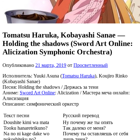
Tomatsu Haruka, Kobayashi Sanae —
Holding the shadows (Sword Art Online:
Alicization Symphonic Orchestra)
Опубликовано
21 марта, 2019
от
Просветленный
Исполнитель: Yuuki Asuna (
Tomatsu Haruka
), Koujiro Rinko
(Kobayashi Sanae)
Песня: Holding the shadows / Держась за тени
Аниме:
Sword Art Online
: Alicization / Мастера меча онлайн:
Алисизация
Описание: симфонический оркестр
Текст песни
Русский перевод
Doushite kimi wa mata
Ну почему же ты опять
Tooku hanareteikuno?
Так далеко от меня?
Na no ni kage dake wo
Почему ты оставляешь от себя
nokoshiteku no?
лишь тени?