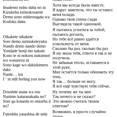
Хотя мы всегда были вместе,
Itsudemo issho datta no ni
Я вдруг заметила, что ты оставил
Kizukeba torinokosarete
меня позади.
Demo sono ushirosugata wa
Однако твоя спина сзади
Kodoku datta
Выглядела такой одинокой.
Я пытаюсь угнаться за тобой,
пытаюсь догнать,
Oikakete oikakete
Но тебе всё равно удаётся
Sore demo surinuketeyuku
ускользнуть от меня.
Nando demo nando demo
Сколько бы раз, сколько бы раз
Yondatte henji mo nakute
Я ни звала тебя, ответа я так и не
Kono te ni nokoru nukumori
получила.
wo wasurezu ni
Не забывая тепло, оставшееся в
Sono kage wo dakishimeru
этой руке,
dake
Мне остаётся только обнимать эту
Nante… iya
тень.
I ‘ m still feeling you now
Я так… больше не могу.
Я всё ещё чувствую тебя сейчас.
Doushite anata wa sou
Ну почему же ты мне
Nanimo kataranakatta no?
Так ничего и не сказал?
Sore ga kotaeda to omoeba ii
Это можно считать твоим
no?
ответом?
Возможно, я просто случайно
Futoshita yasashisa de tada
упала