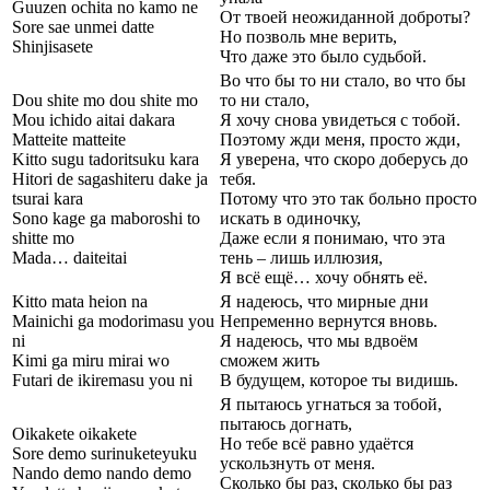
Guuzen ochita no kamo ne
От твоей неожиданной доброты?
Sore sae unmei datte
Но позволь мне верить,
Shinjisasete
Что даже это было судьбой.
Во что бы то ни стало, во что бы
Dou shite mo dou shite mo
то ни стало,
Mou ichido aitai dakara
Я хочу снова увидеться с тобой.
Matteite matteite
Поэтому жди меня, просто жди,
Kitto sugu tadoritsuku kara
Я уверена, что скоро доберусь до
Hitori de sagashiteru dake ja
тебя.
tsurai kara
Потому что это так больно просто
Sono kage ga maboroshi to
искать в одиночку,
shitte mo
Даже если я понимаю, что эта
Mada… daiteitai
тень – лишь иллюзия,
Я всё ещё… хочу обнять её.
Kitto mata heion na
Я надеюсь, что мирные дни
Mainichi ga modorimasu you
Непременно вернутся вновь.
ni
Я надеюсь, что мы вдвоём
Kimi ga miru mirai wo
сможем жить
Futari de ikiremasu you ni
В будущем, которое ты видишь.
Я пытаюсь угнаться за тобой,
пытаюсь догнать,
Oikakete oikakete
Но тебе всё равно удаётся
Sore demo surinuketeyuku
ускользнуть от меня.
Nando demo nando demo
Сколько бы раз, сколько бы раз