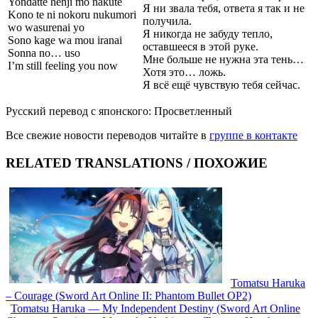
Yondatte henji mo nakute
Я ни звала тебя, ответа я так и не
Kono te ni nokoru nukumori
получила.
wo wasurenai yo
Я никогда не забуду тепло,
Sono kage wa mou iranai
оставшееся в этой руке.
Sonna no… uso
Мне больше не нужна эта тень…
I’m still feeling you now
Хотя это… ложь.
Я всё ещё чувствую тебя сейчас.
Русский перевод с японского: Просветленный
Все свежие новости переводов читайте в
группе в контакте
RELATED TRANSLATIONS / ПОХОЖИЕ
Tomatsu Haruka
– Courage (Sword Art Online II: Phantom Bullet OP2)
Tomatsu Haruka — My Independent Destiny (Sword Art Online