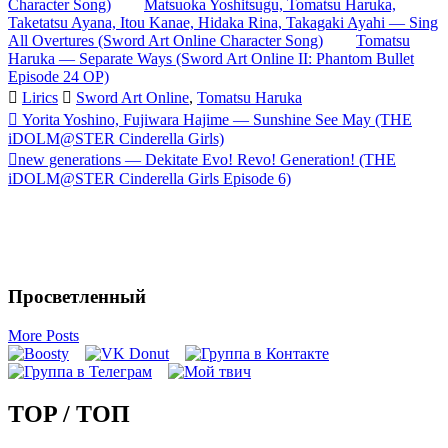
Character Song)
Matsuoka Yoshitsugu, Tomatsu Haruka,
Taketatsu Ayana, Itou Kanae, Hidaka Rina, Takagaki Ayahi — Sing
All Overtures (Sword Art Online Character Song)
Tomatsu
Haruka — Separate Ways (Sword Art Online II: Phantom Bullet
Episode 24 OP)
Lirics
Sword Art Online
,
Tomatsu Haruka
Запись
Yorita Yoshino, Fujiwara Hajime — Sunshine See May (THE
iDOLM@STER Cinderella Girls)
навигация
new generations — Dekitate Evo! Revo! Generation! (THE
iDOLM@STER Cinderella Girls Episode 6)
Просветленный
More Posts
TOP / ТОП