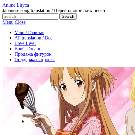
Anime Liryca
Japanese song translation / Перевод японских песен
Search
on:
Menu
Close
Main / Главная
All translation / Все
Love Live!
BanG Dream!
Продажа фигурок
Поддержать проект