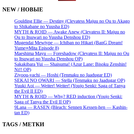
NEW / НОВЫЕ
Goulding Ellie — Destiny (Clevatess Majuu no Ou to Akago
to Shikabane no Yuusha ED)
MYTH & ROID — Awake Anew (Clevatess II: Majuu no
Ou to Itsuwari no Yuusha Denshou ED)
Mugendai Mewtype — Ichiban no Hikari (BanG Dream!
Yume∞Mita Episode 8)
Maeshima Mayu — Foreshadow (Clevatess II: Majuu no Ou
to Itsuwari no Yuusha Denshou OP)
Sakakibara Yui — Shaisuma! (Azur Lane: Bisoku Zenshin!
Ni!! OP)
Ziyoou-vachi — Hoshi (Tenmaku no Jaadugar ED)
SEKAI NO OWARI — Stella (Tenmaku no Jaadugar OP)
Yuuki Aoi — Weiter! Weiter! (Youjo Senki: Saga of Tanya
the Evil II ED)
MYTH & ROID — Why? RED induction (Youjo Senki:
Saga of Tanya the Evil II OP)
9Lana — RASEN (Bleach: Sennen Kessen-hen — Kashin-
tan ED)
TAGS / МЕТКИ