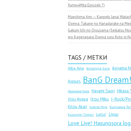
Yume∞Mita Episode 7)
Maeshima Ami — Kanpeki Janai Watashi
Osewa: Takane no Hanadarake na Me
Gakuin Ichi no Ojousama (Seikatsu No
wo Kagenagara Osewa suru Koto ni Na
TAGS / МЕТКИ
Aoyama N
Aiba Aina
Amamiya Sora
BanG Dream
Aqours
Hayami Saori
Hikasa
Hanazawa Kana
Itou Miku
J-Rock/Po
Itou Ayasa
Kitou Akari
Kurosawa To
Kubota Miyu
Liyuu
Liella!
Kusunoki Tomori
Love Live! Hasunosora Jog