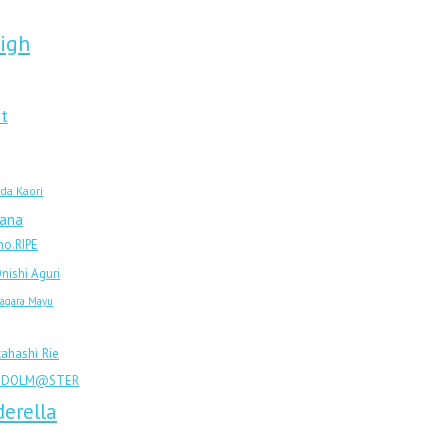
High
ct
da Kaori
Nana
no.RIPE
nishi Aguri
agara Mayu
ahashi Rie
 iDOLM@STER
erella