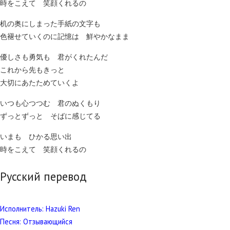
時をこえて 笑顔くれるの
机の奥にしまった手紙の文字も
色褪せていくのに記憶は 鮮やかなまま
優しさも勇気も 君がくれたんだ
これから先もきっと
大切にあたためていくよ
いつも心つつむ 君のぬくもり
ずっとずっと そばに感じてる
いまも ひかる思い出
時をこえて 笑顔くれるの
Русский перевод
Исполнитель: Hazuki Ren
Песня: Отзывающийся