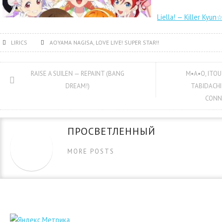
Liella! — Killer Kyun☆
LIRICS
AOYAMA NAGISA
,
LOVE LIVE! SUPER STAR!!
RAISE A SUILEN — REPAINT (BANG
M•A•O, ITOU
DREAM!)
TABIDACHI
CONNE
ПРОСВЕТЛЕННЫЙ
MORE POSTS