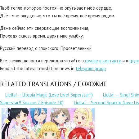
Твоё тепло, которое постоянно окутывает моё сердце,
Даёт мне ощущение, что ты всё время, всё время рядом.
Даже сейчас эти сверкающие воспоминания,
Проходя сквозь время, дарят мне улыбку.
Русский перевод с японского: Просветленный
Все свежие новости переводов читайте в
группе в контакте
и в
груп
Read all the latest translation news in
telegram group
RELATED TRANSLATIONS / ПОХОЖИЕ
Liella! — Utopia Magic (Love Live! Superstar!!)
Liella! — Sing! Shi
Superstar!! Season 2 Episode 10)
Liella! — Second Sparkle (Love Liv