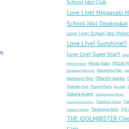
School Idol Club
Love Live! Nijigasaki 
School Idol Doukoukai
Love Live! School Idol Proje
Love Live! Sunshine!!
5
Love Live! Super Star!!
Mae
Mizuki 
Misaki Nako
Minase Inori
Nakashima Yuki
na
Murakami Natsumi
Ohashi Ayaka
Nishimoto Rimi
O
Ootsuka Sae
Poppin'Party
Roselia
S
Sakura Ayane
Sakuragawa Megu
Tak
Tadokoro Azusa
Sword Art Online
Terakawa Aimi
THE
Tanaka Chiemi
THE iDOLM@STER Cind