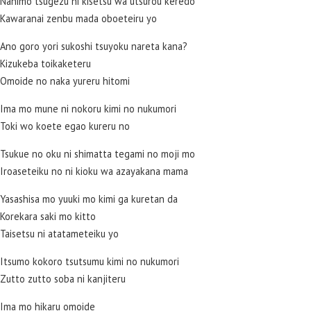
Nanimo tsugezu ni kisetsu wa utsurou keredo
Kawaranai zenbu mada oboeteiru yo
Ano goro yori sukoshi tsuyoku nareta kana?
Kizukeba toikaketeru
Omoide no naka yureru hitomi
Ima mo mune ni nokoru kimi no nukumori
Toki wo koete egao kureru no
Tsukue no oku ni shimatta tegami no moji mo
Iroaseteiku no ni kioku wa azayakana mama
Yasashisa mo yuuki mo kimi ga kuretan da
Korekara saki mo kitto
Taisetsu ni atatameteiku yo
Itsumo kokoro tsutsumu kimi no nukumori
Zutto zutto soba ni kanjiteru
Ima mo hikaru omoide