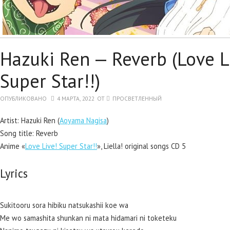
Hazuki Ren — Reverb (Love L
Super Star!!)
ОПУБЛИКОВАНО
4 МАРТА, 2022
ОТ
ПРОСВЕТЛЕННЫЙ
Artist: Hazuki Ren (
Aoyama Nagisa
)
Song title: Reverb
Anime «
Love Live! Super Star!!
», Liella! original songs CD 5
Lyrics
Sukitooru sora hibiku natsukashii koe wa
Me wo samashita shunkan ni mata hidamari ni toketeku