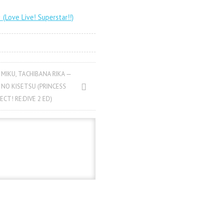
 (Love Live! Superstar!!)
 MIKU, TACHIBANA RIKA —
 NO KISETSU (PRINCESS
CT! RE:DIVE 2 ED)