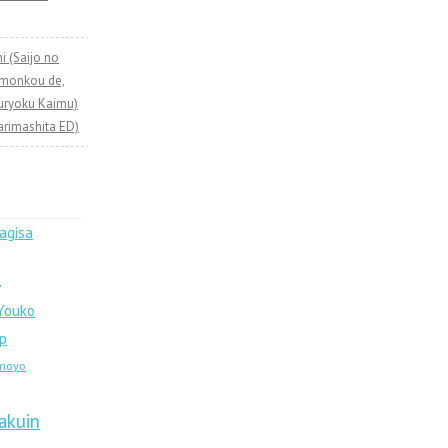
 (Saijo no
imonkou de,
uryoku Kaimu)
rimashita ED)
agisa
!
 Youko
p
moyo
akuin