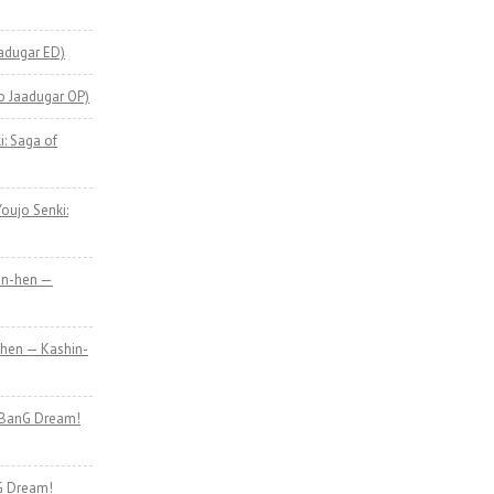
adugar ED)
o Jaadugar OP)
i: Saga of
oujo Senki:
en-hen —
-hen — Kashin-
(BanG Dream!
G Dream!