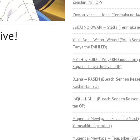
Zenshin! Ni!! OP)
Ziyoou-vachi — Hoshi (Tenmaku no Ja
SEKAI NO OWARI — Stella (Tenmaku n
ive!
Yuuki Aoi — Weiter! Weiter! (Youjo Senk
Tanya the Evil II ED)
MYTH & ROID — Why? RED induction (Y
Saga of Tanya the Evil II OP)
9Lana — RASEN (Bleach: Sennen Kess
Kashin-tan ED)
jo0ji — I-BULL (Bleach: Sennen Kessen
tan OP)
Mugendai Mewtype — Face The Next 
Yume∞Mita Episode 7)
Mugendai Mewtype — TearJerker (Ban