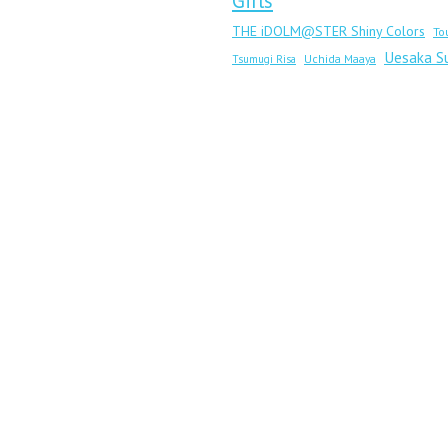
Girls
THE iDOLM@STER Shiny Colors
To
Uesaka S
Uchida Maaya
Tsumugi Risa