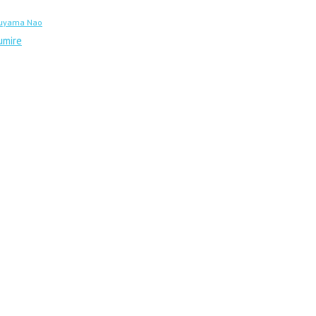
uyama Nao
umire