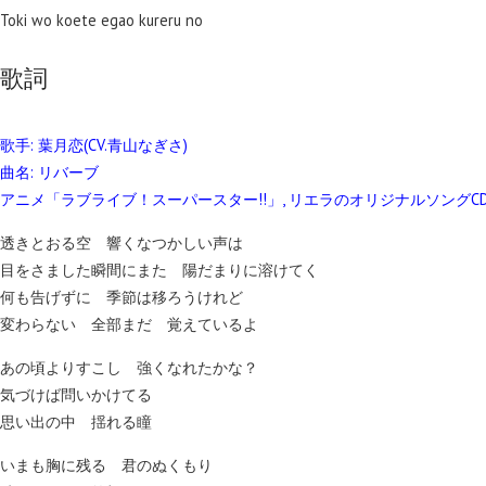
Toki wo koete egao kureru no
歌詞
歌手: 葉月恋(CV.青山なぎさ)
曲名: リバーブ
アニメ「ラブライブ！スーパースター!!」, リエラのオリジナルソングCD
透きとおる空 響くなつかしい声は
目をさました瞬間にまた 陽だまりに溶けてく
何も告げずに 季節は移ろうけれど
変わらない 全部まだ 覚えているよ
あの頃よりすこし 強くなれたかな？
気づけば問いかけてる
思い出の中 揺れる瞳
いまも胸に残る 君のぬくもり