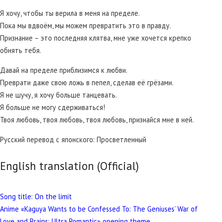
Я хочу, чтобы ты верила в меня на пределе.
Пока мы вдвоём, мы можем превратить это в правду.
Признание – это последняя клятва, мне уже хочется крепко
обнять тебя.
Давай на пределе приблизимся к любви.
Преврати даже свою ложь в пепел, сделав её грёзами.
Я не шучу, я хочу больше танцевать.
Я больше не могу сдерживаться!
Твоя любовь, твоя любовь, твоя любовь, признайся мне в ней.
Русский перевод с японского: Просветленный
English translation (Official)
Song title: On the limit
Anime «Kaguya Wants to be Confessed To: The Geniuses’ War of
Love and Brains: Ultra Romantic» opening theme