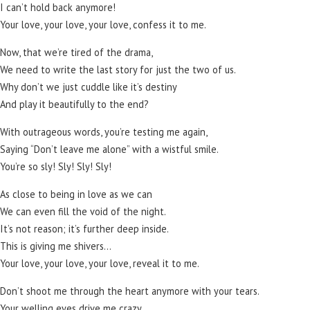
I can’t hold back anymore!
Your love, your love, your love, confess it to me.
Now, that we’re tired of the drama,
We need to write the last story for just the two of us.
Why don’t we just cuddle like it’s destiny
And play it beautifully to the end?
With outrageous words, you’re testing me again,
Saying “Don’t leave me alone” with a wistful smile.
You’re so sly! Sly! Sly! Sly!
As close to being in love as we can
We can even fill the void of the night.
It’s not reason; it’s further deep inside.
This is giving me shivers…
Your love, your love, your love, reveal it to me.
Don’t shoot me through the heart anymore with your tears.
Your welling eyes drive me crazy.