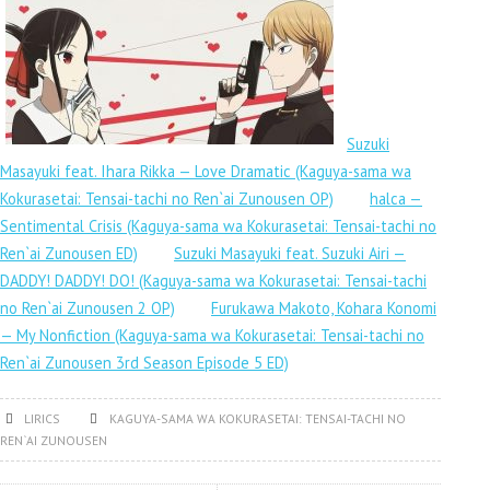
Suzuki
Masayuki feat. Ihara Rikka — Love Dramatic (Kaguya-sama wa
Kokurasetai: Tensai-tachi no Ren`ai Zunousen OP)
halca —
Sentimental Crisis (Kaguya-sama wa Kokurasetai: Tensai-tachi no
Ren`ai Zunousen ED)
Suzuki Masayuki feat. Suzuki Airi —
DADDY! DADDY! DO! (Kaguya-sama wa Kokurasetai: Tensai-tachi
no Ren`ai Zunousen 2 OP)
Furukawa Makoto, Kohara Konomi
— My Nonfiction (Kaguya-sama wa Kokurasetai: Tensai-tachi no
Ren`ai Zunousen 3rd Season Episode 5 ED)
LIRICS
KAGUYA-SAMA WA KOKURASETAI: TENSAI-TACHI NO
REN`AI ZUNOUSEN