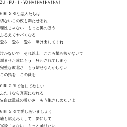
ZU・RU・I・YO NA ! NA ! NA ! NA !
GIRI GIRIな恋人たちは
切ないこの夜も満たせるね
理性じゃない もっと奥のほう
ふるえてヤバくなる
愛を 愛を 愛を 曝け出してくれ
泣かないで それ以上 こころ撃ち抜かないで
潤ませた瞳にもう 狂わされてしまう
完璧な敗北さ もう離せなんかしない
この指を この愛を
GIRI GIRIで信じて欲しい
ふたりなら真実になれる
告白は最後の誓いさ もう抱きしめたいよ
GIRI GIRIで愛しあいましょう
嘘も燃え尽くして 夢にして
冗談じゃない もっと踊りたい