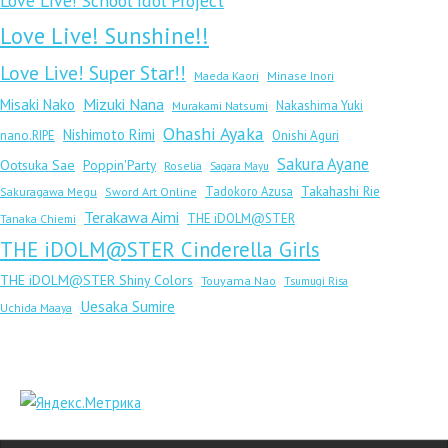
Love Live! School Idol Project
Love Live! Sunshine!!
Love Live! Super Star!!
Maeda Kaori
Minase Inori
Mizuki Nana
Misaki Nako
Nakashima Yuki
Murakami Natsumi
Ohashi Ayaka
Nishimoto Rimi
nano.RIPE
Onishi Aguri
Sakura Ayane
Ootsuka Sae
Poppin'Party
Roselia
Sagara Mayu
Takahashi Rie
Tadokoro Azusa
Sakuragawa Megu
Sword Art Online
Terakawa Aimi
THE iDOLM@STER
Tanaka Chiemi
THE iDOLM@STER Cinderella Girls
THE iDOLM@STER Shiny Colors
Touyama Nao
Tsumugi Risa
Uesaka Sumire
Uchida Maaya