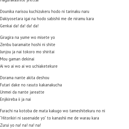
Dounika narisou kuchizukeru hodo ni tarinaku naru
Dakiyosetara igai na hodo sabishii me de niramu kara
Genkai da! da! da! da!
Giragira na yume wo misete yo
Zenbu baramaite hoshi ni shite
Junjou ja nai tokoro mo shiritai
Mou gaman dekinai
Ai wo ai wo ai wo uchiaketekure
Dorama nante akita deshou
Futari dake no rasuto kakanakucha
Unmei da nante jareatte
Enjikireba ii ja nai
Furachi na kotoba de mata kakugo wo tameshitekuru no ni
“Hitorikiri ni sasenaide yo” to kanashii me de warau kara
Zurui yo na! na! na! na!