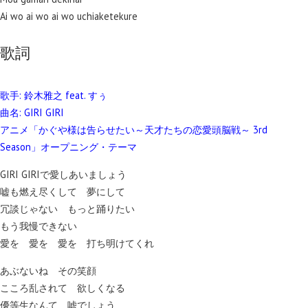
Ai wo ai wo ai wo uchiaketekure
歌詞
歌手: 鈴木雅之 feat. すぅ
曲名: GIRI GIRI
アニメ「かぐや様は告らせたい～天才たちの恋愛頭脳戦～ 3rd
Season」オープニング・テーマ
GIRI GIRIで愛しあいましょう
嘘も燃え尽くして 夢にして
冗談じゃない もっと踊りたい
もう我慢できない
愛を 愛を 愛を 打ち明けてくれ
あぶないね その笑顔
こころ乱されて 欲しくなる
優等生なんて 嘘でしょう