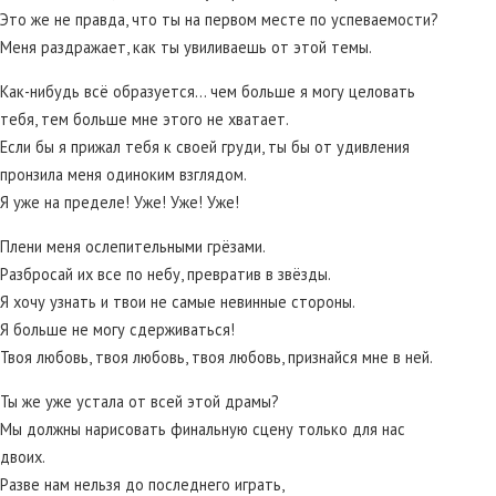
Это же не правда, что ты на первом месте по успеваемости?
Меня раздражает, как ты увиливаешь от этой темы.
Как-нибудь всё образуется… чем больше я могу целовать
тебя, тем больше мне этого не хватает.
Если бы я прижал тебя к своей груди, ты бы от удивления
пронзила меня одиноким взглядом.
Я уже на пределе! Уже! Уже! Уже!
Плени меня ослепительными грёзами.
Разбросай их все по небу, превратив в звёзды.
Я хочу узнать и твои не самые невинные стороны.
Я больше не могу сдерживаться!
Твоя любовь, твоя любовь, твоя любовь, признайся мне в ней.
Ты же уже устала от всей этой драмы?
Мы должны нарисовать финальную сцену только для нас
двоих.
Разве нам нельзя до последнего играть,