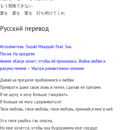
もう我慢できない
愛を 愛を 愛を 打ち明けてくれ
Русский перевод
Исполнитель: Suzuki Masayuki feat. Suu
Песня: На пределе
Аниме «Кагуя хочет, чтобы ей признались: Война любви и
разума гениев — Ультра романтично» опенинг
Давай на пределе приблизимся к любви.
Преврати даже свою ложь в пепел, сделав её грёзами.
Я не шучу, я хочу больше танцевать.
Я больше не могу сдерживаться!
Твоя любовь, твоя любовь, твоя любовь, признайся мне в ней.
Эта твоя улыбка так опасна,
Но мне хочется, чтобы она будоражила моё сердце.