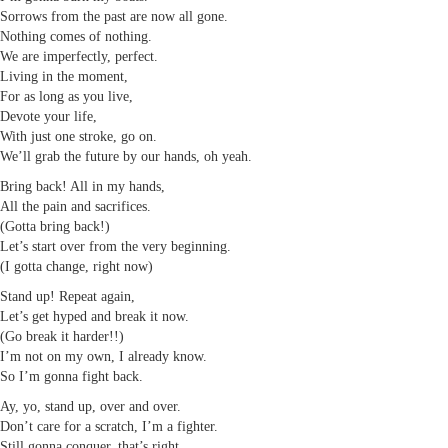
Sorrows from the past are now all gone.
Nothing comes of nothing.
We are imperfectly, perfect.
Living in the moment,
For as long as you live,
Devote your life,
With just one stroke, go on.
We’ll grab the future by our hands, oh yeah.
Bring back! All in my hands,
All the pain and sacrifices.
(Gotta bring back!)
Let’s start over from the very beginning.
(I gotta change, right now)
Stand up! Repeat again,
Let’s get hyped and break it now.
(Go break it harder!!)
I’m not on my own, I already know.
So I’m gonna fight back.
Ay, yo, stand up, over and over.
Don’t care for a scratch, I’m a fighter.
Still gonna conquer, that’s right,