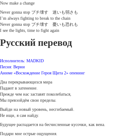
Now make a change
Never gonna stop ブチ壊す 迷いも弱さも
I’m always fighting to break to the chain
Never gonna stop ブチ壊す 憂いも恐れも
I see the lights, time to fight again
Русский перевод
Исполнитель: MADKID
Песня: Верни
Аниме «Восхождение Героя Щита 2» опенинг
Два перекрывающихся мира
Падают в затенение.
Прежде чем нас заставят поколебаться,
Мы превзойдём свои пределы.
Выйди на новый уровень, несгибаемый.
Не ищи, я сам найду.
Будущее распадается на бесчисленные кусочки, как вена.
Подари мне острые ощущения.