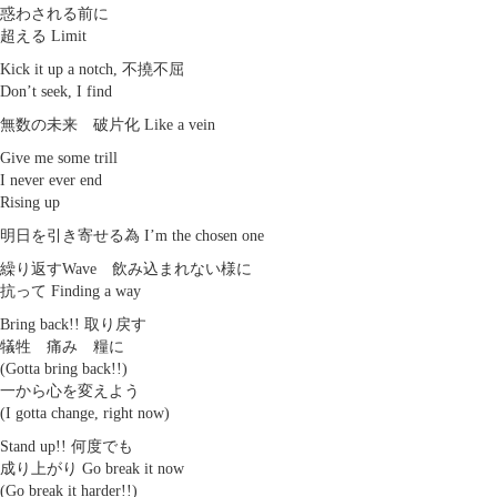
惑わされる前に
超える Limit
Kick it up a notch, 不撓不屈
Don’t seek, I find
無数の未来 破片化 Like a vein
Give me some trill
I never ever end
Rising up
明日を引き寄せる為 I’m the chosen one
繰り返すWave 飲み込まれない様に
抗って Finding a way
Bring back!! 取り戻す
犠牲 痛み 糧に
(Gotta bring back!!)
一から心を変えよう
(I gotta change, right now)
Stand up!! 何度でも
成り上がり Go break it now
(Go break it harder!!)