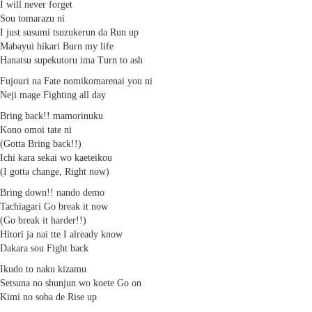
I will never forget
Sou tomarazu ni
I just susumi tsuzukerun da Run up
Mabayui hikari Burn my life
Hanatsu supekutoru ima Turn to ash
Fujouri na Fate nomikomarenai you ni
Neji mage Fighting all day
Bring back!! mamorinuku
Kono omoi tate ni
(Gotta Bring back!!)
Ichi kara sekai wo kaeteikou
(I gotta change, Right now)
Bring down!! nando demo
Tachiagari Go break it now
(Go break it harder!!)
Hitori ja nai tte I already know
Dakara sou Fight back
Ikudo to naku kizamu
Setsuna no shunjun wo koete Go on
Kimi no soba de Rise up