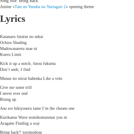
Song title: Bring Back
Anime «
Tate no Yuusha no Nariagari 2
» opening theme
Lyrics
Kasanaru futatsu no sekai
Ochiru Shading
Madowasareru mae ni
Koeru Limit
Kick it up a notch, futou fukutsu
Don’t seek, I find
Musuu no mirai hahenka Like a vein
Give me some trill
I never ever end
Rising up
Asu wo hikiyoseru tame I’m the chosen one
Kurikaesu Wave nomikomarenai you ni
Aragatte Finding a way
Bring back!! torimodosu