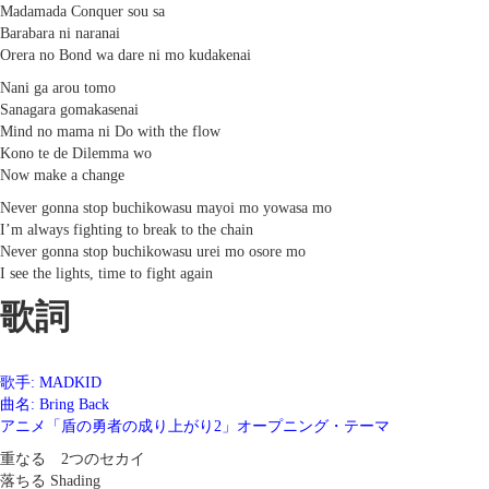
Madamada Conquer sou sa
Barabara ni naranai
Orera no Bond wa dare ni mo kudakenai
Nani ga arou tomo
Sanagara gomakasenai
Mind no mama ni Do with the flow
Kono te de Dilemma wo
Now make a change
Never gonna stop buchikowasu mayoi mo yowasa mo
I’m always fighting to break to the chain
Never gonna stop buchikowasu urei mo osore mo
I see the lights, time to fight again
歌詞
歌手: MADKID
曲名: Bring Back
アニメ「盾の勇者の成り上がり2」オープニング・テーマ
重なる 2つのセカイ
落ちる Shading