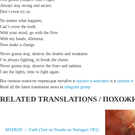
Always stay strong and secure.
Don’t even try us.
No matter what happens,
Can’t cover the truth.
With your mind, go with the flow.
With my hands, dilemma,
Now make a change.
Never gonna stop, destroy the doubts and weakness.
I’m always fighting, to break the chains.
Never gonna stop, destroy the fears and sadness.
I see the lights, time to fight again.
Все свежие новости переводов читайте в
группе в контакте
и в
группе в 
Read all the latest translation news in
telegram group
RELATED TRANSLATIONS / ПОХОЖ
MADKID — Faith (Tate no Yuusha no Nariagari OP2)