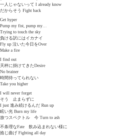
一人じゃないって I already know
だからそう Fight back
Get hyper
Pump my fist, pump my…
Trying to touch the sky
負ける訳にはイカナイ
Fly up 泣いた今日をOver
Make a fire
I find out
天秤に掛けてきたDesire
No brainer
時間待ってられない
Take you higher
I will never forget
そう 止まらずに
I just 進み続けるんだ Run up
眩い光 Burn my life
放つスペクトル 今 Turn to ash
不条理なFate 飲み込まれない様に
捻じ曲げ Fighting all day