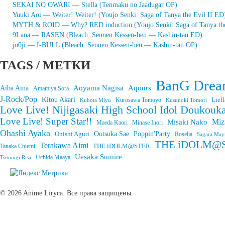
SEKAI NO OWARI — Stella (Tenmaku no Jaadugar OP)
Yuuki Aoi — Weiter! Weiter! (Youjo Senki: Saga of Tanya the Evil II ED
MYTH & ROID — Why? RED induction (Youjo Senki: Saga of Tanya the
9Lana — RASEN (Bleach: Sennen Kessen-hen — Kashin-tan ED)
jo0ji — I-BULL (Bleach: Sennen Kessen-hen — Kashin-tan OP)
TAGS / МЕТКИ
BanG Drea
Aoyama Nagisa
Aqours
Aiba Aina
Amamiya Sora
J-Rock/Pop
Kitou Akari
Liell
Kurosawa Tomoyo
Kubota Miyu
Kusunoki Tomori
Love Live! Nijigasaki High School Idol Doukouka
Love Live! Super Star!!
Miz
Misaki Nako
Maeda Kaori
Minase Inori
Ohashi Ayaka
Onishi Aguri
Ootsuka Sae
Poppin'Party
Roselia
Sagara May
THE iDOLM@STE
Terakawa Aimi
THE iDOLM@STER
Tanaka Chiemi
Uesaka Sumire
Tsumugi Risa
Uchida Maaya
© 2026 Anime Liryca. Все права защищены.