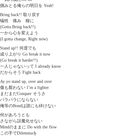
掴みとる俺らの明日を Yeah!
Bring back!! 取り戻す
犠牲 痛み 糧に
(Gotta Bring back!!)
一から心を変えよう
(I gotta change, Right now)
Stand up!! 何度でも
成り上がり Go break it now
(Go break it harder!!)
一人じゃないって I already know
だからそう Fight back
Ay yo stand up, over and over
傷も厭わない I’m a fighter
まだまだConquer そうさ
バラバラにならない
俺等のBondは誰にも砕けない
何があろうとも
さながら誤魔化せない
Mindのままに Do with the flow
この手でDilemmaを