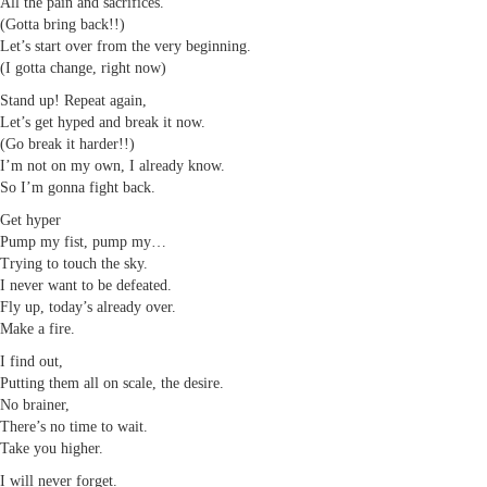
All the pain and sacrifices.
(Gotta bring back!!)
Let’s start over from the very beginning.
(I gotta change, right now)
Stand up! Repeat again,
Let’s get hyped and break it now.
(Go break it harder!!)
I’m not on my own, I already know.
So I’m gonna fight back.
Get hyper
Pump my fist, pump my…
Trying to touch the sky.
I never want to be defeated.
Fly up, today’s already over.
Make a fire.
I find out,
Putting them all on scale, the desire.
No brainer,
There’s no time to wait.
Take you higher.
I will never forget.