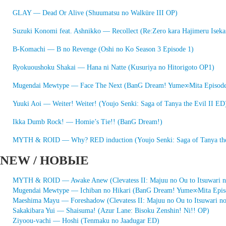
GLAY — Dead Or Alive (Shuumatsu no Walküre III OP)
Suzuki Konomi feat. Ashnikko — Recollect (Re:Zero kara Hajimeru Iseka
B-Komachi — B no Revenge (Oshi no Ko Season 3 Episode 1)
Ryokuoushoku Shakai — Hana ni Natte (Kusuriya no Hitorigoto OP1)
Mugendai Mewtype — Face The Next (BanG Dream! Yume∞Mita Episode
Yuuki Aoi — Weiter! Weiter! (Youjo Senki: Saga of Tanya the Evil II ED
Ikka Dumb Rock! — Homie’s Tie!! (BanG Dream!)
MYTH & ROID — Why? RED induction (Youjo Senki: Saga of Tanya the
NEW / НОВЫЕ
MYTH & ROID — Awake Anew (Clevatess II: Majuu no Ou to Itsuwari 
Mugendai Mewtype — Ichiban no Hikari (BanG Dream! Yume∞Mita Epis
Maeshima Mayu — Foreshadow (Clevatess II: Majuu no Ou to Itsuwari n
Sakakibara Yui — Shaisuma! (Azur Lane: Bisoku Zenshin! Ni!! OP)
Ziyoou-vachi — Hoshi (Tenmaku no Jaadugar ED)