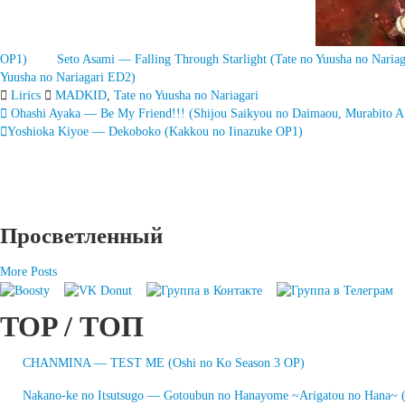
OP1)
Seto Asami — Falling Through Starlight (Tate no Yuusha no Naria
Yuusha no Nariagari ED2)
Lirics
MADKID
,
Tate no Yuusha no Nariagari
Запись
Ohashi Ayaka — Be My Friend!!! (Shijou Saikyou no Daimaou, Murabito A 
Yoshioka Kiyoe — Dekoboko (Kakkou no Iinazuke OP1)
навигация
Просветленный
More Posts
TOP / ТОП
CHANMINA — TEST ME (Oshi no Ko Season 3 OP)
Nakano-ke no Itsutsugo — Gotoubun no Hanayome ~Arigatou no Hana~