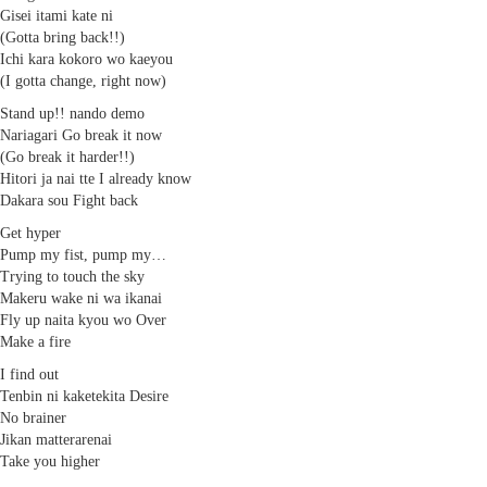
Gisei itami kate ni
(Gotta bring back!!)
Ichi kara kokoro wo kaeyou
(I gotta change, right now)
Stand up!! nando demo
Nariagari Go break it now
(Go break it harder!!)
Hitori ja nai tte I already know
Dakara sou Fight back
Get hyper
Pump my fist, pump my…
Trying to touch the sky
Makeru wake ni wa ikanai
Fly up naita kyou wo Over
Make a fire
I find out
Tenbin ni kaketekita Desire
No brainer
Jikan matterarenai
Take you higher