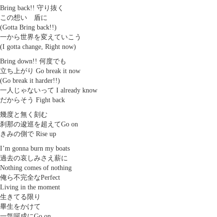
Bring back!! 守り抜く
この想い 盾に
(Gotta Bring back!!)
一から世界を変えていこう
(I gotta change, Right now)
Bring down!! 何度でも
立ち上がり Go break it now
(Go break it harder!!)
一人じゃないって I already know
だからそう Fight back
幾度と無く刻む
刹那の逡巡を超えてGo on
きみの側で Rise up
I’m gonna burn my boats
過去の哀しみさえ薪に
Nothing comes of nothing
俺ら不完全なPеrfect
Living in the moment
生きてる限り
畢生をかけて
一気呵成にGo on