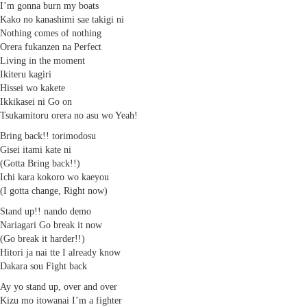
I’m gonna burn my boats
Kako no kanashimi sae takigi ni
Nothing comes of nothing
Orera fukanzen na Pеrfect
Living in the moment
Ikiteru kagiri
Hissei wo kakete
Ikkikasei ni Go on
Tsukamitoru orera no asu wo Yeah!
Bring back!! torimodosu
Gisei itami kate ni
(Gotta Bring back!!)
Ichi kara kokoro wo kaeyou
(I gotta change, Right now)
Stand up!! nando demo
Nariagari Go break it now
(Go break it harder!!)
Hitori ja nai tte I already know
Dakara sou Fight back
Ay yo stand up, over and over
Kizu mo itowanai I’m a fighter