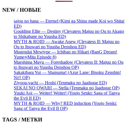
NEW / НОВЫЕ
sajou no hana — Eternel (Kimi ga Shinu made Koi wo Shitai
ED)
Goulding Ellie — Destiny (Clevatess Majuu no Ou to Akago
to Shikabane no Yuusha ED)
MYTH & ROID — Awake Anew (Clevatess II: Majuu no
Ou to Itsuwari no Yuusha Denshou ED)
Mugendai Mewtype — Ichiban no Hikari (BanG Dream!
Yume∞Mita Episode 8)
Maeshima Mayu — Foreshadow (Clevatess II: Majuu no Ou
to Itsuwari no Yuusha Denshou OP)
Sakakibara Yui — Shaisuma! (Azur Lane: Bisoku Zenshin!
Ni!! OP)
Ziyoou-vachi — Hoshi (Tenmaku no Jaadugar ED)
SEKAI NO OWARI — Stella (Tenmaku no Jaadugar OP)
Yuuki Aoi — Weiter! Weiter! (Youjo Senki: Saga of Tanya
the Evil II ED)
MYTH & ROID — Why? RED induction (Youjo Senki:
Saga of Tanya the Evil II OP)
TAGS / МЕТКИ