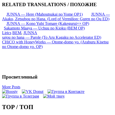
RELATED TRANSLATIONS / ПОХОЖИЕ
JUNNA — Here (Mahoutsukai no Yome OP1)
JUNNA —
Akaku, Zetsubou no Hana. (Lord of Vermilion: Guren no Ou ED)
JUNNA — Kono Yubi Tomare (Kakegurui×× OP)
Sakamoto Maaya — Uchuu no Kioku (BEM OP)
Lirics
BEM
,
JUNNA
Запись
sajou no hana — Parole (To Aru Kagaku no Accelerator ED)
CHiCO with HoneyWorks — Otome-domo yo. (Araburu Kisetsu
навигация
no Otome-domo yo. OP)
Просветленный
More Posts
TOP / ТОП