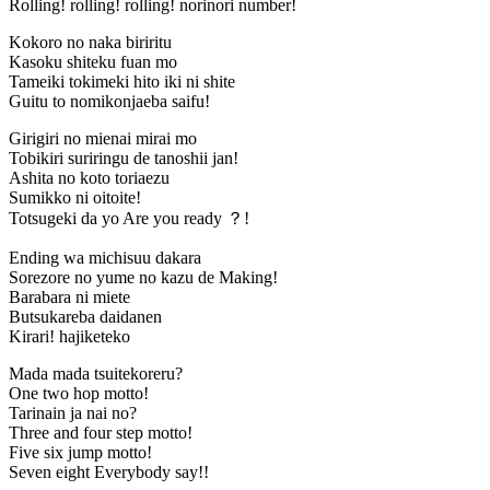
Rolling! rolling! rolling! norinori number!
Kokoro no naka biriritu
Kasoku shiteku fuan mo
Tameiki tokimeki hito iki ni shite
Guitu to nomikonjaeba saifu!
Girigiri no mienai mirai mo
Tobikiri suriringu de tanoshii jan!
Ashita no koto toriaezu
Sumikko ni oitoite!
Totsugeki da yo Are you ready ？!
Ending wa michisuu dakara
Sorezore no yume no kazu de Making!
Barabara ni miete
Butsukareba daidanen
Kirari! hajiketeko
Mada mada tsuitekoreru?
One two hop motto!
Tarinain ja nai no?
Three and four step motto!
Five six jump motto!
Seven eight Everybody say!!