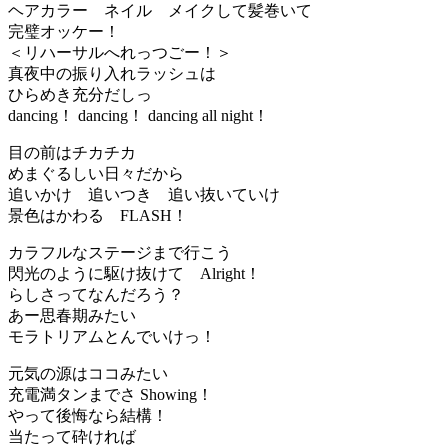
ヘアカラー ネイル メイクして髪巻いて
完璧オッケー！
＜リハーサルへれっつごー！＞
真夜中の振り入れラッシュは
ひらめき充分だしっ
dancing！ dancing！ dancing all night！
目の前はチカチカ
めまぐるしい日々だから
追いかけ 追いつき 追い抜いていけ
景色はかわる FLASH！
カラフルなステージまで行こう
閃光のように駆け抜けて Alright！
らしさってなんだろう？
あー思春期みたい
モラトリアムとんでいけっ！
元気の源はココみたい
充電満タンまでさ Showing！
やって後悔なら結構！
当たって砕ければ