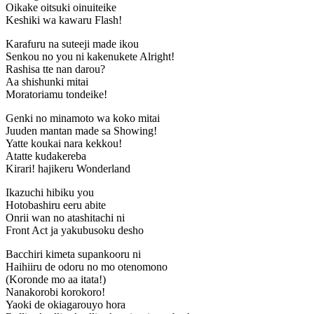
Oikake oitsuki oinuiteike
Keshiki wa kawaru Flash!
Karafuru na suteeji made ikou
Senkou no you ni kakenukete Alright!
Rashisa tte nan darou?
Aa shishunki mitai
Moratoriamu tondeike!
Genki no minamoto wa koko mitai
Juuden mantan made sa Showing!
Yatte koukai nara kekkou!
Atatte kudakereba
Kirari! hajikeru Wonderland
Ikazuchi hibiku you
Hotobashiru eeru abite
Onrii wan no atashitachi ni
Front Act ja yakubusoku desho
Bacchiri kimeta supankooru ni
Haihiiru de odoru no mo otenomono
(Koronde mo aa itata!)
Nanakorobi korokoro!
Yaoki de okiagarouyo hora