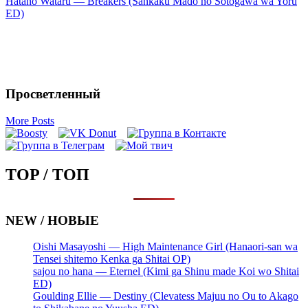
Hatano Wataru — Breakers (Sankaku Mado no Sotogawa wa Yoru
ED)
Просветленный
More Posts
TOP / ТОП
NEW / НОВЫЕ
Oishi Masayoshi — High Maintenance Girl (Hanaori-san wa
Tensei shitemo Kenka ga Shitai OP)
sajou no hana — Eternel (Kimi ga Shinu made Koi wo Shitai
ED)
Goulding Ellie — Destiny (Clevatess Majuu no Ou to Akago