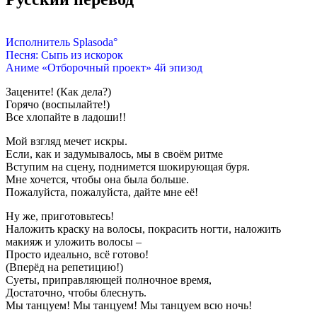
Исполнитель Splasoda°
Песня: Сыпь из искорок
Аниме «Отборочный проект» 4й эпизод
Зацените! (Как дела?)
Горячо (воспылайте!)
Все хлопайте в ладоши!!
Мой взгляд мечет искры.
Если, как и задумывалось, мы в своём ритме
Вступим на сцену, поднимется шокирующая буря.
Мне хочется, чтобы она была больше.
Пожалуйста, пожалуйста, дайте мне её!
Ну же, приготовьтесь!
Наложить краску на волосы, покрасить ногти, наложить
макияж и уложить волосы –
Просто идеально, всё готово!
(Вперёд на репетицию!)
Суеты, приправляющей полночное время,
Достаточно, чтобы блеснуть.
Мы танцуем! Мы танцуем! Мы танцуем всю ночь!