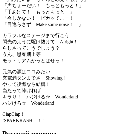
「声ちょーだい！ もっともっと！」
「手あげて！ もっともっと！」
「今しかない！ ピカッてこー！」
「目逸らさず Make some noise！！」
カラフルなステージまで行こう
閃光のように駆け抜けて Alright！
らしさってこうでしょう？
うん、思春期上等
モラトリアムかっとばせっ！
元気の源はココみたい
充電満タンまでさ Showing！
やって後悔なら結構！
当たって砕ければ
キラり！ ハジける☆ Wonderland
ハジけろ☆ Wonderland
ClapClap！
‘SPARKRASH！！’
Русский перевод