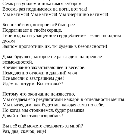
Семь раз упадём и покатимся кубарем –
Восемь раз поднимемся на ноги, вот так!
Мы катимся! Мы катимся! Мы энергично катимся!
Беспокойство, которое всё быстрее
Подрагивает в твоём сердце,
Твои вздохи и учащённое сердцебиение – если ты одним
духом
Залпом проглотишь их, ты будешь в безопасности!
Даже будущее, которое не разглядеть на пределе
возможностей,
Чрезвычайно захватывающее и весёлое!
Немедленно отложи в дальний угол
Все мысли о завтрашнем дне!
Идём на штурм. Вы готовы?!
Потому что окончание неизвестно,
Мы создаём его результатами каждой в отдельности мечты!
Мы выглядим, как будто мы каждая сама по себе,
Но когда мы столкнёмся, будет развязка.
Давайте блестяще взорвёмся!
Вы всё ещё можете следовать за мной?
Раз, два, скачок, ещё!