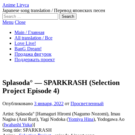
Anime Liryca
Japanese song translation / Перевод японских песен
Search
on:
Menu
Close
Main / Главная
All translation / Все
Love Live!
BanG Dream!
Продажа фигурок
Поддержать проект
Splasoda° — SPARKRASH (Selection
Project Episode 4)
Опубликовано
3 января, 2022
от
Просветленный
Artist: Splasoda° [Hamaguri Hiromi (Nagumo Nozomi), Imau
Nagisa (Arai Ruri), Yagi Nodoka (
Yomiya Hina
), Yodogawa Ao
(
Iwahashi Yuka
)]
Song title: SPARKRASH