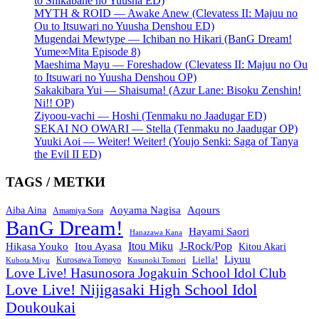
to Shikabane no Yuusha ED)
MYTH & ROID — Awake Anew (Clevatess II: Majuu no
Ou to Itsuwari no Yuusha Denshou ED)
Mugendai Mewtype — Ichiban no Hikari (BanG Dream!
Yume∞Mita Episode 8)
Maeshima Mayu — Foreshadow (Clevatess II: Majuu no Ou
to Itsuwari no Yuusha Denshou OP)
Sakakibara Yui — Shaisuma! (Azur Lane: Bisoku Zenshin!
Ni!! OP)
Ziyoou-vachi — Hoshi (Tenmaku no Jaadugar ED)
SEKAI NO OWARI — Stella (Tenmaku no Jaadugar OP)
Yuuki Aoi — Weiter! Weiter! (Youjo Senki: Saga of Tanya
the Evil II ED)
TAGS / МЕТКИ
Aoyama Nagisa
Aqours
Aiba Aina
Amamiya Sora
BanG Dream!
Hayami Saori
Hanazawa Kana
Itou Miku
J-Rock/Pop
Hikasa Youko
Itou Ayasa
Kitou Akari
Liyuu
Liella!
Kurosawa Tomoyo
Kubota Miyu
Kusunoki Tomori
Love Live! Hasunosora Jogakuin School Idol Club
Love Live! Nijigasaki High School Idol
Doukoukai