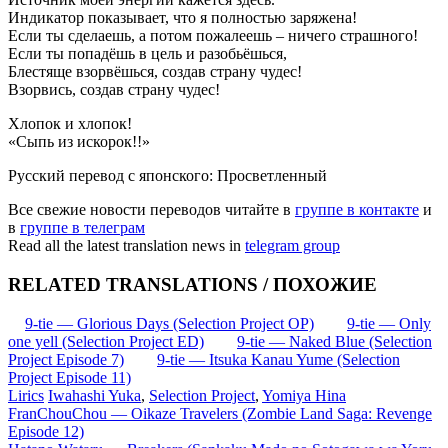
Индикатор показывает, что я полностью заряжена!
Если ты сделаешь, а потом пожалеешь – ничего страшного!
Если ты попадёшь в цель и разобьёшься,
Блестяще взорвёшься, создав страну чудес!
Взорвись, создав страну чудес!
Хлопок и хлопок!
«Сыпь из искорок!!»
Русский перевод с японского: Просветленный
Все свежие новости переводов читайте в
группе в контакте
и
в
группе в телеграм
Read all the latest translation news in
telegram group
RELATED TRANSLATIONS / ПОХОЖИЕ
9-tie — Glorious Days (Selection Project OP)
9-tie — Only
one yell (Selection Project ED)
9-tie — Naked Blue (Selection
Project Episode 7)
9-tie — Itsuka Kanau Yume (Selection
Project Episode 11)
Lirics
Iwahashi Yuka
,
Selection Project
,
Yomiya Hina
Запись
FranChouChou — Oikaze Travelers (Zombie Land Saga: Revenge
Episode 12)
навигация