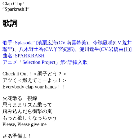
Clap Clap!
”Sparkrash!!”
歌詞
歌手: Splasoda° [濱栗広海(CV.南雲希美)、今鵜凪咲(CV.荒井
瑠里)、八木野土香(CV.羊宮妃那)、淀川逢生(CV.岩橋由佳)]
曲名: SPARKRASH
アニメ「Selection Project」第4話挿入歌
Check it Out！＜調子どう？＞
アツく＜燃えてこーよっ！＞
Everybody clap your hands！！
火花散る 視線
思うままリズム乗って
踏み込んだら衝撃の嵐
もっと欲しくなっちゃう
Please, Please give me！
さあ準備よ！