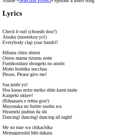
Anime «
Selection Project
» episode 4 insert song
Lyrics
Check it out! (choushi dou?)
Atsuku (moetekou yo!)
Everybody clap your hands!!
Hibana chiru shisen
Omou mama rizumu notte
Fumikondara shougeki no arashi
Motto hoshiku nacchau
Please, Please give me!
Saa junbi yo!
Hea karaa neiru meiku shite kami maite
Kanpeki okkee!
(Rihaasaru e rettsu gou!)
Mayonaka no furiire rasshu wa
Hirameki juubun da shi
Dancing! dancing! dancing all night!
Me no mae wa chikachika
Memagurushii hibi dakara