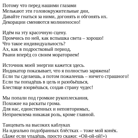
Потому что перед нашими глазами
Мелькают эти головокружительные дни,
Давайте гнаться за ними, догонять и обгонять их.
Декорации сменяются молниеносно!
Идём на эту красочную сцену.
Промчись по ней, как вспышка света – хорошо!
Что такое индивидуальность?
Ах, как в подростковый период,
Рвани вперёд со своим мораторием!
Источник моей энергии кажется здесь.
Индикатор показывает, что я полностью заряжена!
Если ты сделаешь, а потом пожалеешь – ничего страшного!
Если ты попадёшь в цель и разобьёшься,
Блестяще взорвёшься, создав страну чудес!
Мы попали под громкие рукоплескания,
Похожие на раскаты грома.
Для нас, единственных и неповторимых,
Неприемлема никакая роль, кроме главной.
Танцевать на высоких каблуках
На идеально подобранных блёстках – тоже мой конёк.
(Даже если упадёшь, просто скажи: «Ой-ой-ой!»)