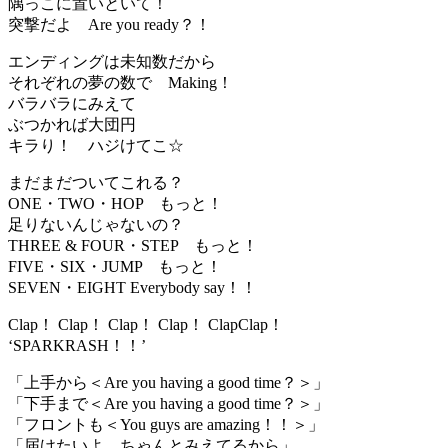
隅っこに置いといて！
突撃だよ Are you ready？！
エンディングは未知数だから
それぞれの夢の数で Making！
バラバラにみえて
ぶつかれば大団円
キラり！ ハジけてこ☆
まだまだついてこれる？
ONE・TWO・HOP もっと！
足りないんじゃないの？
THREE & FOUR・STEP もっと！
FIVE・SIX・JUMP もっと！
SEVEN・EIGHT Everybody say！！
Clap！ Clap！ Clap！ Clap！ ClapClap！
‘SPARKRASH！！’
「上手から＜Are you having a good time？＞」
「下手まで＜Are you having a good time？＞」
「フロントも＜You guys are amazing！！＞」
「届けたいよ ちゃんとみえてるから」