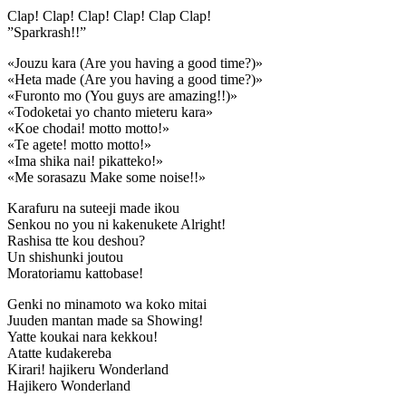
Clap! Clap! Clap! Clap! Clap Clap!
”Sparkrash!!”
«Jouzu kara (Are you having a good time?)»
«Heta made (Are you having a good time?)»
«Furonto mo (You guys are amazing!!)»
«Todoketai yo chanto mieteru kara»
«Koe chodai! motto motto!»
«Te agete! motto motto!»
«Ima shika nai! pikatteko!»
«Me sorasazu Make some noise!!»
Karafuru na suteeji made ikou
Senkou no you ni kakenukete Alright!
Rashisa tte kou deshou?
Un shishunki joutou
Moratoriamu kattobase!
Genki no minamoto wa koko mitai
Juuden mantan made sa Showing!
Yatte koukai nara kekkou!
Atatte kudakereba
Kirari! hajikeru Wonderland
Hajikero Wonderland