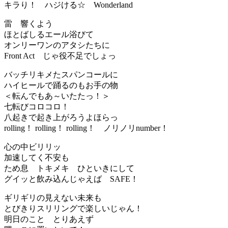
キラり！ ハジける☆ Wonderland
雷 響くよう
ほとばしるエール浴びて
オンリーワンのアタシたちに
Front Act じゃ役不足でしょっ
バッチリキメたスパンコールに
ハイヒールで踊るのもお手の物
＜転んでもあ～いたたっ！＞
七転びコロコロ！
八起きで起き上がろうよほらっ
rolling！ rolling！ rolling！ ノリノリnumber！
心の中ビリリッ
加速してく不安も
ため息 トキメキ ひといきにして
グイッと飲み込んじゃえば SAFE！
ギリギリの見えない未来も
とびきりスリリングで楽しいじゃん！
明日のこと とりあえず