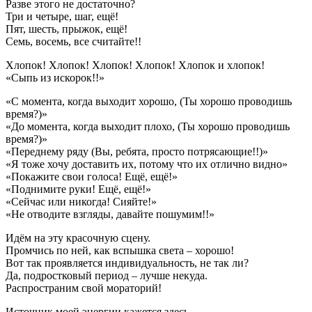
Разве этого не достаточно?
Три и четыре, шаг, ещё!
Пят, шесть, прыжок, ещё!
Семь, восемь, все считайте!!
Хлопок! Хлопок! Хлопок! Хлопок! Хлопок и хлопок!
«Сыпь из искорок!!»
«С момента, когда выходит хорошо, (Ты хорошо проводишь
время?)»
«До момента, когда выходит плохо, (Ты хорошо проводишь
время?)»
«Переднему ряду (Вы, ребята, просто потрясающие!!)»
«Я тоже хочу доставить их, потому что их отлично видно»
«Покажите свои голоса! Ещё, ещё!»
«Поднимите руки! Ещё, ещё!»
«Сейчас или никогда! Сияйте!»
«Не отводите взгляды, давайте пошумим!!»
Идём на эту красочную сцену.
Промчись по ней, как вспышка света – хорошо!
Вот так проявляется индивидуальность, не так ли?
Да, подростковый период – лучше некуда.
Распространим свой мораторий!
Источник моей энергии кажется здесь.