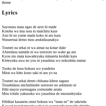
theme
Lyrics
Sayonara mata egao de aeru hi made
Kotoba wa ima sora to maichiru kaze
Ano hi no yume mada koko ni aru kara
Wasurenai demo mou arukidasanakya
Toumei na sekai ni wa aimai na kotae dake
Afuredasu namida ni wa sorezore no wake ga aru
Kyou mo mata kawatteyuku minareta keshiki kara
Kieteyuku awa no you ni yasashisa wo nokoshita mama
Tooku de hora bokura wo yondeiru
Mirai wa kitto kono saki ni aru yo na
Toumei na sekai demo chiisana kibou sagasu
Terashidasu michishirube sorezore no ashimoto ni
Hibi mayoi yurenagara yorisoiatte aruita
Mou ichido yakusoku wo yasashisa de musundeyuku
Hibikiai kasaneta omoi bokura wa “mata ne” tte sakenda
Kawari tsuzuketeyuku sekai ni osorenaide tsunaide shinjite