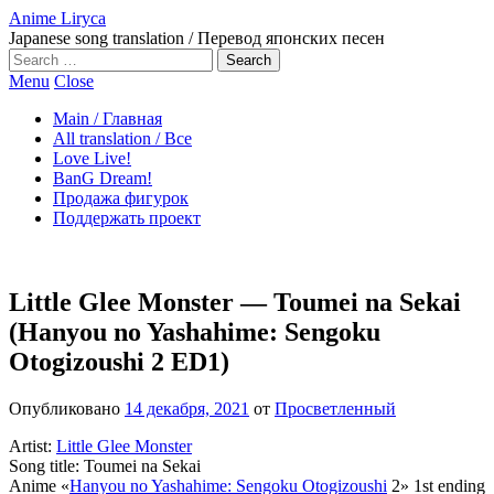
Anime Liryca
Japanese song translation / Перевод японских песен
Search
on:
Menu
Close
Main / Главная
All translation / Все
Love Live!
BanG Dream!
Продажа фигурок
Поддержать проект
Little Glee Monster — Toumei na Sekai
(Hanyou no Yashahime: Sengoku
Otogizoushi 2 ED1)
Опубликовано
14 декабря, 2021
от
Просветленный
Artist:
Little Glee Monster
Song title: Toumei na Sekai
Anime «
Hanyou no Yashahime: Sengoku Otogizoushi
2» 1st ending