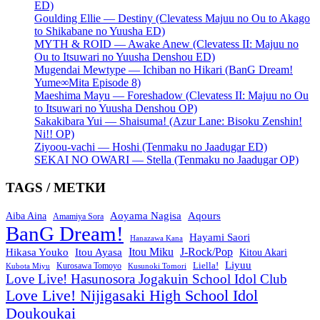
ED)
Goulding Ellie — Destiny (Clevatess Majuu no Ou to Akago
to Shikabane no Yuusha ED)
MYTH & ROID — Awake Anew (Clevatess II: Majuu no
Ou to Itsuwari no Yuusha Denshou ED)
Mugendai Mewtype — Ichiban no Hikari (BanG Dream!
Yume∞Mita Episode 8)
Maeshima Mayu — Foreshadow (Clevatess II: Majuu no Ou
to Itsuwari no Yuusha Denshou OP)
Sakakibara Yui — Shaisuma! (Azur Lane: Bisoku Zenshin!
Ni!! OP)
Ziyoou-vachi — Hoshi (Tenmaku no Jaadugar ED)
SEKAI NO OWARI — Stella (Tenmaku no Jaadugar OP)
TAGS / МЕТКИ
Aoyama Nagisa
Aqours
Aiba Aina
Amamiya Sora
BanG Dream!
Hayami Saori
Hanazawa Kana
Itou Miku
J-Rock/Pop
Hikasa Youko
Itou Ayasa
Kitou Akari
Liyuu
Liella!
Kurosawa Tomoyo
Kubota Miyu
Kusunoki Tomori
Love Live! Hasunosora Jogakuin School Idol Club
Love Live! Nijigasaki High School Idol
Doukoukai