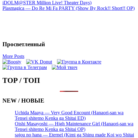
iDOLM@STER Million Live! Theater Days)
навигация
Plasmagica — Do Re Mi Fa PARTY (Show By Rock!! Short!! OP)
Просветленный
More Posts
TOP / ТОП
NEW / НОВЫЕ
Uchida Maaya — Very Good Encount (Hanaori-san wa
Tensei shitemo Kenka ga Shitai ED)
Oishi Masayoshi — High Maintenance Girl (Hanaori-san wa
Tensei shitemo Kenka ga Shitai OP)
sajou no hana — Eternel (Kimi ga Shinu made Koi wo Shitai