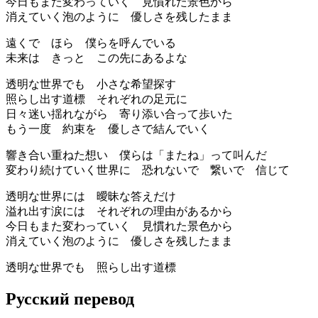
今日もまた変わっていく 見慣れた景色から
消えていく泡のように 優しさを残したまま
遠くで ほら 僕らを呼んでいる
未来は きっと この先にあるよな
透明な世界でも 小さな希望探す
照らし出す道標 それぞれの足元に
日々迷い揺れながら 寄り添い合って歩いた
もう一度 約束を 優しさで結んでいく
響き合い重ねた想い 僕らは「またね」って叫んだ
変わり続けていく世界に 恐れないで 繋いで 信じて
透明な世界には 曖昧な答えだけ
溢れ出す涙には それぞれの理由があるから
今日もまた変わっていく 見慣れた景色から
消えていく泡のように 優しさを残したまま
透明な世界でも 照らし出す道標
Русский перевод