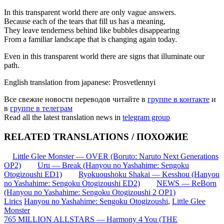
In this transparent world there are only vague answers.
Because each of the tears that fill us has a meaning,
They leave tenderness behind like bubbles disappearing
From a familiar landscape that is changing again today.
Even in this transparent world there are signs that illuminate our
path.
English translation from japanese: Prosvetlennyi
Все свежие новости переводов читайте в
группе в контакте
и
в
группе в телеграм
Read all the latest translation news in
telegram group
RELATED TRANSLATIONS / ПОХОЖИЕ
Little Glee Monster — OVER (Boruto: Naruto Next Generations
OP2)
Uru — Break (Hanyou no Yashahime: Sengoku
Otogizoushi ED1)
Ryokuoushoku Shakai — Kesshou (Hanyou
no Yashahime: Sengoku Otogizoushi ED2)
NEWS — ReBorn
(Hanyou no Yashahime: Sengoku Otogizoushi 2 OP1)
Lirics
Hanyou no Yashahime: Sengoku Otogizoushi
,
Little Glee
Monster
Запись
765 MILLION ALLSTARS — Harmony 4 You (THE