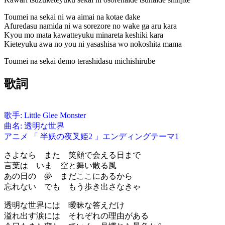
Toumei na sekai ni wa aimai na kotae dake
Afuredasu namida ni wa sorezore no wake ga aru kara
Kyou mo mata kawatteyuku minareta keshiki kara
Kieteyuku awa no you ni yasashisa wo nokoshita mama
Toumei na sekai demo terashidasu michishirube
歌詞
歌手: Little Glee Monster
曲名: 透明な世界
アニメ 「 半妖の夜叉姫2 」エンディングテーマ1
さよなら また 笑顔で会える日まで
言葉は いま 空と舞い散る風
あの日の 夢 まだここにあるから
忘れない でも もう歩き出さなきゃ
透明な世界には 曖昧な答えだけ
溢れ出す涙には それぞれの理由がある