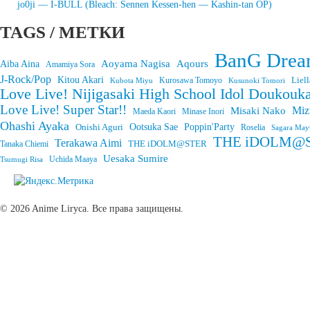
jo0ji — I-BULL (Bleach: Sennen Kessen-hen — Kashin-tan OP)
TAGS / МЕТКИ
BanG Drea
Aoyama Nagisa
Aqours
Aiba Aina
Amamiya Sora
J-Rock/Pop
Kitou Akari
Liell
Kurosawa Tomoyo
Kubota Miyu
Kusunoki Tomori
Love Live! Nijigasaki High School Idol Doukouka
Love Live! Super Star!!
Miz
Misaki Nako
Maeda Kaori
Minase Inori
Ohashi Ayaka
Onishi Aguri
Ootsuka Sae
Poppin'Party
Roselia
Sagara May
THE iDOLM@STE
Terakawa Aimi
THE iDOLM@STER
Tanaka Chiemi
Uesaka Sumire
Tsumugi Risa
Uchida Maaya
© 2026 Anime Liryca. Все права защищены.