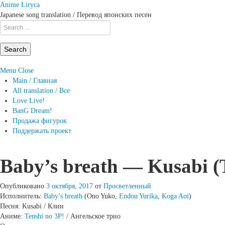
Anime Liryca
Japanese song translation / Перевод японских песен
Search
on:
Menu
Close
Main / Главная
All translation / Все
Love Live!
BanG Dream!
Продажа фигурок
Поддержать проект
Baby’s breath — Kusabi (
Опубликовано
3 октября, 2017
от
Просветленный
Исполнитель:
Baby’s breath
(Ono Yuko,
Endou Yurika
,
Koga Aoi
)
Песня: Kusabi / Клин
Аниме:
Tenshi no 3P!
/ Ангельское трио