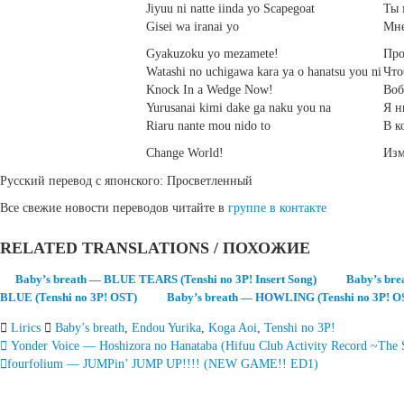
Jiyuu ni natte iinda yo Scapegoat
Ты 
Gisei wa iranai yo
Мне
Gyakuzoku yo mezamete!
Про
Watashi no uchigawa kara ya o hanatsu you ni
Что
Knock In a Wedge Now!
Воб
Yurusanai kimi dake ga naku you na
Я н
Riaru nante mou nido to
В к
Change World!
Изм
Русский перевод с японского: Просветленный
Все свежие новости переводов читайте в
группе в контакте
RELATED TRANSLATIONS / ПОХОЖИЕ
Baby’s breath — BLUE TEARS (Tenshi no 3P! Insert Song)
Baby’s brea
BLUE (Tenshi no 3P! OST)
Baby’s breath — HOWLING (Tenshi no 3P! O
Lirics
Baby’s breath
,
Endou Yurika
,
Koga Aoi
,
Tenshi no 3P!
Запись
Yonder Voice — Hoshizora no Hanataba (Hifuu Club Activity Record ~The S
fourfolium — JUMPin’ JUMP UP!!!! (NEW GAME!! ED1)
навигация