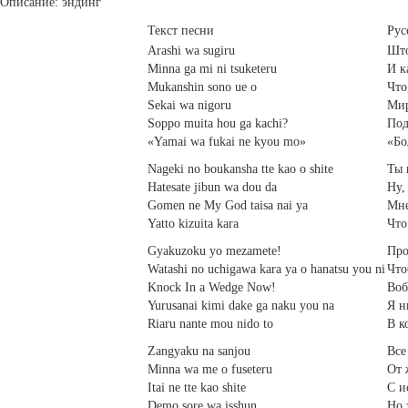
Описание: эндинг
Текст песни
Рус
Arashi wa sugiru
Што
Minna ga mi ni tsuketeru
И к
Mukanshin sono ue o
Что
Sekai wa nigoru
Мир
Soppo muita hou ga kachi?
Под
«Yamai wa fukai ne kyou mo»
«Бо
Nageki no boukansha tte kao o shite
Ты 
Hatesate jibun wa dou da
Ну,
Gomen ne My God taisa nai ya
Мне
Yatto kizuita kara
Что
Gyakuzoku yo mezamete!
Про
Watashi no uchigawa kara ya o hanatsu you ni
Что
Knock In a Wedge Now!
Воб
Yurusanai kimi dake ga naku you na
Я н
Riaru nante mou nido to
В к
Zangyaku na sanjou
Все
Minna wa me o fuseteru
От 
Itai ne tte kao shite
С и
Demo sore wa isshun
Но 