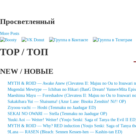
Просветленный
More Posts
TOP / ТОП
NEW / НОВЫЕ
MYTH & ROID — Awake Anew (Clevatess II: Majuu no Ou to Itsuwari 
Mugendai Mewtype — Ichiban no Hikari (BanG Dream! Yume∞Mita Epis
Maeshima Mayu — Foreshadow (Clevatess II: Majuu no Ou to Itsuwari n
Sakakibara Yui — Shaisuma! (Azur Lane: Bisoku Zenshin! Ni!! OP)
Ziyoou-vachi — Hoshi (Tenmaku no Jaadugar ED)
SEKAI NO OWARI — Stella (Tenmaku no Jaadugar OP)
Yuuki Aoi — Weiter! Weiter! (Youjo Senki: Saga of Tanya the Evil II ED
MYTH & ROID — Why? RED induction (Youjo Senki: Saga of Tanya the
9Lana — RASEN (Bleach: Sennen Kessen-hen — Kashin-tan ED)