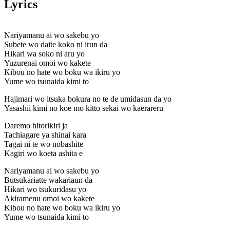
Lyrics
Nariyamanu ai wo sakebu yo
Subete wo daite koko ni irun da
Hikari wa soko ni aru yo
Yuzurenai omoi wo kakete
Kibou no hate wo boku wa ikiru yo
Yume wo tsunaida kimi to
Hajimari wo itsuka bokura no te de umidasun da yo
Yasashii kimi no koe mo kitto sekai wo kaerareru
Daremo hitorikiri ja
Tachiagare ya shinai kara
Tagai ni te wo nobashite
Kagiri wo koeta ashita e
Nariyamanu ai wo sakebu yo
Butsukariatte wakariaun da
Hikari wo tsukuridasu yo
Akiramenu omoi wo kakete
Kibou no hate wo boku wa ikiru yo
Yume wo tsunaida kimi to