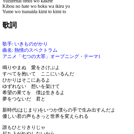
Yuzurenai omoi wo kakete
Kibou no hate wo boku wa ikiru yo
Yume wo tsunaida kimi to kimi to
歌詞
歌手: いきものがかり
曲名: 熱情のスペクトラム
アニメ「七つの大罪」オープニング・テーマ1
鳴りやまぬ 愛をさけぶよ
すべてを抱いて ここにいるんだ
ひかりはそこにあるよ
ゆずれない 想いを架けて
希望の果てを 僕は生きるよ
夢をつないだ 君と
新時代(はじまり)をいつか僕らの手で生み出すんだよ
優しい君の声もきっと世界を変えられる
誰もひとりきりじゃ
起ち上がれやしないから