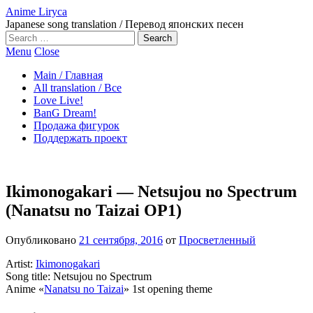
Anime Liryca
Japanese song translation / Перевод японских песен
Search
on:
Menu
Close
Main / Главная
All translation / Все
Love Live!
BanG Dream!
Продажа фигурок
Поддержать проект
Ikimonogakari — Netsujou no Spectrum
(Nanatsu no Taizai OP1)
Опубликовано
21 сентября, 2016
от
Просветленный
Artist:
Ikimonogakari
Song title: Netsujou no Spectrum
Anime «
Nanatsu no Taizai
» 1st opening theme