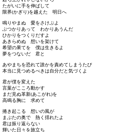
たがいに手を伸ばして
限界(かぎり)を越えた 明日へ
鳴りやまぬ 愛をさけぶよ
ぶつかりあって わかりあうんだ
ひかりをつくりだすよ
あきらめぬ 想いを架けて
希望の果てを 僕は生きるよ
夢をつないだ 君と
あやまちを恐れて誰かを責めてしまうたび
本当に見つめるべきは自分だと気づくよ
君が僕を変えた
言葉がこころ動かす
まだ見ぬ革新(あこがれ)を
高鳴る胸に 求めて
捲き起こる 想いの風が
まぶたの奥で 熱く揺れたよ
君は振り返らない
輝いた日々を旅立ち