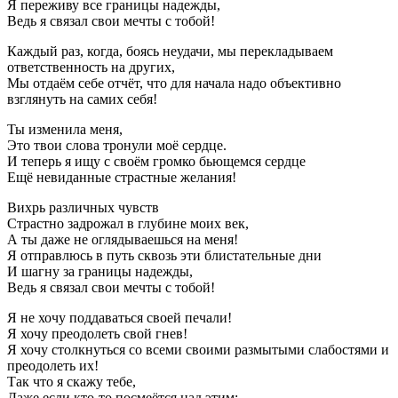
Я переживу все границы надежды,
Ведь я связал свои мечты с тобой!
Каждый раз, когда, боясь неудачи, мы перекладываем
ответственность на других,
Мы отдаём себе отчёт, что для начала надо объективно
взглянуть на самих себя!
Ты изменила меня,
Это твои слова тронули моё сердце.
И теперь я ищу с своём громко бьющемся сердце
Ещё невиданные страстные желания!
Вихрь различных чувств
Страстно задрожал в глубине моих век,
А ты даже не оглядываешься на меня!
Я отправлюсь в путь сквозь эти блистательные дни
И шагну за границы надежды,
Ведь я связал свои мечты с тобой!
Я не хочу поддаваться своей печали!
Я хочу преодолеть свой гнев!
Я хочу столкнуться со всеми своими размытыми слабостями и
преодолеть их!
Так что я скажу тебе,
Даже если кто-то посмеётся над этим: