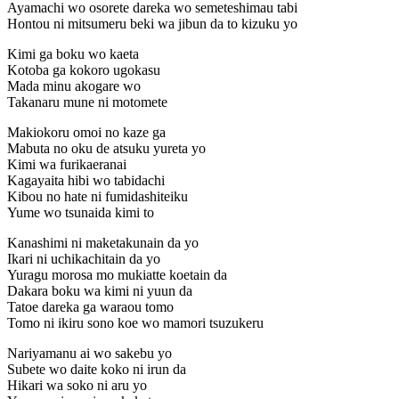
Ayamachi wo osorete dareka wo semeteshimau tabi
Hontou ni mitsumeru beki wa jibun da to kizuku yo
Kimi ga boku wo kaeta
Kotoba ga kokoro ugokasu
Mada minu akogare wo
Takanaru mune ni motomete
Makiokoru omoi no kaze ga
Mabuta no oku de atsuku yureta yo
Kimi wa furikaeranai
Kagayaita hibi wo tabidachi
Kibou no hate ni fumidashiteiku
Yume wo tsunaida kimi to
Kanashimi ni maketakunain da yo
Ikari ni uchikachitain da yo
Yuragu morosa mo mukiatte koetain da
Dakara boku wa kimi ni yuun da
Tatoe dareka ga waraou tomo
Tomo ni ikiru sono koe wo mamori tsuzukeru
Nariyamanu ai wo sakebu yo
Subete wo daite koko ni irun da
Hikari wa soko ni aru yo