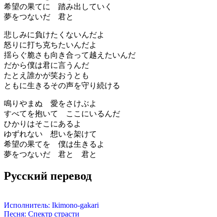
希望の果てに 踏み出していく
夢をつないだ 君と
悲しみに負けたくないんだよ
怒りに打ち克ちたいんだよ
揺らぐ脆さも向き合って越えたいんだ
だから僕は君に言うんだ
たとえ誰かが笑おうとも
ともに生きるその声を守り続ける
鳴りやまぬ 愛をさけぶよ
すべてを抱いて ここにいるんだ
ひかりはそこにあるよ
ゆずれない 想いを架けて
希望の果てを 僕は生きるよ
夢をつないだ 君と 君と
Русский перевод
Исполнитель: Ikimono-gakari
Песня: Спектр страсти