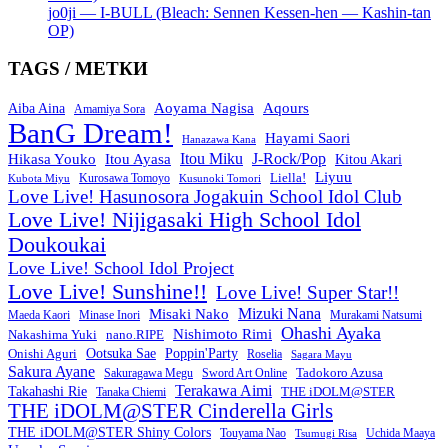
jo0ji — I-BULL (Bleach: Sennen Kessen-hen — Kashin-tan
OP)
TAGS / МЕТКИ
Aoyama Nagisa
Aqours
Aiba Aina
Amamiya Sora
BanG Dream!
Hayami Saori
Hanazawa Kana
Itou Miku
J-Rock/Pop
Hikasa Youko
Itou Ayasa
Kitou Akari
Liyuu
Liella!
Kurosawa Tomoyo
Kubota Miyu
Kusunoki Tomori
Love Live! Hasunosora Jogakuin School Idol Club
Love Live! Nijigasaki High School Idol
Doukoukai
Love Live! School Idol Project
Love Live! Sunshine!!
Love Live! Super Star!!
Mizuki Nana
Misaki Nako
Maeda Kaori
Minase Inori
Murakami Natsumi
Ohashi Ayaka
Nishimoto Rimi
Nakashima Yuki
nano.RIPE
Onishi Aguri
Ootsuka Sae
Poppin'Party
Roselia
Sagara Mayu
Sakura Ayane
Sword Art Online
Tadokoro Azusa
Sakuragawa Megu
Terakawa Aimi
Takahashi Rie
THE iDOLM@STER
Tanaka Chiemi
THE iDOLM@STER Cinderella Girls
THE iDOLM@STER Shiny Colors
Touyama Nao
Tsumugi Risa
Uchida Maaya