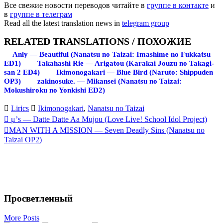
Все свежие новости переводов читайте в
группе в контакте
и
в
группе в телеграм
Read all the latest translation news in
telegram group
RELATED TRANSLATIONS / ПОХОЖИЕ
Anly — Beautiful (Nanatsu no Taizai: Imashime no Fukkatsu
ED1)
Takahashi Rie — Arigatou (Karakai Jouzu no Takagi-
san 2 ED4)
Ikimonogakari — Blue Bird (Naruto: Shippuden
OP3)
zakinosuke. — Mikansei (Nanatsu no Taizai:
Mokushiroku no Yonkishi ED2)
Lirics
Ikimonogakari
,
Nanatsu no Taizai
Запись
μ’s — Datte Datte Aa Mujou (Love Live! School Idol Project)
MAN WITH A MISSION — Seven Deadly Sins (Nanatsu no
навигация
Taizai OP2)
Просветленный
More Posts