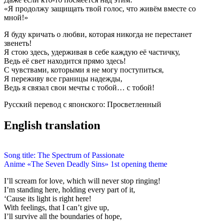
«Я продолжу защищать твой голос, что живём вместе со
мной!»
Я буду кричать о любви, которая никогда не перестанет
звенеть!
Я стою здесь, удерживая в себе каждую её частичку,
Ведь её свет находится прямо здесь!
С чувствами, которыми я не могу поступиться,
Я переживу все границы надежды,
Ведь я связал свои мечты с тобой… с тобой!
Русский перевод с японского: Просветленный
English translation
Song title: The Spectrum of Passionate
Anime «The Seven Deadly Sins» 1st opening theme
I’ll scream for love, which will never stop ringing!
I’m standing here, holding every part of it,
‘Cause its light is right here!
With feelings, that I can’t give up,
I’ll survive all the boundaries of hope,