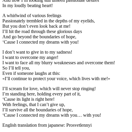
And now I’m looking still unseen passionate desires
In my loudly beating heart!
A whirlwind of various feelings
Passionately trembled in the depths of my eyelids,
But you don’t even look back at me!
I’ll hit the road through these glorious days
And go beyond the boundaries of hope,
‘Cause I connected my dreams with you!
I don’t want to give in to my sadness!
I want to overcome my anger!
I want to face all my blurry weaknesses and overcome them!
So I’ll tell you,
Even if someone laughs at this:
«I’ll continue to protect your voice, which lives with me!»
I’ll scream for love, which will never stop ringing!
I’m standing here, holding every part of it,
‘Cause its light is right here!
With feelings, that I can’t give up,
I’ll survive all the boundaries of hope,
‘Cause I connected my dreams with you… with you!
English translation from japanese: Prosvetlennyi