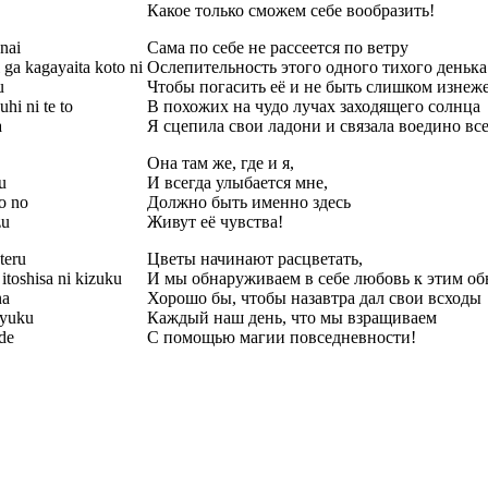
Какое только сможем себе вообразить!
nai
Сама по себе не рассеется по ветру
 ga kagayaita koto ni
Ослепительность этого одного тихого денька
u
Чтобы погасить её и не быть слишком изнеж
hi ni te to
В похожих на чудо лучах заходящего солнца
a
Я сцепила свои ладони и связала воедино все
Она там же, где и я,
u
И всегда улыбается мне,
o no
Должно быть именно здесь
zu
Живут её чувства!
teru
Цветы начинают расцветать,
itoshisa ni kizuku
И мы обнаруживаем в себе любовь к этим о
na
Хорошо бы, чтобы назавтра дал свои всходы
 yuku
Каждый наш день, что мы взращиваем
de
С помощью магии повседневности!