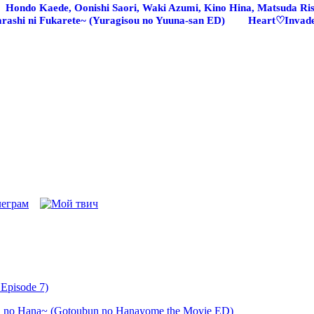
Hondo Kaede, Oonishi Saori, Waki Azumi, Kino Hina, Matsuda Ris
rashi ni Fukarete~ (Yuragisou no Yuuna-san ED)
Heart♡Invade
Episode 7)
u no Hana~ (Gotoubun no Hanayome the Movie ED)