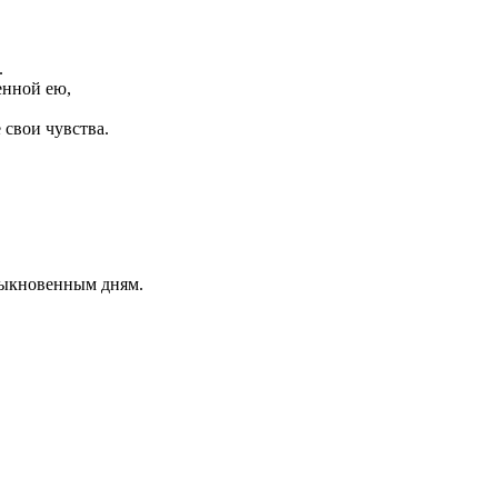
.
енной ею,
 свои чувства.
быкновенным дням.