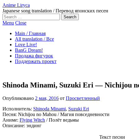
Anime Liryca
Japanese song translation / Перевод японских песен
Search
on:
Menu
Close
Main / Главная
All translation / Все
Love Live!
BanG Dream!
Продажа фигурок
Поддержать проект
Shinoda Minami, Suzuki Eri — Nichijou 
Опубликовано
2 мая, 2016
от
Просветленный
Исполнитель:
Shinoda Minami
,
Suzuki Eri
Песня: Nichijou no Mahou / Магия повседневности
Аниме:
Flying Witch
/ Полёт ведьмы
Описание: эндинг
Текст песни