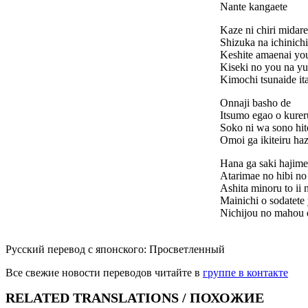
Nante kangaete
Kaze ni chiri midare
Shizuka na ichinichi
Keshite amaenai yo
Kiseki no you na yuu
Kimochi tsunaide it
Onnaji basho de
Itsumo egao o kurer
Soko ni wa sono hit
Omoi ga ikiteiru ha
Hana ga saki hajime
Atarimae no hibi no 
Ashita minoru to ii 
Mainichi o sodatete
Nichijou no mahou 
Русский перевод с японского: Просветленный
Все свежие новости переводов читайте в
группе в контакте
RELATED TRANSLATIONS / ПОХОЖИЕ