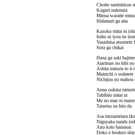
Chotto samishisou n
Kuguri nuketara
Minna waratte minna
Hidamari ga atta
Kazoku mitai ni (shi
Issho ni iyou ne (ton
Yasashisa atsumete 
Sora ga chikai
Hana ga saki hajime
Atarimae no hibi no 
Ashita minoru to ii 
Mainichi o sodatete
Nichijou no mahou 
Anna ookina nimots
Tabibito mitai ni
Me no mae ni maiori
Taisetsu na hito da
Asa mezametara (ko
Nigayaka nanda (od
Ano koto hanasou
Doko e bouken shi