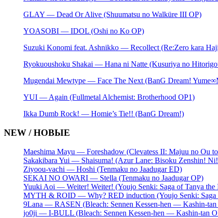
GLAY — Dead Or Alive (Shuumatsu no Walküre III OP)
YOASOBI — IDOL (Oshi no Ko OP)
Suzuki Konomi feat. Ashnikko — Recollect (Re:Zero kara Haji
Ryokuoushoku Shakai — Hana ni Natte (Kusuriya no Hitorigo
Mugendai Mewtype — Face The Next (BanG Dream! Yume∞Mi
YUI — Again (Fullmetal Alchemist: Brotherhood OP1)
Ikka Dumb Rock! — Homie’s Tie!! (BanG Dream!)
NEW / НОВЫЕ
Maeshima Mayu — Foreshadow (Clevatess II: Majuu no Ou to
Sakakibara Yui — Shaisuma! (Azur Lane: Bisoku Zenshin! Ni
Ziyoou-vachi — Hoshi (Tenmaku no Jaadugar ED)
SEKAI NO OWARI — Stella (Tenmaku no Jaadugar OP)
Yuuki Aoi — Weiter! Weiter! (Youjo Senki: Saga of Tanya the 
MYTH & ROID — Why? RED induction (Youjo Senki: Saga of
9Lana — RASEN (Bleach: Sennen Kessen-hen — Kashin-tan
jo0ji — I-BULL (Bleach: Sennen Kessen-hen — Kashin-tan O