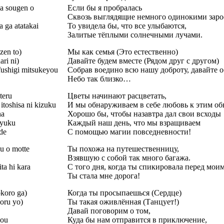
a sougen o
Если бы я пробралась
Сквозь выглядящие немного одинокими заро
 ga atatakai
То увидела бы, что все улыбаются,
Залитые тёплыми солнечными лучами.
zen to)
Мы как семья (Это естественно)
ari ni)
Давайте будем вместе (Рядом друг с другом)
fushigi mitsukeyou
Собрав воедино всю нашу доброту, давайте о
Небо так близко…
teru
Цветы начинают расцветать,
itoshisa ni kizuku
И мы обнаруживаем в себе любовь к этим о
na
Хорошо бы, чтобы назавтра дал свои всходы
 yuku
Каждый наш день, что мы взращиваем
de
С помощью магии повседневности!
u o motte
Ты похожа на путешественницу,
Взявшую с собой так много багажа.
ta hi kara
С того дня, когда ты спикировала перед моим
Ты стала мне дорога!
koro ga)
Когда ты просыпаешься (Сердце)
oru yo)
Ты такая оживлённая (Танцует!)
Давай поговорим о том,
you
Куда бы нам отправится в приключение,