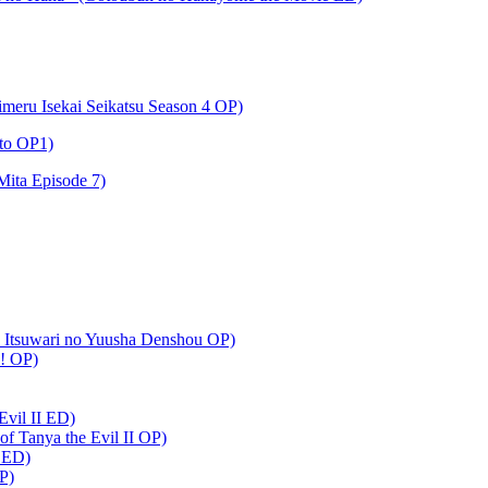
meru Isekai Seikatsu Season 4 OP)
to OP1)
ta Episode 7)
 Itsuwari no Yuusha Denshou OP)
!! OP)
Evil II ED)
 Tanya the Evil II OP)
 ED)
P)