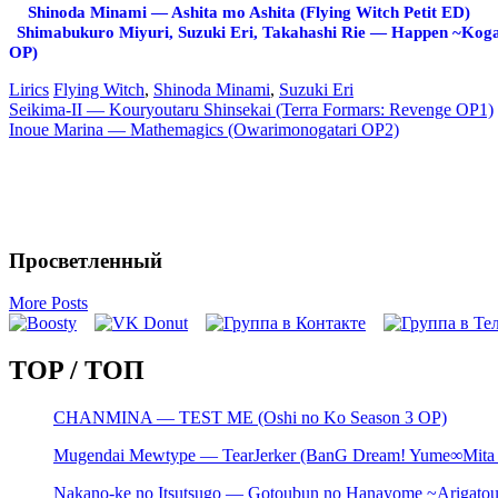
Shinoda Minami — Ashita mo Ashita (Flying Witch Petit ED)
Shimabukuro Miyuri, Suzuki Eri, Takahashi Rie — Happen ~Koga
OP)
Lirics
Flying Witch
,
Shinoda Minami
,
Suzuki Eri
Запись
Seikima-II — Kouryoutaru Shinsekai (Terra Formars: Revenge OP1)
Inoue Marina — Mathemagics (Owarimonogatari OP2)
навигация
Просветленный
More Posts
TOP / ТОП
CHANMINA — TEST ME (Oshi no Ko Season 3 OP)
Mugendai Mewtype — TearJerker (BanG Dream! Yume∞Mita 
Nakano-ke no Itsutsugo — Gotoubun no Hanayome ~Arigato