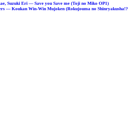
ae, Suzuki Eri — Save you Save me (Toji no Miko OP1)
rs — Koukan Win-Win Mujoken (Rokujouma no Shinryakusha!?