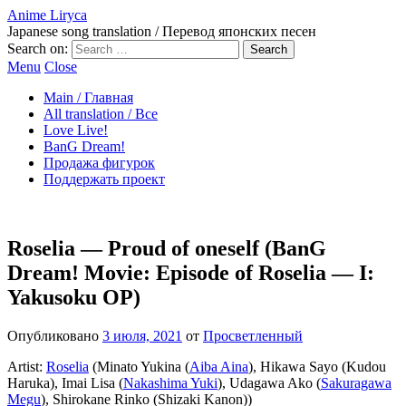
Anime Liryca
Japanese song translation / Перевод японских песен
Search on:
Menu
Close
Main / Главная
All translation / Все
Love Live!
BanG Dream!
Продажа фигурок
Поддержать проект
Roselia — Proud of oneself (BanG
Dream! Movie: Episode of Roselia — I:
Yakusoku OP)
Опубликовано
3 июля, 2021
от
Просветленный
Artist:
Roselia
(Minato Yukina (
Aiba Aina
), Hikawa Sayo (Kudou
Haruka), Imai Lisa (
Nakashima Yuki
), Udagawa Ako (
Sakuragawa
Megu
), Shirokane Rinko (Shizaki Kanon))