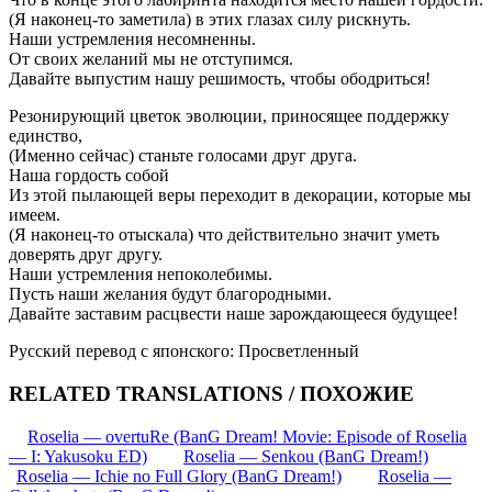
(Я наконец-то заметила) в этих глазах силу рискнуть.
Наши устремления несомненны.
От своих желаний мы не отступимся.
Давайте выпустим нашу решимость, чтобы ободриться!
Резонирующий цветок эволюции, приносящее поддержку
единство,
(Именно сейчас) станьте голосами друг друга.
Наша гордость собой
Из этой пылающей веры переходит в декорации, которые мы
имеем.
(Я наконец-то отыскала) что действительно значит уметь
доверять друг другу.
Наши устремления непоколебимы.
Пусть наши желания будут благородными.
Давайте заставим расцвести наше зарождающееся будущее!
Русский перевод с японского: Просветленный
RELATED TRANSLATIONS / ПОХОЖИЕ
Roselia — overtuRe (BanG Dream! Movie: Episode of Roselia
— I: Yakusoku ED)
Roselia — Senkou (BanG Dream!)
Roselia — Ichie no Full Glory (BanG Dream!)
Roselia —