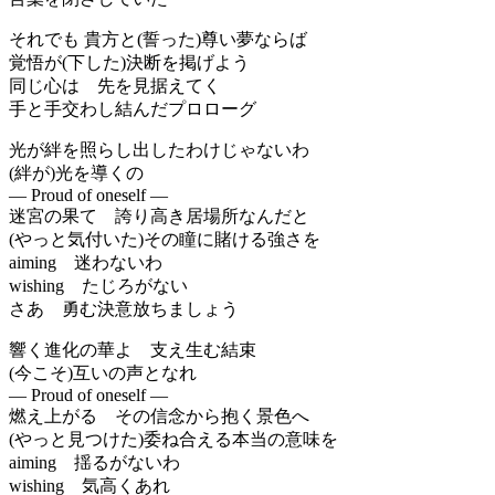
それでも 貴方と(誓った)尊い夢ならば
覚悟が(下した)決断を掲げよう
同じ心は 先を見据えてく
手と手交わし結んだプロローグ
光が絆を照らし出したわけじゃないわ
(絆が)光を導くの
— Proud of oneself —
迷宮の果て 誇り高き居場所なんだと
(やっと気付いた)その瞳に賭ける強さを
aiming 迷わないわ
wishing たじろがない
さあ 勇む決意放ちましょう
響く進化の華よ 支え生む結束
(今こそ)互いの声となれ
— Proud of oneself —
燃え上がる その信念から抱く景色へ
(やっと見つけた)委ね合える本当の意味を
aiming 揺るがないわ
wishing 気高くあれ