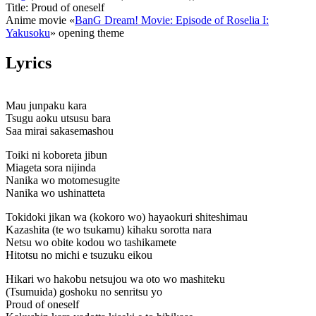
Title: Proud of oneself
Anime movie «
BanG Dream! Movie: Episode of Roselia I:
Yakusoku
» opening theme
Lyrics
Mau junpaku kara
Tsugu aoku utsusu bara
Saa mirai sakasemashou
Toiki ni koboreta jibun
Miageta sora nijinda
Nanika wo motomesugite
Nanika wo ushinatteta
Tokidoki jikan wa (kokoro wo) hayaokuri shiteshimau
Kazashita (te wo tsukamu) kihaku sorotta nara
Netsu wo obite kodou wo tashikamete
Hitotsu no michi e tsuzuku eikou
Hikari wo hakobu netsujou wa oto wo mashiteku
(Tsumuida) goshoku no senritsu yo
Proud of oneself