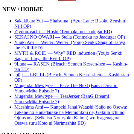
NEW / НОВЫЕ
Sakakibara Yui — Shaisuma! (Azur Lane: Bisoku Zenshin!
Ni!! OP)
Ziyoou-vachi — Hoshi (Tenmaku no Jaadugar ED)
SEKAI NO OWARI — Stella (Tenmaku no Jaadugar OP)
Yuuki Aoi — Weiter! Weiter! (Youjo Senki: Saga of Tanya
the Evil II ED)
MYTH & ROID — Why? RED induction (Youjo Senki:
Saga of Tanya the Evil II OP)
9Lana — RASEN (Bleach: Sennen Kessen-hen — Kashin-
tan ED)
jo0ji — I-BULL (Bleach: Sennen Kessen-hen — Kashin-tan
OP)
Mugendai Mewtype — Face The Next (BanG Dream!
Yume∞Mita Episode 7)
Mugendai Mewtype — TearJerker (BanG Dream!
Yume∞Mita Episode 7)
Maeshima Ami — Kanpeki Janai Watashi (Saijo no Osewa:
Takane no Hanadarake na Meimonkou de, Gakuin Ichi no
Ojousama (Seikatsu Nouryoku Kaimu) wo Kagenagara
Osewa suru Koto ni Narimashita ED)