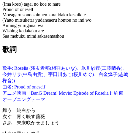
(Ima koso) tagai no koe to nare
Proud of oneself
Moeagaru sono shinnen kara idaku keshiki e
(Yatto mitsuketa) yudaneaeru hontou no imi wo
Aiming yuruganai wa
Wishing kedakaku are
Saa mebuku mirai sakasemashou
歌詞
歌手: Roselia (湊友希那(相羽あいな)、氷川紗夜(工藤晴香)、
今井リサ(中島由貴)、宇田川あこ(桜川めぐ)、白金燐子(志崎
樺音))
曲名: Proud of oneself
アニメ映画「BanG Dream! Movie: Episode of Roselia I: 約束」
オープニングテーマ
舞う 純白から
次ぐ 青く映す薔薇
さあ 未来咲かせましょう