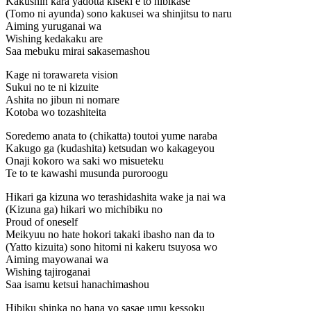
Kakushin kara yadotta kiseki e to hibikase
(Tomo ni ayunda) sono kakusei wa shinjitsu to naru
Aiming yuruganai wa
Wishing kedakaku are
Saa mebuku mirai sakasemashou
Kage ni torawareta vision
Sukui no te ni kizuite
Ashita no jibun ni nomare
Kotoba wo tozashiteita
Soredemo anata to (chikatta) toutoi yume naraba
Kakugo ga (kudashita) ketsudan wo kakageyou
Onaji kokoro wa saki wo misueteku
Te to te kawashi musunda puroroogu
Hikari ga kizuna wo terashidashita wake ja nai wa
(Kizuna ga) hikari wo michibiku no
Proud of oneself
Meikyuu no hate hokori takaki ibasho nan da to
(Yatto kizuita) sono hitomi ni kakeru tsuyosa wo
Aiming mayowanai wa
Wishing tajiroganai
Saa isamu ketsui hanachimashou
Hibiku shinka no hana yo sasae umu kessoku