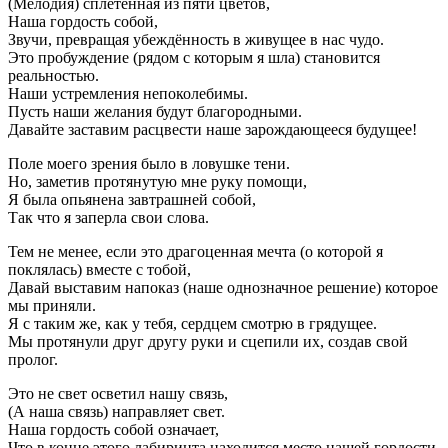
(Мелодия) сплетённая из пяти цветов,
Наша гордость собой,
Звучи, превращая убеждённость в живущее в нас чудо.
Это пробуждение (рядом с которым я шла) становится
реальностью.
Наши устремления непоколебимы.
Пусть наши желания будут благородными.
Давайте заставим расцвести наше зарождающееся будущее!
Поле моего зрения было в ловушке тени.
Но, заметив протянутую мне руку помощи,
Я была опьянена завтрашней собой,
Так что я заперла свои слова.
Тем не менее, если это драгоценная мечта (о которой я
поклялась) вместе с тобой,
Давай выставим напоказ (наше однозначное решение) которое
мы приняли.
Я с таким же, как у тебя, сердцем смотрю в грядущее.
Мы протянули друг другу руки и сцепили их, создав свой
пролог.
Это не свет осветил нашу связь,
(А наша связь) направляет свет.
Наша гордость собой означает,
Что в конце этого лабиринта находится место нашей гордости.