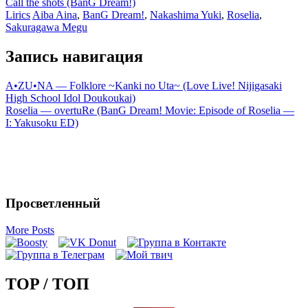
Call the shots (BanG Dream!)
Lirics
Aiba Aina
,
BanG Dream!
,
Nakashima Yuki
,
Roselia
,
Sakuragawa Megu
Запись навигация
A•ZU•NA — Folklore ~Kanki no Uta~ (Love Live! Nijigasaki
High School Idol Doukoukai)
Roselia — overtuRe (BanG Dream! Movie: Episode of Roselia —
I: Yakusoku ED)
Просветленный
More Posts
TOP / ТОП