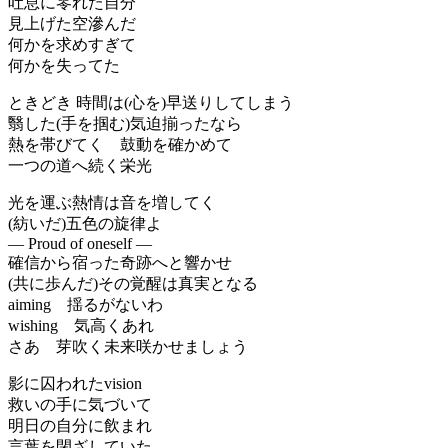
吐息に零れた自分
見上げた空滲んだ
何かを求めすぎて
何かを失ってた
ときどき 時間は(心を)早送りしてしまう
翳した(手を掴む)気迫揃ったなら
熱を帯びてく 鼓動を確かめて
一つの道へ続く栄光
光を運ぶ熱情は音を増してく
(紡いだ)五色の旋律よ
— Proud of oneself —
確信から宿った奇跡へと響かせ
(共に歩んだ)その覚醒は真実となる
aiming 揺るがないわ
wishing 気高くあれ
さあ 芽吹く未来咲かせましょう
影に囚われたvision
救いの手に気づいて
明日の自分に飲まれ
言葉を閉ざしていた