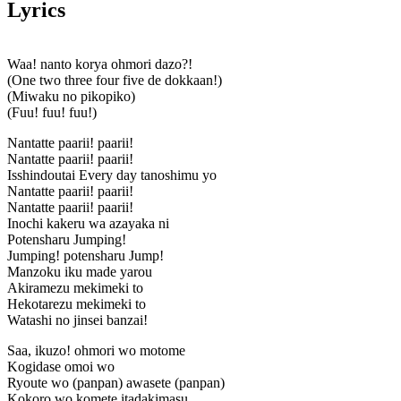
Lyrics
Waa! nanto korya ohmori dazo?!
(One two three four five de dokkaan!)
(Miwaku no pikopiko)
(Fuu! fuu! fuu!)
Nantatte paarii! paarii!
Nantatte paarii! paarii!
Isshindoutai Every day tanoshimu yo
Nantatte paarii! paarii!
Nantatte paarii! paarii!
Inochi kakeru wa azayaka ni
Potensharu Jumping!
Jumping! potensharu Jump!
Manzoku iku made yarou
Akiramezu mekimeki to
Hekotarezu mekimeki to
Watashi no jinsei banzai!
Saa, ikuzo! ohmori wo motome
Kogidase omoi wo
Ryoute wo (panpan) awasete (panpan)
Kokoro wo komete itadakimasu