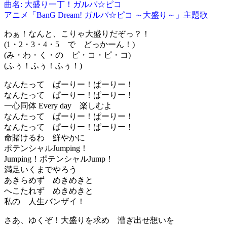
曲名: 大盛り一丁！ガルパ☆ピコ
アニメ「BanG Dream! ガルパ☆ピコ ～大盛り～」主題歌
わぁ！なんと、こりゃ大盛りだぞっ？！
(1・2・3・4・5 で どっかーん！)
(み・わ・く・の ピ・コ・ピ・コ)
(ふぅ！ふぅ！ふぅ！)
なんたって ぱーりー！ぱーりー！
なんたって ぱーりー！ぱーりー！
一心同体 Every day 楽しむよ
なんたって ぱーりー！ぱーりー！
なんたって ぱーりー！ぱーりー！
命賭けるわ 鮮やかに
ポテンシャルJumping！
Jumping！ポテンシャルJump！
満足いくまでやろう
あきらめず めきめきと
へこたれず めきめきと
私の 人生バンザイ！
さあ、ゆくぞ！大盛りを求め 漕ぎ出せ想いを