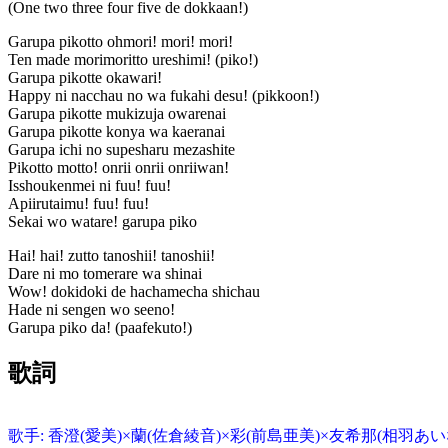
(One two three four five de dokkaan!)
Garupa pikotto ohmori! mori! mori!
Ten made morimoritto ureshimi! (piko!)
Garupa pikotte okawari!
Happy ni nacchau no wa fukahi desu! (pikkoon!)
Garupa pikotte mukizuja owarenai
Garupa pikotte konya wa kaeranai
Garupa ichi no supesharu mezashite
Pikotto motto! onrii onrii onriiwan!
Isshoukenmei ni fuu! fuu!
Apiirutaimu! fuu! fuu!
Sekai wo watare! garupa piko
Hai! hai! zutto tanoshii! tanoshii!
Dare ni mo tomerare wa shinai
Wow! dokidoki de hachamecha shichau
Hade ni sengen wo seeno!
Garupa piko da! (paafekuto!)
歌詞
歌手: 香澄(愛美)×蘭(佐倉綾音)×彩(前島亜美)×友希那(相羽あい