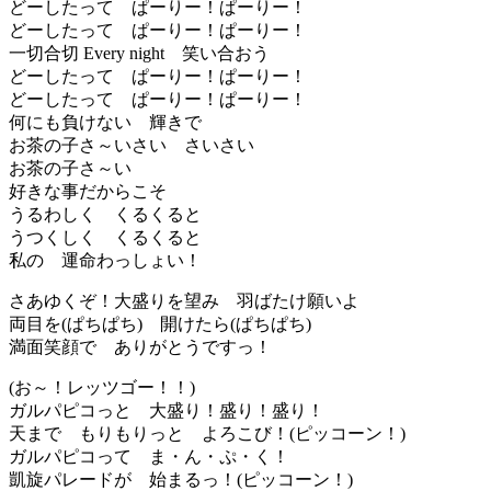
どーしたって ぱーりー！ぱーりー！
どーしたって ぱーりー！ぱーりー！
一切合切 Every night 笑い合おう
どーしたって ぱーりー！ぱーりー！
どーしたって ぱーりー！ぱーりー！
何にも負けない 輝きで
お茶の子さ～いさい さいさい
お茶の子さ～い
好きな事だからこそ
うるわしく くるくると
うつくしく くるくると
私の 運命わっしょい！
さあゆくぞ！大盛りを望み 羽ばたけ願いよ
両目を(ぱちぱち) 開けたら(ぱちぱち)
満面笑顔で ありがとうですっ！
(お～！レッツゴー！！)
ガルパピコっと 大盛り！盛り！盛り！
天まで もりもりっと よろこび！(ピッコーン！)
ガルパピコって ま・ん・ぷ・く！
凱旋パレードが 始まるっ！(ピッコーン！)