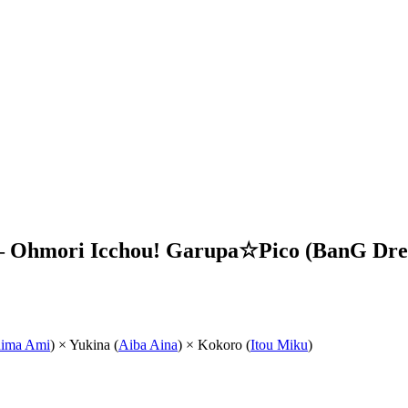
o — Ohmori Icchou! Garupa☆Pico (BanG
ima Ami
) × Yukina (
Aiba Aina
) × Kokoro (
Itou Miku
)