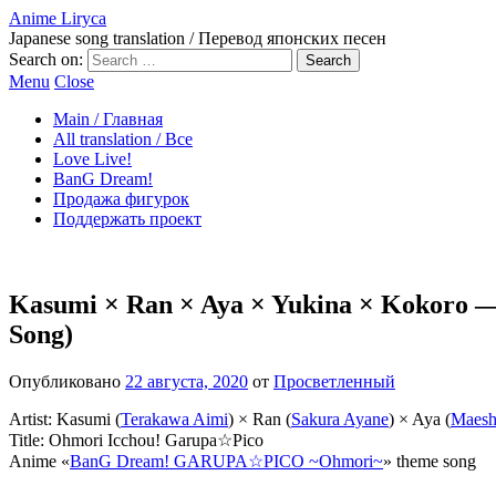
Anime Liryca
Japanese song translation / Перевод японских песен
Search on:
Menu
Close
Main / Главная
All translation / Все
Love Live!
BanG Dream!
Продажа фигурок
Поддержать проект
Kasumi × Ran × Aya × Yukina × Kokor
Song)
Опубликовано
22 августа, 2020
от
Просветленный
Artist: Kasumi (
Terakawa Aimi
) × Ran (
Sakura Ayane
) × Aya (
Maesh
Title: Ohmori Icchou! Garupa☆Pico
Anime «
BanG Dream! GARUPA☆PICO ~Ohmori~
» theme song