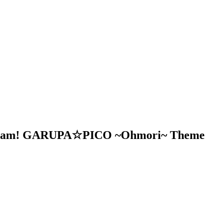
 Dream! GARUPA☆PICO ~Ohmori~ Theme