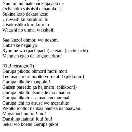
Nani ni mo makenai kagayaki de
Ochanoko saisaisai ochanoko sai
Sukina koto dakara koso
Uruwashiku kurukuru to
Utsukushiku kurukuru to
Watashi no unmei wasshoii!
Saa ikuzo! ohmori wo nozomi
Habatake negai yo
Ryoume wo (pachipachi) aketara (pachipachi)
Manmen egao de arigatou desu!
(Ou! rettsugou!!)
Garupa pikotto ohmori! mori! mori!
Ten made morimoritto yorokobi! (pikkoon!)
Garupa pikotte manpuku!
Gaisen pareedo ga hajimaru! (pikkoon!)
Garupa pikotto itsumade mo uhauha
Garupa pikotto asa made nemurenai
Garupa ichi no atsusa wo mezashite
Pikotto motto! nanbaa nanbaa nanbaawan!
Mugamuchuu fuu! fuu!
Danshingutaimu! fuu! fuu!
Sekai wo koete! Garupa piko!