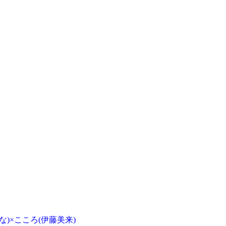
な)×こころ(伊藤美来)