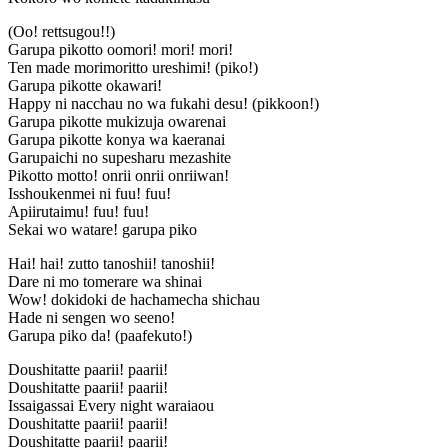
(Oo! rettsugou!!)
Garupa pikotto oomori! mori! mori!
Ten made morimoritto ureshimi! (piko!)
Garupa pikotte okawari!
Happy ni nacchau no wa fukahi desu! (pikkoon!)
Garupa pikotte mukizuja owarenai
Garupa pikotte konya wa kaeranai
Garupaichi no supesharu mezashite
Pikotto motto! onrii onrii onriiwan!
Isshoukenmei ni fuu! fuu!
Apiirutaimu! fuu! fuu!
Sekai wo watare! garupa piko
Hai! hai! zutto tanoshii! tanoshii!
Dare ni mo tomerare wa shinai
Wow! dokidoki de hachamecha shichau
Hade ni sengen wo seeno!
Garupa piko da! (paafekuto!)
Doushitatte paarii! paarii!
Doushitatte paarii! paarii!
Issaigassai Every night waraiaou
Doushitatte paarii! paarii!
Doushitatte paarii! paarii!