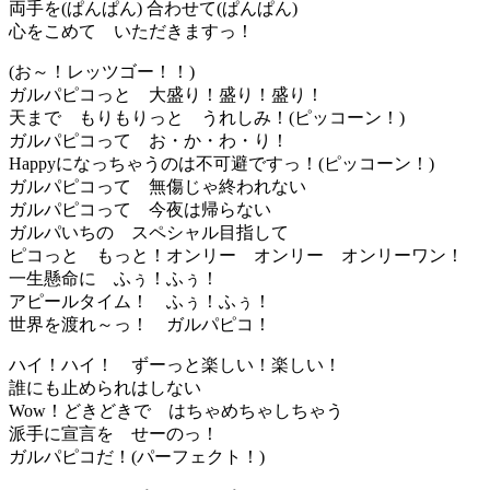
両手を(ぱんぱん) 合わせて(ぱんぱん)
心をこめて いただきますっ！
(お～！レッツゴー！！)
ガルパピコっと 大盛り！盛り！盛り！
天まで もりもりっと うれしみ！(ピッコーン！)
ガルパピコって お・か・わ・り！
Happyになっちゃうのは不可避ですっ！(ピッコーン！)
ガルパピコって 無傷じゃ終われない
ガルパピコって 今夜は帰らない
ガルパいちの スペシャル目指して
ピコっと もっと！オンリー オンリー オンリーワン！
一生懸命に ふぅ！ふぅ！
アピールタイム！ ふぅ！ふぅ！
世界を渡れ～っ！ ガルパピコ！
ハイ！ハイ！ ずーっと楽しい！楽しい！
誰にも止められはしない
Wow！どきどきで はちゃめちゃしちゃう
派手に宣言を せーのっ！
ガルパピコだ！(パーフェクト！)