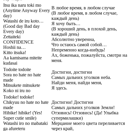
Itsu ika naru toki mo
В любое время, в любом случае
(Anytime Anyway Every
(В любое время, в любом случае,
day)
каждый день)
Watashi de iru koto…
Я хочу быть…
(Good day Bad day
(В хороший день, в плохой день,
Every day)
каждый день)
Zettaiteki
Абсолютно уверенна,
CONFIDENCE
Что остаюсь самой собой…
Hoshii na…
Непременно когда-нибудь!
Kitto itsuka!
Ах, боженька, пожалуйста, смотри на
Aa kamisama miteite
меня.
kudasai
Todoite todoite
Достигни, достигни
Sora no hate no hate
Самых дальних уголков неба.
made
Найди меня, найди меня,
Mitsukete mitsukete
Я здесь.
Koko ni iru no
Todoke! todoke!
Chikyuu no hate no hate
Достигни! Достигни
made
Самых дальних уголков Земли!
Hibike! hibike! (Yes!
Отзовись! Отзовись! (Да! Улыбка
Super cutie smile)
супермилашки)
Watashi iro no mabataki
Мерцание моего цвета переливается
ga afureteru
через край,