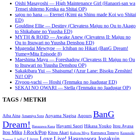
Oishi Masayoshi — High Maintenance Girl (Hanaori-san wa
Tensei shitemo Kenka ga Shitai OP)
sajou no hana — Eternel (Kimi ga Shinu made Koi wo Shitai
ED)
Goulding Ellie — Destiny (Clevatess Majuu no Ou to Akago
to Shikabane no Yuusha ED)
MYTH & ROID — Awake Anew (Clevatess II: Majuu no
Ou to Itsuwari no Yuusha Denshou ED)
Mugendai Mewtype — Ichiban no Hikari (BanG Dream!
Yume∞Mita Episode 8)
Maeshima Mayu — Foreshadow (Clevatess II: Majuu no Ou
to Itsuwari no Yuusha Denshou OP)
Sakakibara Yui — Shaisuma! (Azur Lane: Bisoku Zenshin!
Ni!! OP)
Ziyoou-vachi — Hoshi (Tenmaku no Jaadugar ED)
SEKAI NO OWARI — Stella (Tenmaku no Jaadugar OP)
TAGS / МЕТКИ
BanG
Aoyama Nagisa
Aqours
Aiba Aina
Amamiya Sora
Dream!
Hayami Saori
Hikasa Youko
Itou Ayasa
Hanazawa Kana
Itou Miku
J-Rock/Pop
Kitou Akari
Kurosawa Tomoyo
Kubota Miyu
Kusunoki
Love Live! Hasunosora Jogakuin
Liyuu
Liella!
Tomori