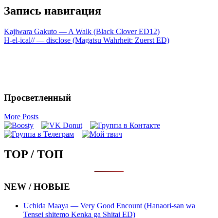
Запись навигация
Kajiwara Gakuto — A Walk (Black Clover ED12)
H-el-ical// — disclose (Magatsu Wahrheit: Zuerst ED)
Просветленный
More Posts
TOP / ТОП
NEW / НОВЫЕ
Uchida Maaya — Very Good Encount (Hanaori-san wa
Tensei shitemo Kenka ga Shitai ED)