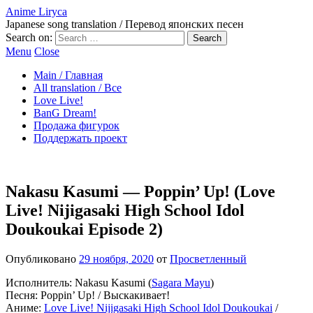
Anime Liryca
Japanese song translation / Перевод японских песен
Search on:
Menu
Close
Main / Главная
All translation / Все
Love Live!
BanG Dream!
Продажа фигурок
Поддержать проект
Nakasu Kasumi — Poppin’ Up! (Love
Live! Nijigasaki High School Idol
Doukoukai Episode 2)
Опубликовано
29 ноября, 2020
от
Просветленный
Исполнитель: Nakasu Kasumi (
Sagara Mayu
)
Песня: Poppin’ Up! / Выскакивает!
Аниме:
Love Live! Nijigasaki High School Idol Doukoukai
/