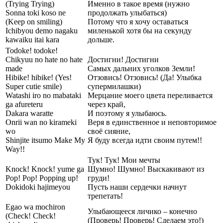
(Trying Trying)
Именно в такое время (нужно
Sonna toki koso ne
продолжать улыбаться)
(Keep on smiling)
Потому что я хочу оставаться
Ichibyou demo nagaku
миленькой хотя бы на секунду
kawaiku itai kara
дольше.
Todoke! todoke!
Chikyuu no hate no hate
Достигни! Достигни
made
Самых дальних уголков Земли!
Hibike! hibike! (Yes!
Отзовись! Отзовись! (Да! Улыбка
Super cutie smile)
супермилашки)
Watashi iro no mabataki
Мерцание моего цвета переливается
ga afureteru
через край,
Dakara waratte
И поэтому я улыбаюсь.
Onrii wan no kirameki
Веря в единственное и неповторимое
wo
своё сияние,
Shinjite itsumo Make My
Я буду всегда идти своим путем!!
Way!!
Тук! Тук! Мои мечты
Knock! Knock! yume ga
Шумно! Шумно! Выскакивают из
Pop! Pop! Popping up!
груди!
Dokidoki hajimeyou
Пусть наши сердечки начнут
трепетать!
Egao wa mochiron
Улыбающееся личико – конечно
(Check! Check!
(Проверь! Проверь! Сделаем это!)