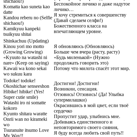
shichaou!)
Беспокойное личико и даже надутое
Komatta kao suneta kao
личико…
datte
Я хочу стремиться к совершенству
Kandou reberu no (Selfie
(Давай сделаем селфи!)
shichaou!)
Божественного класса на
Kamikyuu kanpeki
впечатляющем уровне.
tsuikyuu shitai
Shinkachuu (Updating)
Kinou yori mo motto
Я обновляюсь (Обновляюсь)
(Growing Growing)
Больше чем вчера (расту, расту)
«Kyuuto na watashi ni
«Будь миленькой» (Нужно
nare» (Keep on saying)
продолжать говорить это)
Kawaii wa kono sekai
Потому что милота спасёт этот мир.
wo sukuu kara
Todoke! todoke!
Достигни! Достигни!
Okoshichae senseeshon
Возникни, сенсация.
Hibike! hibike! (Yes!
Отзовись! Отзовись! (Да! Улыбка
Super cutie smile)
супермилашки)
Watashi iro ni somatte
Окрасившись в мой цвет, если твоё
kokoro
сердечко
Kyunto shitara waratte
Пропустит удар, улыбнись мне.
Onrii wan no kirameki
Добиваясь единственного и
wo
неповторимого своего сияния,
Tsuranuite itsumo Love
Я буду всегда любить свой путь!!
My Way!!