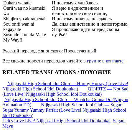
Dakara waratte
И поэтому я улыбаюсь.
Onrii wan no kirameki
Я верю в единственное и
wo
неповторимое своё сияние,
Shinjiru yo akiramenai
И поэтому никогда не сдаюсь.
Sou onrii wan ni
Да, сияя единственно и неповторимо,
kagayaite
Я продолжаю идти вперёд своим
Susunde ikun da Make
путём!!
My Way!!
Русский перевод с японского: Просветленный
Все свежие новости переводов читайте в
группе в контакте
RELATED TRANSLATIONS / ПОХОЖИЕ
Nijigasaki High School Idol Club — Hurray Hurray (Love Live!
Nijigasaki High School Idol Doukoukai)
QU4RTZ — Not Sad
(Love Live! Nijigasaki High School Idol Doukoukai)
Nijigasaki High School Idol Club — Whatcha Gonna Do (Nijiyon
Animation ED)
Nijigasaki High School Idol Club — Sugar
Sugar Yummy Yummy Parfait (Love Live! Nijigasaki High School
Idol Doukoukai)
Lirics
Love Live! Nijigasaki High School Idol Doukoukai
,
Sagara
Mayu