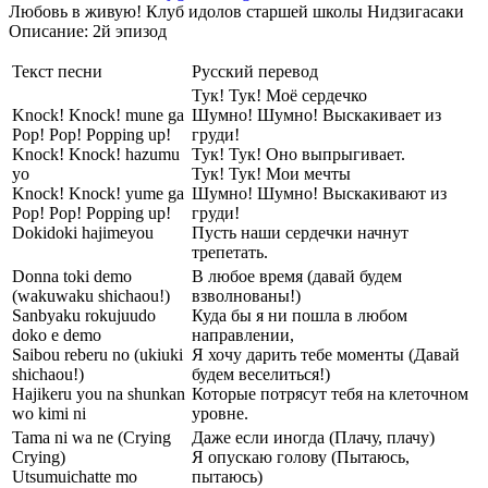
Любовь в живую! Клуб идолов старшей школы Нидзигасаки
Описание: 2й эпизод
Текст песни
Русский перевод
Тук! Тук! Моё сердечко
Knock! Knock! mune ga
Шумно! Шумно! Выскакивает из
Pop! Pop! Popping up!
груди!
Knock! Knock! hazumu
Тук! Тук! Оно выпрыгивает.
yo
Тук! Тук! Мои мечты
Knock! Knock! yume ga
Шумно! Шумно! Выскакивают из
Pop! Pop! Popping up!
груди!
Dokidoki hajimeyou
Пусть наши сердечки начнут
трепетать.
Donna toki demo
В любое время (давай будем
(wakuwaku shichaou!)
взволнованы!)
Sanbyaku rokujuudo
Куда бы я ни пошла в любом
doko e demo
направлении,
Saibou reberu no (ukiuki
Я хочу дарить тебе моменты (Давай
shichaou!)
будем веселиться!)
Hajikeru you na shunkan
Которые потрясут тебя на клеточном
wo kimi ni
уровне.
Tama ni wa ne (Crying
Даже если иногда (Плачу, плачу)
Crying)
Я опускаю голову (Пытаюсь,
Utsumuichatte mo
пытаюсь)