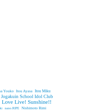
Itou Miku
sa Youko
Itou Ayasa
 Jogakuin School Idol Club
Love Live! Sunshine!!
Nishimoto Rimi
ki
nano.RIPE