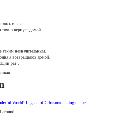
ились в реке.
 точно вернусь домой.
не таким незначительным.
егодня я возвращаюсь домой.
дующий раз…
ленный
on
derful World! Legend of Crimson» ending theme
ll around.