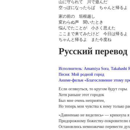
山に守られて 川で遊んだ
空っぽになったらば ちゃんと帰るよ
家の前の 垣根越し
変わらぬ声 聞いたとき
悩んでたことが 小さく思えた
ここまで来てみたけど 今日は帰るよ
ちゃんと帰るよ また今度ね
Русский перевод
Исполнитель: Amamiya Sora, Takahashi R
Песня: Мой родной город
Аниме-фильм «Благословение этому пре
Если оглянуться, то кругом будут горы.
Хотя раньше этот городок
Был мне очень неприятен,
Но теперь мои чувства к нему только рас
«Давненько не виделись» — крикнула я
Придорожному божеству-покровителю 
Остановлюсь немножечко перевести дух