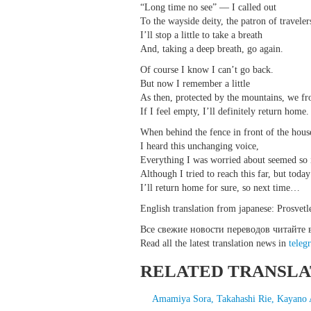
“Long time no see” — I called out
To the wayside deity, the patron of traveler
I’ll stop a little to take a breath
And, taking a deep breath, go again.
Of course I know I can’t go back.
But now I remember a little
As then, protected by the mountains, we fro
If I feel empty, I’ll definitely return home.
When behind the fence in front of the hous
I heard this unchanging voice,
Everything I was worried about seemed so i
Although I tried to reach this far, but toda
I’ll return home for sure, so next time…
English translation from japanese: Prosvetl
Все свежие новости переводов читайте
Read all the latest translation news in
teleg
RELATED TRANSLA
Amamiya Sora, Takahashi Rie, Kayano 