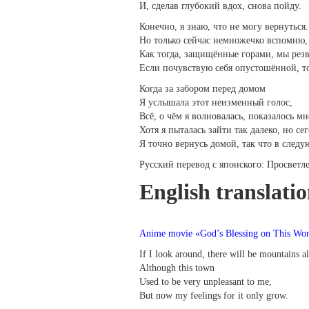
И, сделав глубокий вдох, снова пойду.
Конечно, я знаю, что не могу вернуться.
Но только сейчас немножечко вспомню,
Как тогда, защищённые горами, мы резв
Если почувствую себя опустошённой, то
Когда за забором перед домом
Я услышала этот неизменный голос,
Всё, о чём я волновалась, показалось м
Хотя я пыталась зайти так далеко, но с
Я точно вернусь домой, так что в сле
Русский перевод с японского: Просвет
English translati
Anime movie «God’s Blessing on This Won
If I look around, there will be mountains a
Although this town
Used to be very unpleasant to me,
But now my feelings for it only grow.