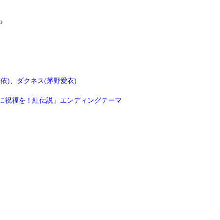
o
李依)、ダクネス(茅野愛衣)
界に祝福を！紅伝説」エンディングテーマ