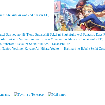
kai ni Shukufuku wo! 2nd Season ED)
sei Sairyou no Hi (Kono Subarashii Sekai ni Shukufuku wo! Fantastic Days 
ashii Sekai ni Syukufuku wo! ~Kono Yokubou no Ishou ni Chouai wo!~ ED)
o Subarashii Sekai ni Shukufuku wo!
,
Takahashi Rie
i, Nanjou Yoshino, Kayano Ai, Hikasa Youko — Hajimari no Babel (Senki Ze