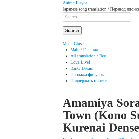
Anime Liryca
Japanese song translation / Перевод япон
Search
on:
Menu
Close
Main / Главная
All translation / Все
Love Live!
BanG Dream!
Продажа фигурок
Поддержать проект
Amamiya Sora
Town (Kono Su
Kurenai Dense