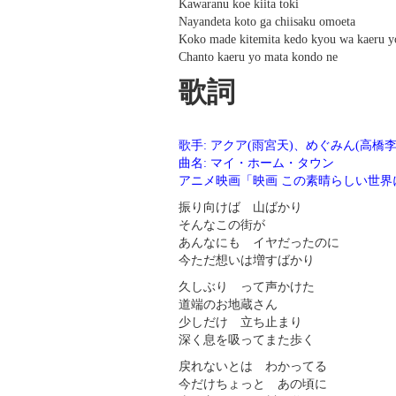
Kawaranu koe kiita toki
Nayandeta koto ga chiisaku omoeta
Koko made kitemita kedo kyou wa kaeru y
Chanto kaeru yo mata kondo ne
歌詞
歌手: アクア(雨宮天)、めぐみん(高橋
曲名: マイ・ホーム・タウン
アニメ映画「映画 この素晴らしい世
振り向けば 山ばかり
そんなこの街が
あんなにも イヤだったのに
今ただ想いは増すばかり
久しぶり って声かけた
道端のお地蔵さん
少しだけ 立ち止まり
深く息を吸ってまた歩く
戻れないとは わかってる
今だけちょっと あの頃に