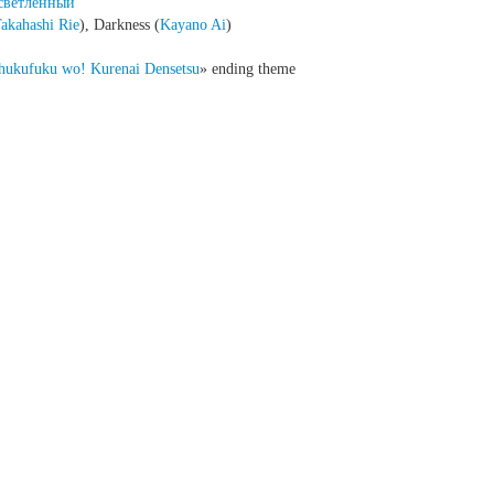
светленный
akahashi Rie
), Darkness (
Kayano Ai
)
Shukufuku wo! Kurenai Densetsu
» ending theme