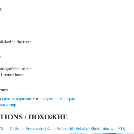
s.
licked in the river.
e
nsignificant to me.
y I return home.
ennyi
 в
группе в контакте
и в
группе в телеграм
ram group
TIONS / ПОХОЖИЕ
Ai — Chiisana Boukensha (Kono Subarashii Sekai ni Shukufuku wo! ED)