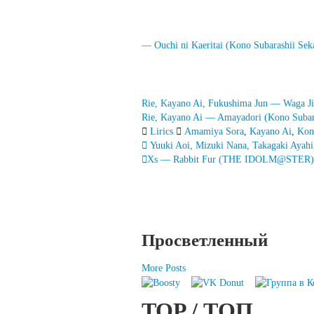
— Ouchi ni Kaeritai (Kono Subarashii Se
Rie, Kayano Ai, Fukushima Jun — Waga Jin
Rie, Kayano Ai — Amayadori (Kono Subar
Lirics
Amamiya Sora
,
Kayano Ai
,
Kon
Запись
Yuuki Aoi, Mizuki Nana, Takagaki Ayah
Xs — Rabbit Fur (THE IDOLM@STER)
навигация
Просветленный
More Posts
TOP / ТОП