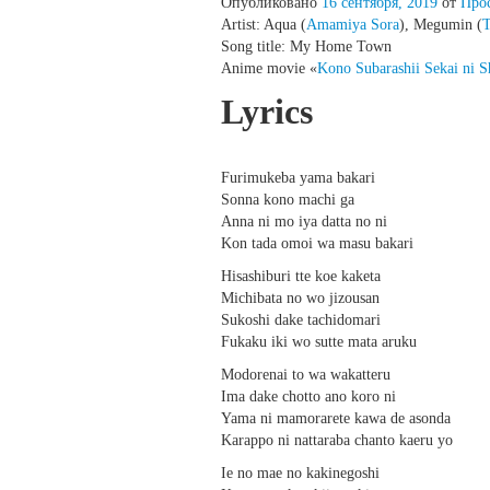
Опубликовано
16 сентября, 2019
от
Про
Artist: Aqua (
Amamiya Sora
), Megumin (
T
Song title: My Home Town
Anime movie «
Kono Subarashii Sekai ni 
Lyrics
Furimukeba yama bakari
Sonna kono machi ga
Anna ni mo iya datta no ni
Kon tada omoi wa masu bakari
Hisashiburi tte koe kaketa
Michibata no wo jizousan
Sukoshi dake tachidomari
Fukaku iki wo sutte mata aruku
Modorenai to wa wakatteru
Ima dake chotto ano koro ni
Yama ni mamorarete kawa de asonda
Karappo ni nattaraba chanto kaeru yo
Ie no mae no kakinegoshi