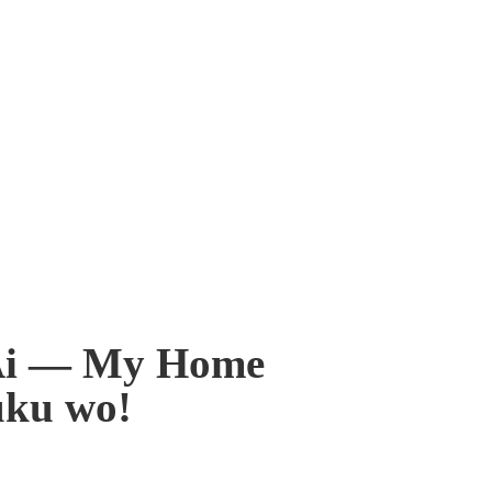
 Ai — My Home
uku wo!