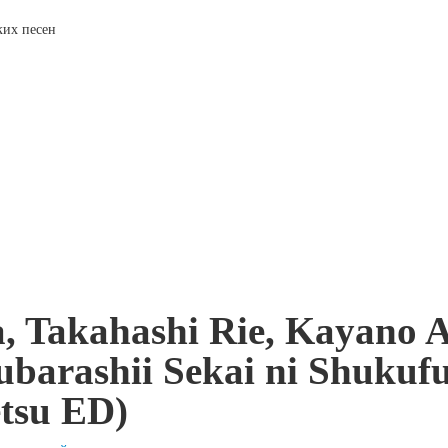
ских песен
, Takahashi Rie, Kayano
barashii Sekai ni Shukuf
tsu ED)