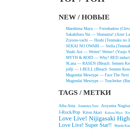
NEW / НОВЫЕ
Maeshima Mayu — Foreshadow (Clevate
Sakakibara Yui — Shaisuma! (Azur La
Ziyoou-vachi — Hoshi (Tenmaku no J
SEKAI NO OWARI — Stella (Tenmaku
Yuuki Aoi — Weiter! Weiter! (Youjo S
MYTH & ROID — Why? RED induction 
9Lana — RASEN (Bleach: Sennen Kes
jo0ji — I-BULL (Bleach: Sennen Kes
Mugendai Mewtype — Face The Next 
Mugendai Mewtype — TearJerker (Ba
TAGS / МЕТКИ
Aoyama Nagisa
Aiba Aina
Amamiya Sora
J-Rock/Pop
Kitou Akari
Ku
Kubota Miyu
Love Live! Nijigasaki Hig
Love Live! Super Star!!
Maeda Kao