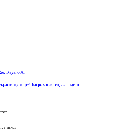
ie, Kayano Ai
красному миру! Багровая легенда» эндинг
тут.
путников.