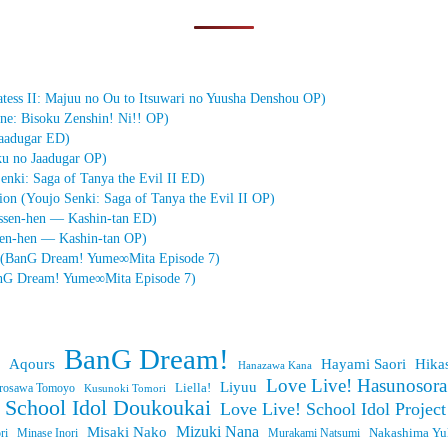
ss II: Majuu no Ou to Itsuwari no Yuusha Denshou OP)
ne: Bisoku Zenshin! Ni!! OP)
aadugar ED)
 no Jaadugar OP)
enki: Saga of Tanya the Evil II ED)
(Youjo Senki: Saga of Tanya the Evil II OP)
sen-hen — Kashin-tan ED)
sen-hen — Kashin-tan OP)
(BanG Dream! Yume∞Mita Episode 7)
nG Dream! Yume∞Mita Episode 7)
BanG Dream!
Aqours
Hayami Saori
Hika
Hanazawa Kana
Love Live! Hasunosora
Liyuu
Liella!
rosawa Tomoyo
Kusunoki Tomori
h School Idol Doukoukai
Love Live! School Idol Project
Mizuki Nana
Misaki Nako
ri
Minase Inori
Nakashima Yu
Murakami Natsumi