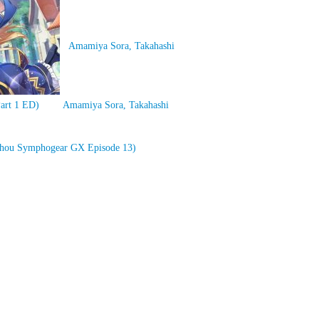
Amamiya Sora, Takahashi
Part 1 ED)
Amamiya Sora, Takahashi
sshou Symphogear GX Episode 13)