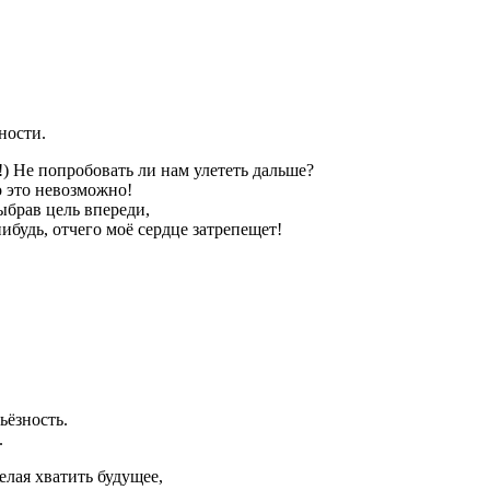
ности.
) Не попробовать ли нам улететь дальше?
о это невозможно!
ыбрав цель впереди,
нибудь, отчего моё сердце затрепещет!
ьёзность.
.
елая хватить будущее,