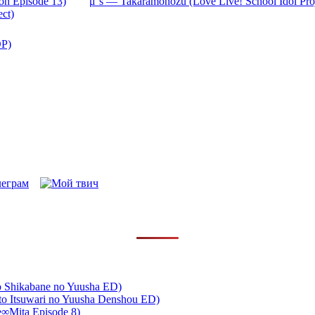
on Episode 13)
μ’s — Takaramonozu (Love Live! School Idol Proj
ct)
OP)
to Shikabane no Yuusha ED)
 Itsuwari no Yuusha Denshou ED)
∞Mita Episode 8)