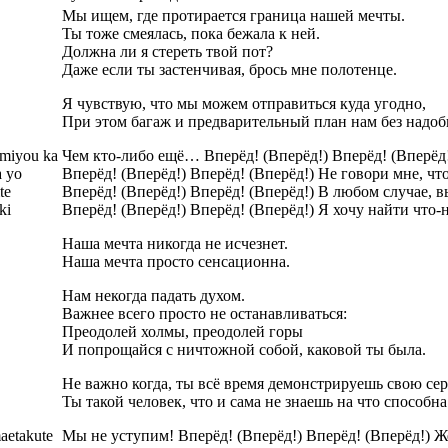
Мы ищем, где протирается граница нашей мечты.
Ты тоже смеялась, пока бежала к ней.
Должна ли я стереть твой пот?
Даже если ты застенчивая, брось мне полотенце.
Я чувствую, что мы можем отправиться куда угодно,
При этом багаж и предварительный план нам без надоб
emiyou ka
Чем кто-либо ещё… Вперёд! (Вперёд!) Вперёд! (Вперёд!
a yo
Вперёд! (Вперёд!) Вперёд! (Вперёд!) Не говори мне, чт
te
Вперёд! (Вперёд!) Вперёд! (Вперёд!) В любом случае, в
ki
Вперёд! (Вперёд!) Вперёд! (Вперёд!) Я хочу найти что-
Наша мечта никогда не исчезнет.
Наша мечта просто сенсационна.
Нам некогда падать духом.
Важнее всего просто не останавливаться:
Преодолей холмы, преодолей горы
И попрощайся с ничтожной собой, каковой ты была.
Не важно когда, ты всё время демонстрируешь свою сер
Ты такой человек, что и сама не знаешь на что способна
aetakute
Мы не уступим! Вперёд! (Вперёд!) Вперёд! (Вперёд!) Ж