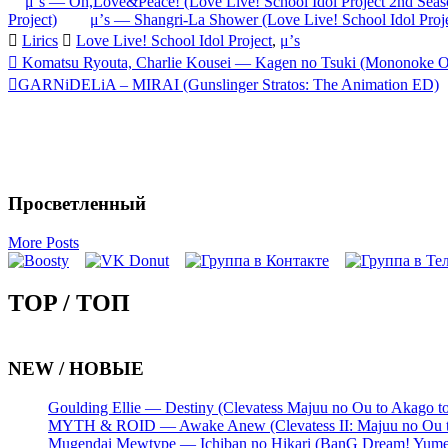
μ’s — Oh,Love&Peace! (Love Live! School Idol Project 2nd Seas
Project)
μ’s — Shangri-La Shower (Love Live! School Idol Proje
Lirics
Love Live! School Idol Project
,
μ’s
Запись
Komatsu Ryouta, Charlie Kousei — Kagen no Tsuki (Mononoke 
GARNiDELiA – MIRAI (Gunslinger Stratos: The Animation ED)
навигация
Просветленный
More Posts
TOP / ТОП
NEW / НОВЫЕ
Goulding Ellie — Destiny (Clevatess Majuu no Ou to Akago 
MYTH & ROID — Awake Anew (Clevatess II: Majuu no Ou to
Mugendai Mewtype — Ichiban no Hikari (BanG Dream! Yume