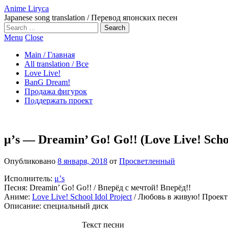
Anime Liryca
Japanese song translation / Перевод японских песен
Search
on:
Menu
Close
Main / Главная
All translation / Все
Love Live!
BanG Dream!
Продажа фигурок
Поддержать проект
μ’s — Dreamin’ Go! Go!! (Love Live! Schoo
Опубликовано
8 января, 2018
от
Просветленный
Исполнитель:
μ’s
Песня: Dreamin’ Go! Go!! / Вперёд с мечтой! Вперёд!!
Аниме:
Love Live! School Idol Project
/ Любовь в живую! Проек
Описание: специальный диск
Текст песни