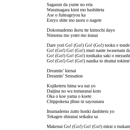
Sagasun da yume no eria
Warainagara kimi mo hashitteta
Ase o fuiteageyou ka
Enryo shite mo taoru o nagete
Dokomademo ikeru tte kimochi dayo
Nimotsu mo yotei mo iranai
Dare yori Go! (Go!) Go! (Go!) tooku e tond
Go! (Go!) Go! (Go!) muri nante iwasenain d
Go! (Go!) Go! (Go!) tonikaku saki o mezashi
Go! (Go!) Go! (Go!) nanika to deaitai tokime
Dreamin’ kienai
Dreamin’ Sensation
Kujiketeru hima wa nai yo
Daijina no wa tomaranai koto
Oka o koe yama o koete
Chippokena jibun ni sayounara
Itsumademo zutto honki dashiteru yo
Tekagen shiranai seikaku sa
Makenai Go! (Go!) Go! (Go!) mirai o tsukam