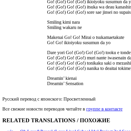
Go! (Go!) Go! (Go!) ikioiyoku susumun da 
Go! (Go!) Go! (Go!) itsuka wa deau kanashi
Go! (Go!) Go! (Go!) sore sae jinsei no supai
Smiling kimi nara
Smiling wakaru ne
Makenai Go! Go! Mirai o tsukamaetakute
Go! Go! ikioiyoku susumun da yo
Dare yori Go! (Go!) Go! (Go!) tooku e tond
Go! (Go!) Go! (Go!) muri nante iwasenain d
Go! (Go!) Go! (Go!) tonikaku saki o mezashi
Go! (Go!) Go! (Go!) nanika to deaitai tokime
Dreamin’ kienai
Dreamin’ Sensation
Русский перевод с японского: Просветленный
Все свежие новости переводов читайте в
группе в контакте
RELATED TRANSLATIONS / ПОХОЖИЕ