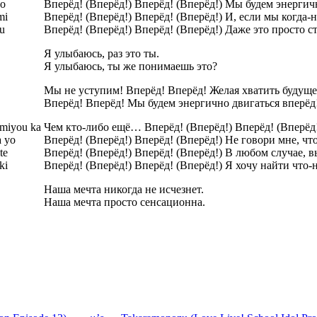
yo
Вперёд! (Вперёд!) Вперёд! (Вперёд!) Мы будем энергич
mi
Вперёд! (Вперёд!) Вперёд! (Вперёд!) И, если мы когда-
su
Вперёд! (Вперёд!) Вперёд! (Вперёд!) Даже это просто 
Я улыбаюсь, раз это ты.
Я улыбаюсь, ты же понимаешь это?
Мы не уступим! Вперёд! Вперёд! Желая хватить будуще
Вперёд! Вперёд! Мы будем энергично двигаться вперёд
emiyou ka
Чем кто-либо ещё… Вперёд! (Вперёд!) Вперёд! (Вперёд!
a yo
Вперёд! (Вперёд!) Вперёд! (Вперёд!) Не говори мне, чт
te
Вперёд! (Вперёд!) Вперёд! (Вперёд!) В любом случае, в
ki
Вперёд! (Вперёд!) Вперёд! (Вперёд!) Я хочу найти что-
Наша мечта никогда не исчезнет.
Наша мечта просто сенсационна.