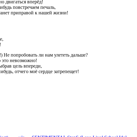
но двигаться вперёд!
нибудь повстречаем печаль,
станет приправой к нашей жизни!
е,
!
) Не попробовать ли нам улететь дальше?
о это невозможно!
ыбрав цель впереди,
нибудь, отчего моё сердце затрепещет!