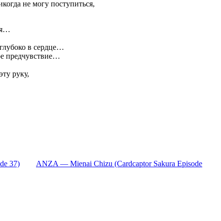
икогда не могу поступиться,
ая…
 глубоко в сердце…
ное предчувствие…
эту руку,
de 37)
ANZA — Mienai Chizu (Cardcaptor Sakura Episode