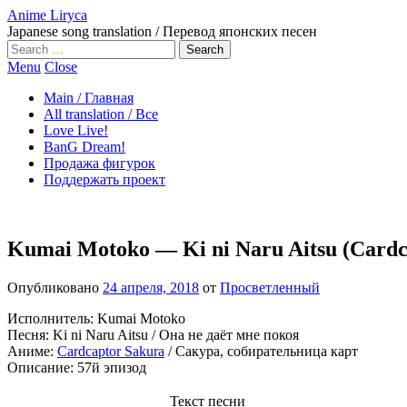
Anime Liryca
Japanese song translation / Перевод японских песен
Search
on:
Menu
Close
Main / Главная
All translation / Все
Love Live!
BanG Dream!
Продажа фигурок
Поддержать проект
Kumai Motoko — Ki ni Naru Aitsu (Cardc
Опубликовано
24 апреля, 2018
от
Просветленный
Исполнитель: Kumai Motoko
Песня: Ki ni Naru Aitsu / Она не даёт мне покоя
Аниме:
Cardcaptor Sakura
/ Сакура, собирательница карт
Описание: 57й эпизод
Текст песни