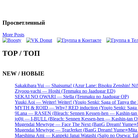
Просветленный
More Posts
TOP / ТОП
NEW / НОВЫЕ
Sakakibara Yui — Shaisuma! (Azur Lane: Bisoku Zenshin! Ni
Ziyoou-vachi — Hoshi (Tenmaku no Jaadugar ED)
SEKAI NO OWARI — Stella (Tenmaku no Jaadugar OP)
Yuuki Aoi — Weiter! Weiter! (Youjo Senki: Saga of Tanya the 
MYTH & ROID — Why? RED induction (Youjo Senki: Saga of
9Lana — RASEN (Bleach: Sennen Kessen-hen — Kashin-tan
jo0ji — I-BULL (Bleach: Sennen Kessen-hen — Kashin-tan O
Mugendai Mewtype — Face The Next (BanG Dream! Yume∞Mi
Mugendai Mewtype — TearJerker (BanG Dream! Yume∞Mita 
Maeshima Ami — Kanpeki Janai Watashi (Saijo no Osewa: Ta