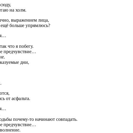
всюду,
егаю на холм.
бычно, выражением лица,
о ещё больше упрямлюсь?
ая…
так что я побегу.
ное предчувствие…
не.
казуемые дни,
.
ются,
сь от асфальта.
ая…
…
ходьбы почему-то начинают совпадать.
ное предчувствие…
 волнение.