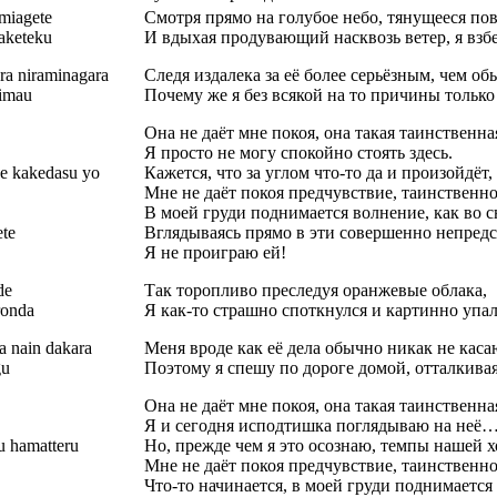
miagete
Смотря прямо на голубое небо, тянущееся по
aketeku
И вдыхая продувающий насквозь ветер, я взб
ra niraminagara
Следя издалека за её более серьёзным, чем о
himau
Почему же я без всякой на то причины тольк
Она не даёт мне покоя, она такая таинственн
Я просто не могу спокойно стоять здесь.
de kakedasu yo
Кажется, что за углом что-то да и произойдёт, 
Мне не даёт покоя предчувствие, таинствен
В моей груди поднимается волнение, как во с
ete
Вглядываясь прямо в эти совершенно непредс
Я не проиграю ей!
de
Так торопливо преследуя оранжевые облака,
ronda
Я как-то страшно споткнулся и картинно упал
ka nain dakara
Меня вроде как её дела обычно никак не каса
gu
Поэтому я спешу по дороге домой, отталкивая
Она не даёт мне покоя, она такая таинственн
Я и сегодня исподтишка поглядываю на неё
su hamatteru
Но, прежде чем я это осознаю, темпы нашей 
Мне не даёт покоя предчувствие, таинствен
Что-то начинается, в моей груди поднимается