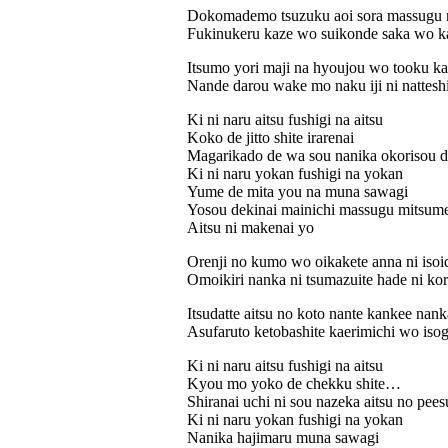
Dokomademo tsuzuku aoi sora massugu 
Fukinukeru kaze wo suikonde saka wo k
Itsumo yori maji na hyoujou wo tooku ka
Nande darou wake mo naku iji ni nattes
Ki ni naru aitsu fushigi na aitsu
Koko de jitto shite irarenai
Magarikado de wa sou nanika okorisou 
Ki ni naru yokan fushigi na yokan
Yume de mita you na muna sawagi
Yosou dekinai mainichi massugu mitsum
Aitsu ni makenai yo
Orenji no kumo wo oikakete anna ni isoi
Omoikiri nanka ni tsumazuite hade ni ko
Itsudatte aitsu no koto nante kankee nan
Asufaruto ketobashite kaerimichi wo iso
Ki ni naru aitsu fushigi na aitsu
Kyou mo yoko de chekku shite…
Shiranai uchi ni sou nazeka aitsu no pee
Ki ni naru yokan fushigi na yokan
Nanika hajimaru muna sawagi