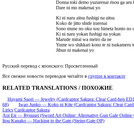
Donna toki demo yuzurenai risou ga aru 
Dare ni mo makenai yo
Ki ni naru aitsu fushigi na aitsu
Koko de jitto shide irarenai
Sono mune no oku sou himeta honto no c
Ki ni naru yokan fushigi na yokan
Marude mirai wa meiro da ne
Yume wo shikkari kono te ni tsukameru 
Jibun ni makenai yo
Русский перевод с японского: Просветленный
Все свежие новости переводов читайте в
группе в контакте
RELATED TRANSLATIONS / ПОХОЖИЕ
Hayami Saori — Jewelry (Cardcaptor Sakura: Clear Card-hen ED
68)
Iwao Junko — Koko ni Kite (Cardcaptor Sakura: Clear Card
Lirics
Cardcaptor Sakura
Запись
Aoi Eir — Ryuusei (Sword Art Online: Alternative Gun Gale Online
Itou Kanako — Hacking to the Gate (Steins;Gate OP)
навигация