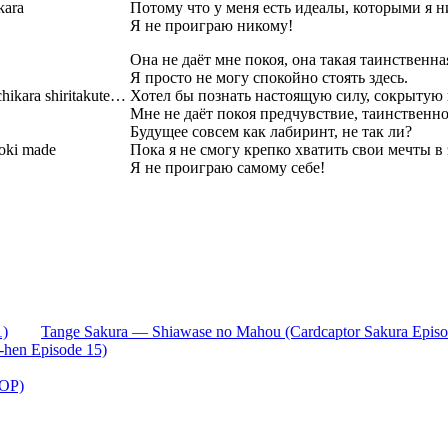
kara
Потому что у меня есть идеалы, которыми я н
Я не проиграю никому!
Она не даёт мне покоя, она такая таинственн
Я просто не могу спокойно стоять здесь.
hikara shiritakute…
Хотел бы познать настоящую силу, сокрытую
Мне не даёт покоя предчувствие, таинствен
Будущее совсем как лабиринт, не так ли?
toki made
Пока я не смогу крепко хватить свои мечты в 
Я не проиграю самому себе!
1)
Tange Sakura — Shiawase no Mahou (Cardcaptor Sakura Episo
-hen Episode 15)
 OP)