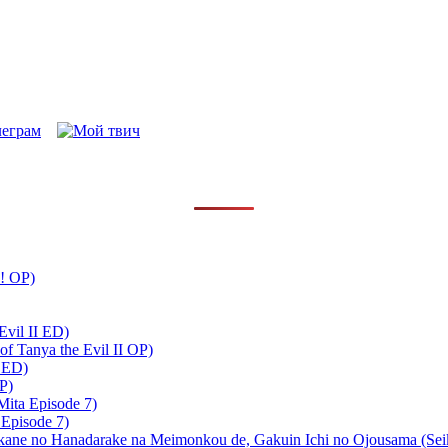
!! OP)
Evil II ED)
 Tanya the Evil II OP)
 ED)
P)
ta Episode 7)
Episode 7)
kane no Hanadarake na Meimonkou de, Gakuin Ichi no Ojousama (Se