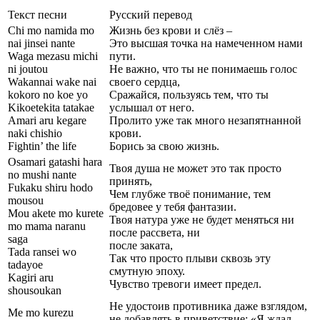
Текст песни
Русский перевод
Chi mo namida mo
Жизнь без крови и слёз –
nai jinsei nante
Это высшая точка на намеченном нами
Waga mezasu michi
пути.
ni joutou
Не важно, что ты не понимаешь голос
Wakannai wake nai
своего сердца,
kokoro no koe yo
Сражайся, пользуясь тем, что ты
Kikoetekita tatakae
услышал от него.
Amari aru kegare
Пролито уже так много незапятнанной
naki chishio
крови.
Fightin’ the life
Борись за свою жизнь.
Osamari gatashi hara
Твоя душа не может это так просто
no mushi nante
принять,
Fukaku shiru hodo
Чем глубже твоё понимание, тем
mousou
бредовее у тебя фантазии.
Mou akete mo kurete
Твоя натура уже не будет меняться ни
mo mama naranu
после рассвета, ни
saga
после заката,
Tada ransei wo
Так что просто плыви сквозь эту
tadayoe
смутную эпоху.
Kagiri aru
Чувство тревоги имеет предел.
shousoukan
Не удостоив противника даже взглядом,
Me mo kurezu
не добавлять в приветствие: «Я ждал