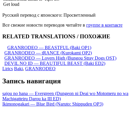
Get loud
Русский перевод с японского: Просветленный
Все свежие новости переводов читайте в
группе в контакте
RELATED TRANSLATIONS / ПОХОЖИЕ
GRANRODEO — BEASTFUL (Baki OP1)
GRANRODEO — tRANCE (Kurokami OP2)
GRANRODEO — Lovers High (Bungou Stray Dogs OST)
DEVIL NO ID — BEAUTIFUL BEAST (Baki ED2)
Lirics
Baki
,
GRANRODEO
Запись навигация
sajou no hana — Evergreen (Dungeon ni Deai wo Motomeru no wa
Machigatteiru Darou ka III ED)
Ikimonogakari — Blue Bird (Naruto: Shippuden OP3)