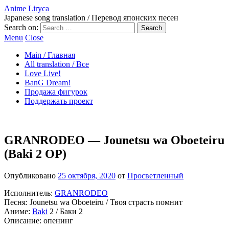
Anime Liryca
Japanese song translation / Перевод японских песен
Search on:
Menu
Close
Main / Главная
All translation / Все
Love Live!
BanG Dream!
Продажа фигурок
Поддержать проект
GRANRODEO — Jounetsu wa Oboeteiru
(Baki 2 OP)
Опубликовано
25 октября, 2020
от
Просветленный
Исполнитель:
GRANRODEO
Песня: Jounetsu wa Oboeteiru / Твоя страсть помнит
Аниме:
Baki
2 / Баки 2
Описание: опенинг