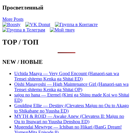
Просветленный
More Posts
TOP / ТОП
NEW / НОВЫЕ
Uchida Maaya — Very Good Encount (Hanaori-san wa
Tensei shitemo Kenka ga Shitai ED)
Oishi Masayoshi — High Maintenance Girl (Hanaori-san wa
Tensei shitemo Kenka ga Shitai OP)
sajou no hana — Eternel (Kimi ga Shinu made Koi wo Shitai
ED)
Goulding Ellie — Destiny (Clevatess Majuu no Ou to Akago
to Shikabane no Yuusha ED)
MYTH & ROID — Awake Anew (Clevatess II: Majuu no
Ou to Itsuwari no Yuusha Denshou ED)
Mugendai Mewtype — Ichiban no Hikari (BanG Dream!
Yume∞Mita Episode 8)