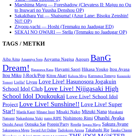
Maeshima Mayu — Foreshadow (Clevatess II: Majuu no Ou
to Itsuwari no Yuusha Denshou OP)
Sakakibara Yui — Shaisuma! (Azur Lane: Bisoku Zenshin!
Ni!! OP)
Ziyoou-vachi — Hoshi (Tenmaku no Jaadugar ED)
SEKAI NO OWARI — Stella (Tenmaku no Jaadugar OP)
TAGS / МЕТКИ
BanG
Aoyama Nagisa
Aqours
Aiba Aina
Amamiya Sora
Dream!
Hayami Saori
Hikasa Youko
Itou Ayasa
Hanazawa Kana
Itou Miku
J-Rock/Pop
Kitou Akari
Kurosawa Tomoyo
Kubota Miyu
Kusunoki
Love Live! Hasunosora Jogakuin
Liyuu
Liella!
Tomori
Love Live! Nijigasaki High
School Idol Club
School Idol Doukoukai
Love Live! School Idol
Love Live! Sunshine!!
Love Live! Super
Project
Star!!
Mizuki Nana
Misaki Nako
Maeda Kaori
Minase Inori
Murakami
Ohashi Ayaka
Nishimoto Rimi
Nakashima Yuki
nano.RIPE
Natsumi
Sakura Ayane
Onishi Aguri
Ootsuka Sae
Poppin'Party
Roselia
Sagara Mayu
Takahashi Rie
Sword Art Online
Tadokoro Azusa
Sakuragawa Megu
Tanaka Chiemi