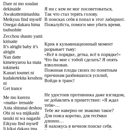
Dare ni mo soudan
dekinaide
Я ни с кем не мог посоветоваться,
Awakuttemimashita
Так что стал терять голову.
Meikyuu find myself
В поисках себя я попал в этот лабиринт.
Onegai dakara hima
Пожалуйста, помоги мне убить время.
tsubushite
Zecchou shauto yami
kirisaite
Крик в кульминационный момент
It’s alright baby it’s
разрывает тьму:
alright
«Всё в порядке, детка, всё в порядке!»
Nan datte
Что бы мне с тобой сделать? Я опять
kimeteyarou ka mata
взволнован.
tokimeki
Пожиная плоды своих по понятным
Kanari toumei ni
причинам разбившихся усилий,
kudaketekita kesshou
Войди в транс!
ni
Get trance
Не удостоив противника даже взглядом,
Me mo kurezu
не добавлять в приветствие: «Я ждал
«matta» irenaide
тебя»…
Anta shiranai deshou
Тебе же наверно не знакомо такое?
Obi ni wa mijikashi
Для пояса коротко, для тесёмки
tasuki ni wa nagashi
длинно…
Eikyuu find myself
Я нахожусь в вечном поиске себя.
Ii kikai dakara ima