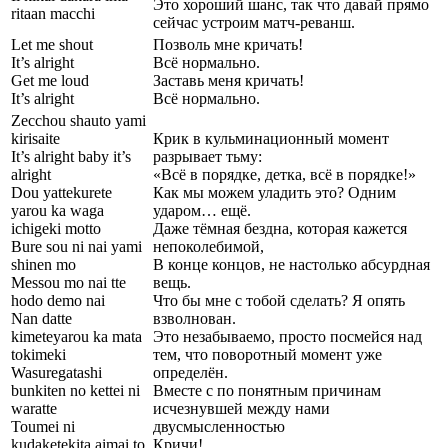
Это хороший шанс, так что давай прямо
ritaan macchi
сейчас устроим матч-реванш.
Let me shout
Позволь мне кричать!
It’s alright
Всё нормально.
Get me loud
Заставь меня кричать!
It’s alright
Всё нормально.
Zecchou shauto yami
kirisaite
Крик в кульминационный момент
It’s alright baby it’s
разрывает тьму:
alright
«Всё в порядке, детка, всё в порядке!»
Dou yattekurete
Как мы можем уладить это? Одним
yarou ka waga
ударом… ещё.
ichigeki motto
Даже тёмная бездна, которая кажется
Bure sou ni nai yami
непоколебимой,
shinen mo
В конце концов, не настолько абсурдная
Messou mo nai tte
вещь.
hodo demo nai
Что бы мне с тобой сделать? Я опять
Nan datte
взволнован.
kimeteyarou ka mata
Это незабываемо, просто посмейся над
tokimeki
тем, что поворотный момент уже
Wasuregatashi
определён.
bunkiten no kettei ni
Вместе с по понятным причинам
waratte
исчезнувшей между нами
Toumei ni
двусмысленностью
kudaketekita aimai to
Кричи!