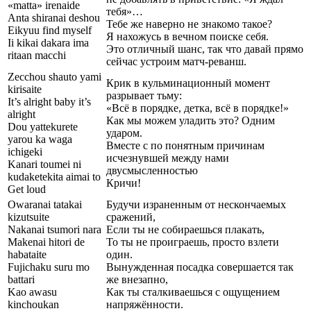
«matta» irenaide
тебя»…
Anta shiranai deshou
Тебе же наверно не знакомо такое?
Eikyuu find myself
Я нахожусь в вечном поиске себя.
Ii kikai dakara ima
Это отличный шанс, так что давай прямо
ritaan macchi
сейчас устроим матч-реванш.
Zecchou shauto yami
Крик в кульминационный момент
kirisaite
разрывает тьму:
It’s alright baby it’s
«Всё в порядке, детка, всё в порядке!»
alright
Как мы можем уладить это? Одним
Dou yattekurete
ударом.
yarou ka waga
Вместе с по понятным причинам
ichigeki
исчезнувшей между нами
Kanari toumei ni
двусмысленностью
kudaketekita aimai to
Кричи!
Get loud
Owaranai tatakai
Будучи израненным от нескончаемых
kizutsuite
сражений,
Nakanai tsumori nara
Если ты не собираешься плакать,
Makenai hitori de
То ты не проиграешь, просто взлети
habataite
один.
Fujichaku suru mo
Вынужденная посадка совершается так
battari
же внезапно,
Kao awasu
Как ты сталкиваешься с ощущением
kinchoukan
напряжённости.