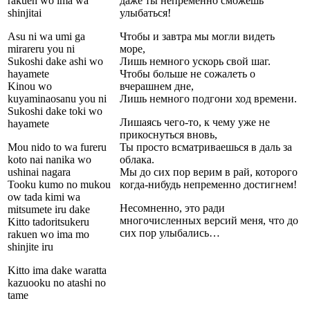
rakuen wo ima wa
даже ты непременно сможешь
shinjitai
улыбаться!
Asu ni wa umi ga
Чтобы и завтра мы могли видеть
mirareru you ni
море,
Sukoshi dake ashi wo
Лишь немного ускорь свой шаг.
hayamete
Чтобы больше не сожалеть о
Kinou wo
вчерашнем дне,
kuyaminaosanu you ni
Лишь немного подгони ход времени.
Sukoshi dake toki wo
Лишаясь чего-то, к чему уже не
hayamete
прикоснуться вновь,
Mou nido to wa fureru
Ты просто всматриваешься в даль за
koto nai nanika wo
облака.
ushinai nagara
Мы до сих пор верим в рай, которого
Tooku kumo no mukou
когда-нибудь непременно достигнем!
ow tada kimi wa
Несомненно, это ради
mitsumete iru dake
многочисленных версий меня, что до
Kitto tadoritsukeru
сих пор улыбались…
rakuen wo ima mo
shinjite iru
Kitto ima dake waratta
kazuooku no atashi no
tame