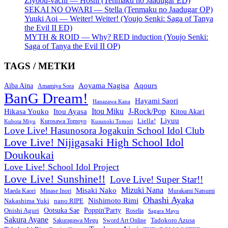
Ziyoou-vachi — Hoshi (Tenmaku no Jaadugar ED)
SEKAI NO OWARI — Stella (Tenmaku no Jaadugar OP)
Yuuki Aoi — Weiter! Weiter! (Youjo Senki: Saga of Tanya
the Evil II ED)
MYTH & ROID — Why? RED induction (Youjo Senki:
Saga of Tanya the Evil II OP)
TAGS / МЕТКИ
Aoyama Nagisa
Aqours
Aiba Aina
Amamiya Sora
BanG Dream!
Hayami Saori
Hanazawa Kana
Itou Miku
J-Rock/Pop
Hikasa Youko
Itou Ayasa
Kitou Akari
Liyuu
Liella!
Kurosawa Tomoyo
Kubota Miyu
Kusunoki Tomori
Love Live! Hasunosora Jogakuin School Idol Club
Love Live! Nijigasaki High School Idol
Doukoukai
Love Live! School Idol Project
Love Live! Sunshine!!
Love Live! Super Star!!
Mizuki Nana
Misaki Nako
Maeda Kaori
Minase Inori
Murakami Natsumi
Ohashi Ayaka
Nishimoto Rimi
Nakashima Yuki
nano.RIPE
Onishi Aguri
Ootsuka Sae
Poppin'Party
Roselia
Sagara Mayu
Sakura Ayane
Sword Art Online
Tadokoro Azusa
Sakuragawa Megu