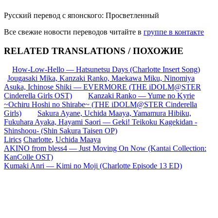
Русский перевод с японского: Просветленный
Все свежие новости переводов читайте в
группе в контакте
RELATED TRANSLATIONS / ПОХОЖИЕ
How-Low-Hello — Hatsunetsu Days (Charlotte Insert Song)
Jougasaki Mika, Kanzaki Ranko, Maekawa Miku, Ninomiya
Asuka, Ichinose Shiki — EVERMORE (THE iDOLM@STER
Cinderella Girls OST)
Kanzaki Ranko — Yume no Kyrie
~Ochiru Hoshi no Shirabe~ (THE iDOLM@STER Cinderella
Girls)
Sakura Ayane, Uchida Maaya, Yamamura Hibiku,
Fukuhara Ayaka, Hayami Saori — Geki! Teikoku Kagekidan -
Shinshоou- (Shin Sakura Taisen OP)
Lirics
Charlotte
,
Uchida Maaya
Запись
AKINO from bless4 — Just Moving On Now (Kantai Collection:
KanColle OST)
навигация
Kumaki Anri — Kimi no Moji (Charlotte Episode 13 ED)