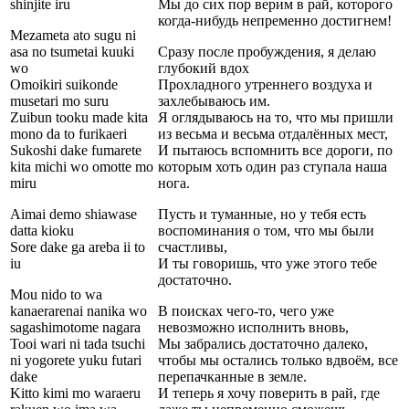
shinjite iru
Мы до сих пор верим в рай, которого
когда-нибудь непременно достигнем!
Mezameta ato sugu ni
asa no tsumetai kuuki
Сразу после пробуждения, я делаю
wo
глубокий вдох
Omoikiri suikonde
Прохладного утреннего воздуха и
musetari mo suru
захлебываюсь им.
Zuibun tooku made kita
Я оглядываюсь на то, что мы пришли
mono da to furikaeri
из весьма и весьма отдалённых мест,
Sukoshi dake fumarete
И пытаюсь вспомнить все дороги, по
kita michi wo omotte mo
которым хоть один раз ступала наша
miru
нога.
Aimai demo shiawase
Пусть и туманные, но у тебя есть
datta kioku
воспоминания о том, что мы были
Sore dake ga areba ii to
счастливы,
iu
И ты говоришь, что уже этого тебе
достаточно.
Mou nido to wa
kanaerarenai nanika wo
В поисках чего-то, чего уже
sagashimotome nagara
невозможно исполнить вновь,
Tooi wari ni tada tsuchi
Мы забрались достаточно далеко,
ni yogorete yuku futari
чтобы мы остались только вдвоём, все
dake
перепачканные в земле.
Kitto kimi mo waraeru
И теперь я хочу поверить в рай, где