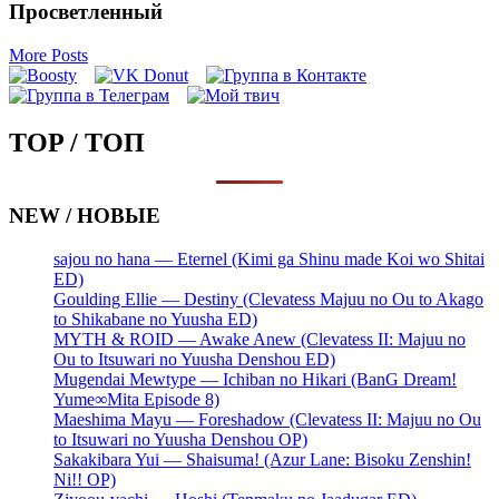
Просветленный
More Posts
TOP / ТОП
NEW / НОВЫЕ
sajou no hana — Eternel (Kimi ga Shinu made Koi wo Shitai
ED)
Goulding Ellie — Destiny (Clevatess Majuu no Ou to Akago
to Shikabane no Yuusha ED)
MYTH & ROID — Awake Anew (Clevatess II: Majuu no
Ou to Itsuwari no Yuusha Denshou ED)
Mugendai Mewtype — Ichiban no Hikari (BanG Dream!
Yume∞Mita Episode 8)
Maeshima Mayu — Foreshadow (Clevatess II: Majuu no Ou
to Itsuwari no Yuusha Denshou OP)
Sakakibara Yui — Shaisuma! (Azur Lane: Bisoku Zenshin!
Ni!! OP)