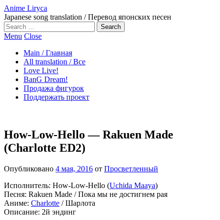
Anime Liryca
Japanese song translation / Перевод японских песен
Search
on:
Menu
Close
Main / Главная
All translation / Все
Love Live!
BanG Dream!
Продажа фигурок
Поддержать проект
How-Low-Hello — Rakuen Made
(Charlotte ED2)
Опубликовано
4 мая, 2016
от
Просветленный
Исполнитель: How-Low-Hello (
Uchida Maaya
)
Песня: Rakuen Made / Пока мы не достигнем рая
Аниме:
Charlotte
/ Шарлота
Описание: 2й эндинг