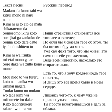
Текст песни
Русский перевод
Madamada kono tabi wa
kitsui mono ni naru
nante
Kimi ni iu to ato de mata
shikararerun da
Somosomo ikiru koto
Наши странствия становится всё
sore jitai ga zankoku de
тяжелее и тяжелее,
Sonna koto dare datte
Но если бы я сказала тебе об этом, ты
iya hodo shitteru to
бы потом обругал меня.
Уже сам факт того, что мы живы, это
Kimi ni wa itsuka
само по себе уже жестоко,
misetai mono ga aru
Ведь всем известно, насколько это
Sore dake wa zutto kono
отвратительно.
mune ni
Есть то, что я хочу когда-нибудь тебе
Mou nido to wa fureru
показать,
koto nai nanika wo
И лишь это всё время было в моём
ushinai nagara
сердце.
Tooku kumo no mukou
wo tada kimi wa
Лишаясь чего-то, к чему уже не
mitsumete iru dake
прикоснуться вновь,
Kitto tadoritsukeru
Ты просто всматриваешься в даль за
rakuen wo ima wo
облака.