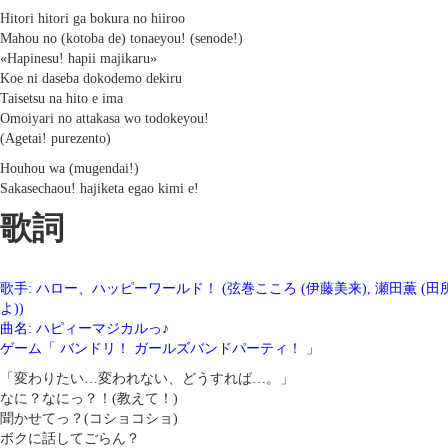
Hitori hitori ga bokura no hiiroo
Mahou no (kotoba de) tonaeyou! (senode!)
«Hapinesu! hapii majikaru»
Koe ni daseba dokodemo dekiru
Taisetsu na hito e ima
Omoiyari no attakasa wo todokeyou!
(Agetai! purezento)
Houhou wa (mugendai!)
Sakasechaou! hajiketa egao kimi e!
歌詞
歌手: ハロー、ハッピーワールド！ (弦巻こころ (伊藤美来), 瀬田薫 (田所
よ))
曲名: ハピィーマジカルっ♪
ゲーム「 バンドリ！ ガールズバンドパーティ！ 」
「変わりたい…変われない、どうすれば…。」
なに？なにっ？！(教えて！)
聞かせてっ？(コショコショ)
ボクに話してごらん？