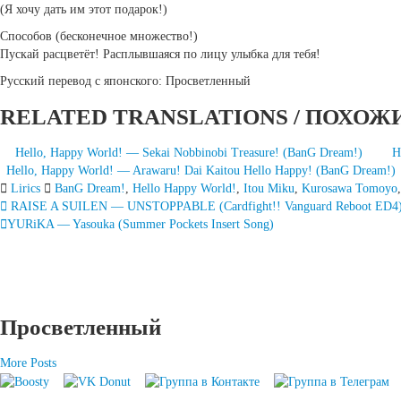
(Я хочу дать им этот подарок!)
Способов (бесконечное множество!)
Пускай расцветёт! Расплывшаяся по лицу улыбка для тебя!
Русский перевод с японского: Просветленный
RELATED TRANSLATIONS / ПОХОЖ
Hello, Happy World! — Sekai Nobbinobi Treasure! (BanG Dream!)
H
Hello, Happy World! — Arawaru! Dai Kaitou Hello Happy! (BanG Dream!)
Lirics
BanG Dream!
,
Hello Happy World!
,
Itou Miku
,
Kurosawa Tomoyo
Запись
RAISE A SUILEN — UNSTOPPABLE (Cardfight!! Vanguard Reboot ED4
YURiKA — Yasouka (Summer Pockets Insert Song)
навигация
Просветленный
More Posts