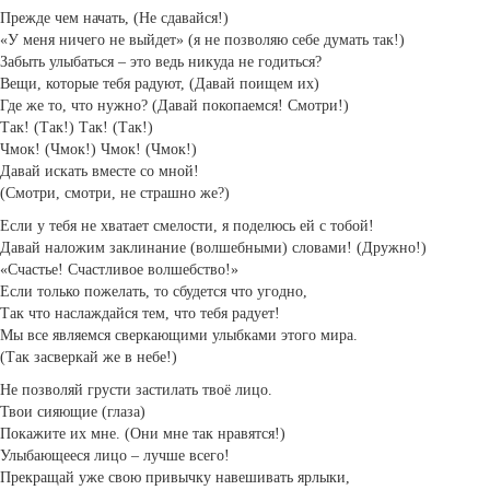
Прежде чем начать, (Не сдавайся!)
«У меня ничего не выйдет» (я не позволяю себе думать так!)
Забыть улыбаться – это ведь никуда не годиться?
Вещи, которые тебя радуют, (Давай поищем их)
Где же то, что нужно? (Давай покопаемся! Смотри!)
Так! (Так!) Так! (Так!)
Чмок! (Чмок!) Чмок! (Чмок!)
Давай искать вместе со мной!
(Смотри, смотри, не страшно же?)
Если у тебя не хватает смелости, я поделюсь ей с тобой!
Давай наложим заклинание (волшебными) словами! (Дружно!)
«Счастье! Счастливое волшебство!»
Если только пожелать, то сбудется что угодно,
Так что наслаждайся тем, что тебя радует!
Мы все являемся сверкающими улыбками этого мира.
(Так засверкай же в небе!)
Не позволяй грусти застилать твоё лицо.
Твои сияющие (глаза)
Покажите их мне. (Они мне так нравятся!)
Улыбающееся лицо – лучше всего!
Прекращай уже свою привычку навешивать ярлыки,