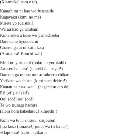
(Kirameke! sora e to)
Kanashimi ni kao wo fusenaide
Kagayaku (kimi no me)
Misete yo (daisuki!)
Warau kao ga ichiban!
Kimetsukeru kuse wo yamechaeba
Dare datte byoudou ni
Chansu ga ai ni kuru kara
(Arararara! Konchi wa!)
Kimi no yorokobi (boku no yorokobi)
Awasereba hora! (muteki de tsuyoi!)
Daremo ga minna motsu sukueru chikara
Yarikata wo shirou (kimi nara dekiru!)
Kantan ne mazuwa… (hagemasu oto de)
Ei! (ei!) ei! (ei!)
Oo! (oo!) oo! (oo!)
Te wo tsunagi hashire!
(Hora hora kakedasou! kimochi!)
Kimi wa te ni shiteru! daijoubu!
Ima koso (tonaete!) junbi wa (ii ka na?)
«Hapinesu! hapii majikaru»