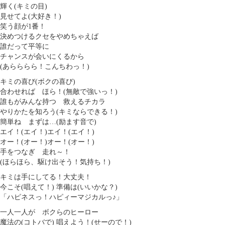
輝く(キミの目)
見せてよ(大好き！)
笑う顔が1番！
決めつけるクセをやめちゃえば
誰だって平等に
チャンスが会いにくるから
(あらららら！こんちわっ！)
キミの喜び(ボクの喜び)
合わせれば ほら！(無敵で強いっ！)
誰もがみんな持つ 救えるチカラ
やりかたを知ろう(キミならできる！)
簡単ね まずは…(励ます音で)
エイ！(エイ！)エイ！(エイ！)
オー！(オー！)オー！(オー！)
手をつなぎ 走れ～！
(ほらほら、駆け出そう！気持ち！)
キミは手にしてる！大丈夫！
今こそ(唱えて！) 準備は(いいかな？)
「ハピネスっ！ハピィーマジカルっ♪」
一人一人が ボクらのヒーロー
魔法の(コトバで) 唱えよう！(せーので！)