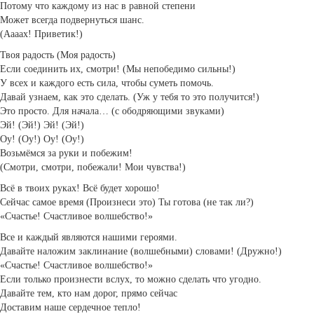
Потому что каждому из нас в равной степени
Может всегда подвернуться шанс.
(Аааах! Приветик!)
Твоя радость (Моя радость)
Если соединить их, смотри! (Мы непобедимо сильны!)
У всех и каждого есть сила, чтобы суметь помочь.
Давай узнаем, как это сделать. (Уж у тебя то это получится!)
Это просто. Для начала… (с ободряющими звуками)
Эй! (Эй!) Эй! (Эй!)
Оу! (Оу!) Оу! (Оу!)
Возьмёмся за руки и побежим!
(Смотри, смотри, побежали! Мои чувства!)
Всё в твоих руках! Всё будет хорошо!
Сейчас самое время (Произнеси это) Ты готова (не так ли?)
«Счастье! Счастливое волшебство!»
Все и каждый являются нашими героями.
Давайте наложим заклинание (волшебными) словами! (Дружно!)
«Счастье! Счастливое волшебство!»
Если только произнести вслух, то можно сделать что угодно.
Давайте тем, кто нам дорог, прямо сейчас
Доставим наше сердечное тепло!