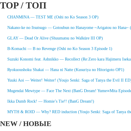
TOP / ТОП
CHANMINA — TEST ME (Oshi no Ko Season 3 OP)
Nakano-ke no Itsutsugo — Gotoubun no Hanayome ~Arigatou no Hana~
GLAY — Dead Or Alive (Shuumatsu no Walküre III OP)
B-Komachi — B no Revenge (Oshi no Ko Season 3 Episode 1)
Suzuki Konomi feat. Ashnikko — Recollect (Re:Zero kara Hajimeru Iseka
Ryokuoushoku Shakai — Hana ni Natte (Kusuriya no Hitorigoto OP1)
Yuuki Aoi — Weiter! Weiter! (Youjo Senki: Saga of Tanya the Evil II ED
Mugendai Mewtype — Face The Next (BanG Dream! Yume∞Mita Episode
Ikka Dumb Rock! — Homie’s Tie!! (BanG Dream!)
MYTH & ROID — Why? RED induction (Youjo Senki: Saga of Tanya the
NEW / НОВЫЕ