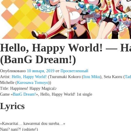
Hello, Happy World! — H
(BanG Dream!)
Опубликовано
10 января, 2019
от
Просветленный
Artist:
Hello, Happy World!
(Tsurumaki Kokoro (
Itou Miku
), Seta Kaoru (
Tad
Michelle (
Kurosawa Tomoyo
))
Title: Happiness! Happy Magical♪
Game «
BanG Dream!
», Hello, Happy World! 1st single
Lyrics
«Kawaritai… kawarenai dou sureba…»
Nani? nani?! (oshiete!)