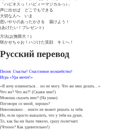
「ハピネスっ！ハピィーマジカルっ♪」
声に出せば どこでもできる
大切な人へ いま
思いやりのあったかさを 届けよう！
(あげたい！プレゼント)
方法は(無限大！)
咲かせちゃお！ハジけた笑顔 キミへ！
Русский перевод
Песня: Счастье! Счастливое волшебство!
Игра «Ура мечте!»
«Я хочу измениться… но не могу. Что же мне делать…»
Что же? Что же?! (Скажи мне!)
Можешь сказать мне? (На ушко)
Поговори со мной, хорошо?
Невозможно… никто не может решать за тебя.
Но, если просто выпалить, что у тебя на душе,
То, как бы ни было тяжело, сразу полегчает.
(Чтоооо? Как удивительно!)