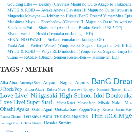
Goulding Ellie — Destiny (Clevatess Majuu no Ou to Akago to Shikaban
MYTH & ROID — Awake Anew (Clevatess II: Majuu no Ou to Itsuwari 
Mugendai Mewtype — Ichiban no Hikari (BanG Dream! Yume∞Mita Epis
Maeshima Mayu — Foreshadow (Clevatess II: Majuu no Ou to Itsuwari n
Sakakibara Yui — Shaisuma! (Azur Lane: Bisoku Zenshin! Ni!! OP)
Ziyoou-vachi — Hoshi (Tenmaku no Jaadugar ED)
SEKAI NO OWARI — Stella (Tenmaku no Jaadugar OP)
Yuuki Aoi — Weiter! Weiter! (Youjo Senki: Saga of Tanya the Evil II ED
MYTH & ROID — Why? RED induction (Youjo Senki: Saga of Tanya the
9Lana — RASEN (Bleach: Sennen Kessen-hen — Kashin-tan ED)
TAGS / МЕТКИ
BanG Drea
Aoyama Nagisa
Aqours
Aiba Aina
Amamiya Sora
J-Rock/Pop
Kitou Akari
Liell
Kurosawa Tomoyo
Kubota Miyu
Kusunoki Tomori
Love Live! Nijigasaki High School Idol Doukouka
Love Live! Super Star!!
Miz
Misaki Nako
Maeda Kaori
Minase Inori
Ohashi Ayaka
Onishi Aguri
Ootsuka Sae
Poppin'Party
Roselia
Sagara May
THE iDOLM@STE
Terakawa Aimi
THE iDOLM@STER
Tanaka Chiemi
Uesaka Sumire
Tsumugi Risa
Uchida Maaya