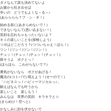
ダメなんて誰も決めてないよ
お腹から吐き出せば
辛いの どうでもよくな～る～♪
(あらららら？フ・シ・ギ！)
始める前に(あきらめないで！)
できないなんて(思い込まない！)
笑顔を忘れちゃもったいないよ？
キミの楽しいことを(探検しよう)
ツボはどこだろう？(つついちゃえ！ほら！)
ツン！(ツン！)ツン！(ツン！)
チュッ！(チュッ！)チュッ！(チュッ！)
探そうよ ボクとっ！
(ほらほら、こわがらないで？)
勇気がないなら ボクがあげる！
魔法の(コトバで) 唱えよう！(せーので！)
「ハピネスっ！ハピィーマジカルっ♪」
願えばなんでも叶うから
楽しいこと 楽しもう！
みんなは 世界の笑顔 キラキラと☆
(きらめけ！空へと)
かなしみに顔を伏せないで