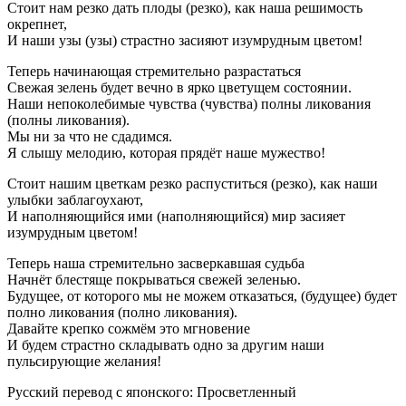
Стоит нам резко дать плоды (резко), как наша решимость
окрепнет,
И наши узы (узы) страстно засияют изумрудным цветом!
Теперь начинающая стремительно разрастаться
Свежая зелень будет вечно в ярко цветущем состоянии.
Наши непоколебимые чувства (чувства) полны ликования
(полны ликования).
Мы ни за что не сдадимся.
Я слышу мелодию, которая прядёт наше мужество!
Стоит нашим цветкам резко распуститься (резко), как наши
улыбки заблагоухают,
И наполняющийся ими (наполняющийся) мир засияет
изумрудным цветом!
Теперь наша стремительно засверкавшая судьба
Начнёт блестяще покрываться свежей зеленью.
Будущее, от которого мы не можем отказаться, (будущее) будет
полно ликования (полно ликования).
Давайте крепко сожмём это мгновение
И будем страстно складывать одно за другим наши
пульсирующие желания!
Русский перевод с японского: Просветленный