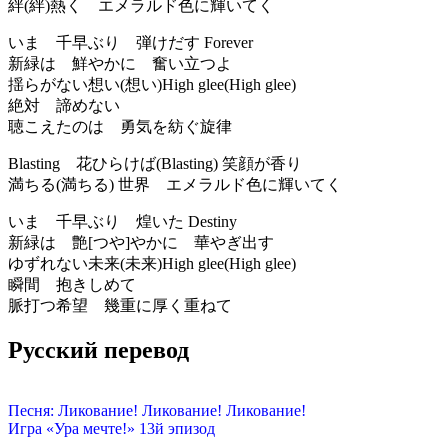
絆(絆)熱く エメラルド色に輝いてく
いま 千早ぶり 弾けだす Forever
新緑は 鮮やかに 奮い立つよ
揺らがない想い(想い)High glee(High glee)
絶対 諦めない
聴こえたのは 勇気を紡ぐ旋律
Blasting 花ひらけば(Blasting) 笑顔が香り
満ちる(満ちる) 世界 エメラルド色に輝いてく
いま 千早ぶり 煌いた Destiny
新緑は 艶[つや]やかに 華やぎ出す
ゆずれない未来(未来)High glee(High glee)
瞬間 抱きしめて
脈打つ希望 幾重に厚く重ねて
Русский перевод
Песня: Ликование! Ликование! Ликование!
Игра «Ура мечте!» 13й эпизод