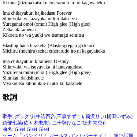
Kizuna (kizuna) atsuku emerarudo iro ni kagayaiteku
Ima chihayaburi hajikedasu Forever
Shinryoku wa azayaka ni furuitatsu yo
Yuraganai omoi (omoi) High glee (High glee)
Zettai akiramenai
Kikoeta no wa yuuki wo tsumugu senritsu
Blasting hana hirakeba (Blasting) egao ga kaori
Michiru (michiru) sekai emerarudo iro ni kagayaiteku
Ima chihayaburi kirameita Destiny
Shinryoku wa tsuyayaka ni hanayagidasu
Yuzurenai mirai (mirai) High glee (High glee)
Shunkan dakishimete
Myakuutsu kibou ikue ni atsuku kasanete
歌詞
歌手: グリグリ(牛込百合(三森すずこ), 鵜沢りぃ(橘田いずみ),
鰐部七菜(佐々木未来), 二十騎ひなこ(徳井青空))
曲名: Glee! Glee! Glee!
ゲーム「 バンドリ！ ガールズバンドパーティ！ 」第13話挿