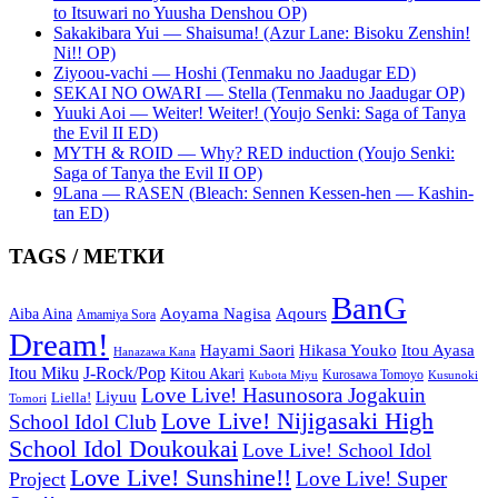
to Itsuwari no Yuusha Denshou OP)
Sakakibara Yui — Shaisuma! (Azur Lane: Bisoku Zenshin!
Ni!! OP)
Ziyoou-vachi — Hoshi (Tenmaku no Jaadugar ED)
SEKAI NO OWARI — Stella (Tenmaku no Jaadugar OP)
Yuuki Aoi — Weiter! Weiter! (Youjo Senki: Saga of Tanya
the Evil II ED)
MYTH & ROID — Why? RED induction (Youjo Senki:
Saga of Tanya the Evil II OP)
9Lana — RASEN (Bleach: Sennen Kessen-hen — Kashin-
tan ED)
TAGS / МЕТКИ
BanG
Aoyama Nagisa
Aqours
Aiba Aina
Amamiya Sora
Dream!
Hayami Saori
Hikasa Youko
Itou Ayasa
Hanazawa Kana
Itou Miku
J-Rock/Pop
Kitou Akari
Kurosawa Tomoyo
Kubota Miyu
Kusunoki
Love Live! Hasunosora Jogakuin
Liyuu
Liella!
Tomori
Love Live! Nijigasaki High
School Idol Club
School Idol Doukoukai
Love Live! School Idol
Love Live! Sunshine!!
Love Live! Super
Project