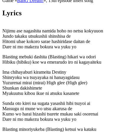
Game «
BanG Dream!
», 13th episode insert song
Lyrics
Nijimu ase nagashita namida hoho no netsu kokyuuon
Jundo takaku utsukushii shinshisa de
Hitomi ubae kokoro sarae hashiridase daitan de
Dare ni mo makezu bokura wa yuku yo
Blasting mebuki dashita (Blasting) hikari wa odori
Hibiku (hibiku) koe wa emerarudo iro ni kagayaiteku
Ima chihayaburi kirameita Destiny
Shinryoku wa tsuyayaka ni hanayagidasu
Yuzurenai mirai (mirai) High glee (High glee)
Shunkan dakishimete
Myakuutsu kibou ikue ni atsuku kasanete
Sunda oto kirei na sugata yasashii hibi tsuyoi ai
Massugu ni mune wo utsu akarusa de
Kumo wo harai hizashi tsurete mukau saki osorenai
Dare ni mo makezu bokura wa yuku yo
Blasting minoriyukeba (Blasting) ketsui wa kataku