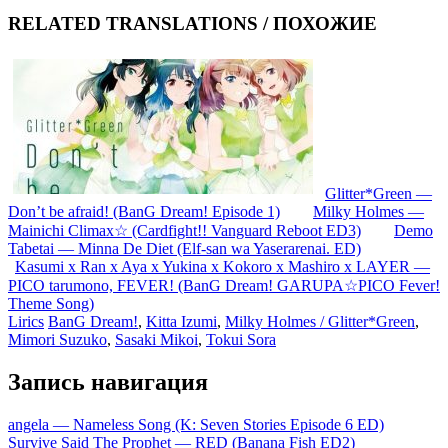
RELATED TRANSLATIONS / ПОХОЖИЕ
Glitter*Green —
Don’t be afraid! (BanG Dream! Episode 1)
Milky Holmes —
Mainichi Climax☆ (Cardfight!! Vanguard Reboot ED3)
Demo
Tabetai — Minna De Diet (Elf-san wa Yaserarenai. ED)
Kasumi x Ran x Aya x Yukina x Kokoro x Mashiro x LAYER —
PICO tarumono, FEVER! (BanG Dream! GARUPA☆PICO Fever!
Theme Song)
Lirics
BanG Dream!
,
Kitta Izumi
,
Milky Holmes / Glitter*Green
,
Mimori Suzuko
,
Sasaki Mikoi
,
Tokui Sora
Запись навигация
angela — Nameless Song (K: Seven Stories Episode 6 ED)
Survive Said The Prophet — RED (Banana Fish ED2)