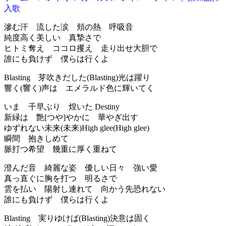
入歌
滲む汗 流した涙 頬の熱 呼吸音
純度高く美しい 真摯さで
ヒトミ奪え ココロ攫え 走り出せ大胆で
誰にも負けず 僕らは行くよ
Blasting 芽吹きだした(Blasting)光は躍り
響く(響く)声は エメラルド色に輝いてく
いま 千早ぶり 煌いた Destiny
新緑は 艶[つや]やかに 華やぎ出す
ゆずれない未来(未来)High glee(High glee)
瞬間 抱きしめて
脈打つ希望 幾重に厚く重ねて
澄んだ音 綺麗な姿 優しい日々 強い愛
真っ直ぐに胸を打つ 明るさで
雲を払い 陽射し連れて 向かう先恐れない
誰にも負けず 僕らは行くよ
Blasting 実りゆけば(Blasting)決意は固く