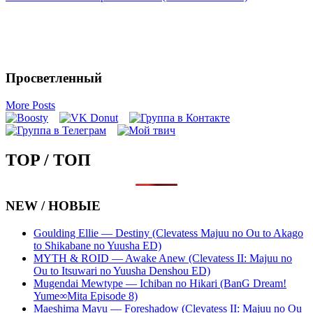
Просветленный
More Posts
TOP / ТОП
NEW / НОВЫЕ
Goulding Ellie — Destiny (Clevatess Majuu no Ou to Akago
to Shikabane no Yuusha ED)
MYTH & ROID — Awake Anew (Clevatess II: Majuu no
Ou to Itsuwari no Yuusha Denshou ED)
Mugendai Mewtype — Ichiban no Hikari (BanG Dream!
Yume∞Mita Episode 8)
Maeshima Mayu — Foreshadow (Clevatess II: Majuu no Ou