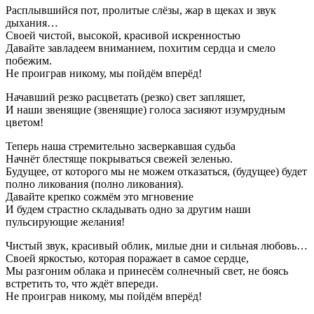
Расплывшийся пот, пролитые слёзы, жар в щеках и звук
дыхания…
Своей чистой, высокой, красивой искренностью
Давайте завладеем вниманием, похитим сердца и смело
побежим.
Не проиграв никому, мы пойдём вперёд!
Начавший резко расцветать (резко) свет запляшет,
И наши звенящие (звенящие) голоса засияют изумрудным
цветом!
Теперь наша стремительно засверкавшая судьба
Начнёт блестяще покрываться свежей зеленью.
Будущее, от которого мы не можем отказаться, (будущее) будет
полно ликования (полно ликования).
Давайте крепко сожмём это мгновение
И будем страстно складывать одно за другим наши
пульсирующие желания!
Чистый звук, красивый облик, милые дни и сильная любовь…
Своей яркостью, которая поражает в самое сердце,
Мы разгоним облака и принесём солнечный свет, не боясь
встретить то, что ждёт впереди.
Не проиграв никому, мы пойдём вперёд!