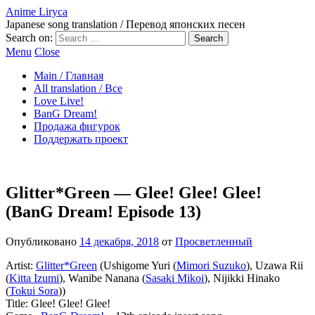
Anime Liryca
Japanese song translation / Перевод японских песен
Search on:
Menu
Close
Main / Главная
All translation / Все
Love Live!
BanG Dream!
Продажа фигурок
Поддержать проект
Glitter*Green — Glee! Glee! Glee!
(BanG Dream! Episode 13)
Опубликовано
14 декабря, 2018
от
Просветленный
Artist:
Glitter*Green
(Ushigome Yuri (
Mimori Suzuko
), Uzawa Rii
(
Kitta Izumi
), Wanibe Nanana (
Sasaki Mikoi
), Nijikki Hinako
(
Tokui Sora
))
Title: Glee! Glee! Glee!