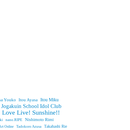
Itou Miku
sa Youko
Itou Ayasa
 Jogakuin School Idol Club
Love Live! Sunshine!!
Nishimoto Rimi
ki
nano.RIPE
Takahashi Rie
rt Online
Tadokoro Azusa