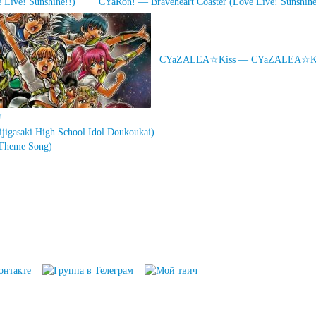
Live! Sunshine!!)
CYaRon! — Braveheart Coaster (Love Live! Sunshine
CYaZALEA☆Kiss — CYaZALEA☆Kiss☆
!
gasaki High School Idol Doukoukai)
 Theme Song)