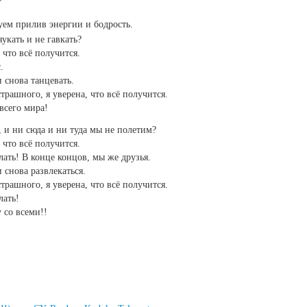
уем прилив энергии и бодрость.
яукать и не гавкать?
что всё получится.
.
и снова танцевать.
рашного, я уверена, что всё получится.
всего мира!
, и ни сюда и ни туда мы не полетим?
что всё получится.
ать! В конце концов, мы же друзья.
и снова развлекаться.
рашного, я уверена, что всё получится.
лать!
 со всеми!!