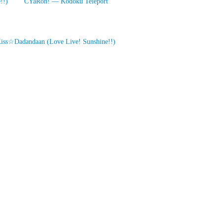
!!)
CYaRon! — Kodoku Teleport
Dadandaan (Love Live! Sunshine!!)