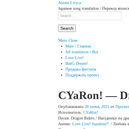
Anime Liryca
Japanese song translation / Перевод япон
Search
on:
Menu
Close
Main / Главная
All translation / Все
Love Live!
BanG Dream!
Продажа фигурок
Поддержать проект
CYaRon! — Dra
Опубликовано
28 июня, 2021
от
Просве
Исполнитель:
CYaRon!
Песня: Dragon Riders / Наездники на др
Аниме:
Love Live! Sunshine!!
/ Любовь 