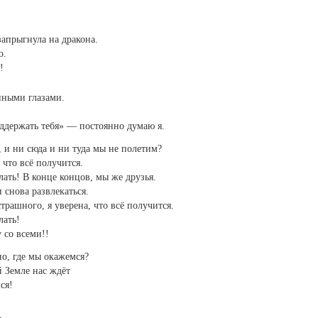
запрыгнула на дракона.
о.
!
нными глазами.
оддержать тебя» — постоянно думаю я.
, и ни сюда и ни туда мы не полетим?
что всё получится.
ать! В конце концов, мы же друзья.
и снова развлекаться.
рашного, я уверена, что всё получится.
лать!
 со всеми!!
но, где мы окажемся?
й Земле нас ждёт
ся!
,