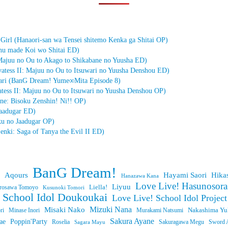
irl (Hanaori-san wa Tensei shitemo Kenka ga Shitai OP)
inu made Koi wo Shitai ED)
 Majuu no Ou to Akago to Shikabane no Yuusha ED)
ss II: Majuu no Ou to Itsuwari no Yuusha Denshou ED)
ari (BanG Dream! Yume∞Mita Episode 8)
ss II: Majuu no Ou to Itsuwari no Yuusha Denshou OP)
ne: Bisoku Zenshin! Ni!! OP)
aadugar ED)
 no Jaadugar OP)
enki: Saga of Tanya the Evil II ED)
BanG Dream!
Aqours
Hayami Saori
Hika
Hanazawa Kana
Love Live! Hasunosora
Liyuu
Liella!
rosawa Tomoyo
Kusunoki Tomori
h School Idol Doukoukai
Love Live! School Idol Project
Mizuki Nana
Misaki Nako
ri
Minase Inori
Nakashima Yu
Murakami Natsumi
Sakura Ayane
ae
Poppin'Party
Sword A
Roselia
Sagara Mayu
Sakuragawa Megu