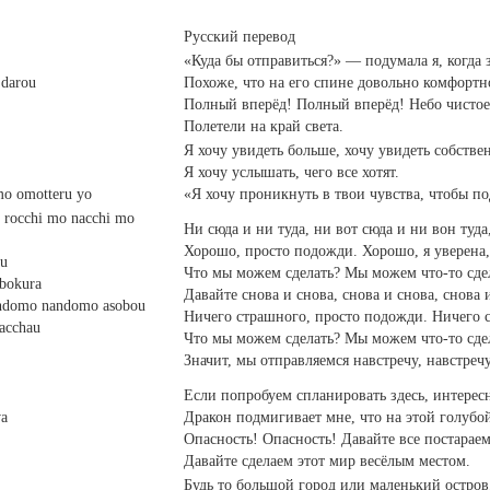
Русский перевод
«Куда бы отправиться?» — подумала я, когда 
 darou
Похоже, что на его спине довольно комфортн
Полный вперёд! Полный вперёд! Небо чистое
Полетели на край света.
Я хочу увидеть больше, хочу увидеть собстве
Я хочу услышать, чего все хотят.
umo omotteru yo
«Я хочу проникнуть в твои чувства, чтобы п
 rocchi mo nacchi mo
Ни сюда и ни туда, ни вот сюда и ни вон туда
Хорошо, просто подожди. Хорошо, я уверена, 
au
Что мы можем сделать? Мы можем что-то сдел
 bokura
Давайте снова и снова, снова и снова, снова 
domo nandomo asobou
Ничего страшного, просто подожди. Ничего ст
nacchau
Что мы можем сделать? Мы можем что-то сде
Значит, мы отправляемся навстречу, навстречу
Если попробуем спланировать здесь, интерес
wa
Дракон подмигивает мне, что на этой голубо
Опасность! Опасность! Давайте все постараем
Давайте сделаем этот мир весёлым местом.
Будь то большой город или маленький остров