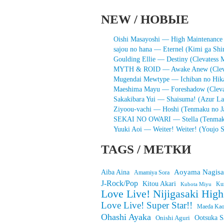
NEW / НОВЫЕ
Oishi Masayoshi — High Maintenance G
sajou no hana — Eternel (Kimi ga Sh
Goulding Ellie — Destiny (Clevatess
MYTH & ROID — Awake Anew (Clevate
Mugendai Mewtype — Ichiban no Hik
Maeshima Mayu — Foreshadow (Clevate
Sakakibara Yui — Shaisuma! (Azur La
Ziyoou-vachi — Hoshi (Tenmaku no J
SEKAI NO OWARI — Stella (Tenmaku
Yuuki Aoi — Weiter! Weiter! (Youjo S
TAGS / МЕТКИ
Aoyama Nagisa
Aiba Aina
Amamiya Sora
J-Rock/Pop
Kitou Akari
Ku
Kubota Miyu
Love Live! Nijigasaki Hig
Love Live! Super Star!!
Maeda Kao
Ohashi Ayaka
Onishi Aguri
Ootsuka S