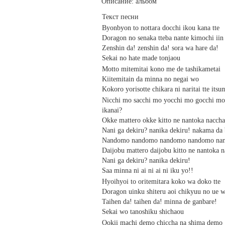
Описание: альбом
Текст песни
Byonbyon to nottara docchi ikou kana tte
Doragon no senaka tteba nante kimochi iin
Zenshin da! zenshin da! sora wa hare da!
Sekai no hate made tonjaou
Motto mitemitai kono me de tashikametai
Kiitemitain da minna no negai wo
Kokoro yorisotte chikara ni naritai tte its
Nicchi mo sacchi mo yocchi mo gocchi mo
ikanai?
Okke mattero okke kitto ne nantoka nacch
Nani ga dekiru? nanika dekiru! nakama da
Nandomo nandomo nandomo nandomo nan
Daijobu mattero daijobu kitto ne nantoka 
Nani ga dekiru? nanika dekiru!
Saa minna ni ai ni ai ni iku yo!!
Hyoihyoi to oritemitara koko wa doko tte
Doragon uinku shiteru aoi chikyuu no ue 
Taihen da! taihen da! minna de ganbare!
Sekai wo tanoshiku shichaou
Ookii machi demo chiccha na shima demo