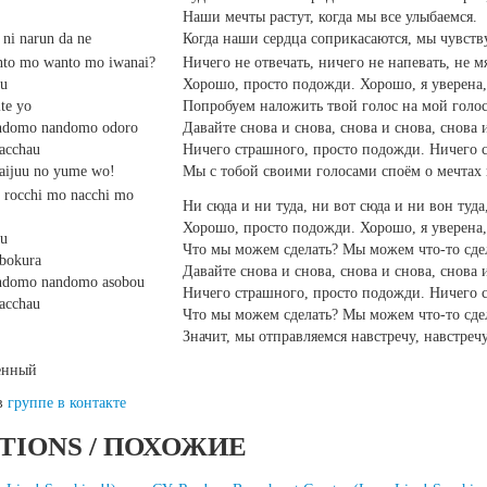
Наши мечты растут, когда мы все улыбаемся.
 ni narun da ne
Когда наши сердца соприкасаются, мы чувств
nto mo wanto mo iwanai?
Ничего не отвечать, ничего не напевать, не м
au
Хорошо, просто подожди. Хорошо, я уверена, 
te yo
Попробуем наложить твой голос на мой голос
ndomo nandomo odoro
Давайте снова и снова, снова и снова, снова 
nacchau
Ничего страшного, просто подожди. Ничего ст
kaijuu no yume wo!
Мы с тобой своими голосами споём о мечтах 
 rocchi mo nacchi mo
Ни сюда и ни туда, ни вот сюда и ни вон туда
Хорошо, просто подожди. Хорошо, я уверена, 
au
Что мы можем сделать? Мы можем что-то сдел
 bokura
Давайте снова и снова, снова и снова, снова 
domo nandomo asobou
Ничего страшного, просто подожди. Ничего ст
nacchau
Что мы можем сделать? Мы можем что-то сде
Значит, мы отправляемся навстречу, навстречу
ленный
 в
группе в контакте
TIONS / ПОХОЖИЕ