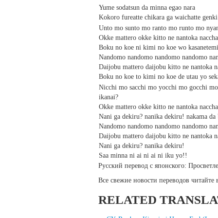
Yume sodatsun da minna egao nara
Kokoro fureatte chikara ga waichatte genki
Unto mo sunto mo ranto mo runto mo nya
Okke mattero okke kitto ne nantoka nacch
Boku no koe ni kimi no koe wo kasanetemi
Nandomo nandomo nandomo nandomo na
Daijobu mattero daijobu kitto ne nantoka 
Boku no koe to kimi no koe de utau yo se
Nicchi mo sacchi mo yocchi mo gocchi mo
ikanai?
Okke mattero okke kitto ne nantoka nacch
Nani ga dekiru? nanika dekiru! nakama da
Nandomo nandomo nandomo nandomo nan
Daijobu mattero daijobu kitto ne nantoka 
Nani ga dekiru? nanika dekiru!
Saa minna ni ai ni ai ni iku yo!!
Русский перевод с японского: Просвет
Все свежие новости переводов читайте
RELATED TRANSLA