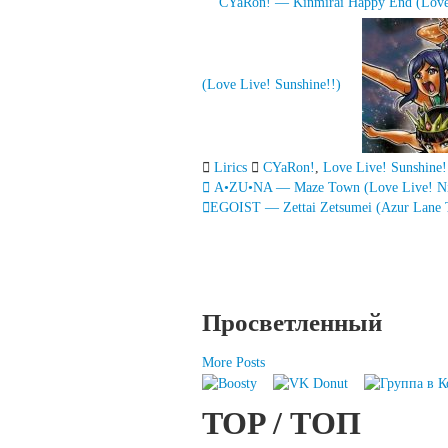
CYaRon! — Kinmirai Happy End (Love 
(Love Live! Sunshine!!)
Lirics
CYaRon!
,
Love Live! Sunshine!
Запись
A•ZU•NA — Maze Town (Love Live! Niji
EGOIST — Zettai Zetsumei (Azur Lane
навигация
Просветленный
More Posts
TOP / ТОП