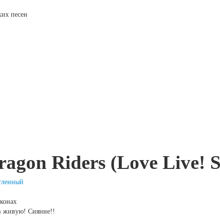
ских песен
gon Riders (Love Live! S
тленный
аконах
в живую! Сияние!!