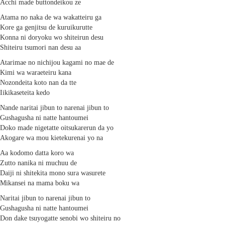
Acchi made buttondeikou ze
Atama no naka de wa wakatteiru ga
Kore ga genjitsu de kuruikurutte
Konna ni doryoku wo shiteirun desu
Shiteiru tsumori nan desu aa
Atarimae no nichijou kagami no mae de
Kimi wa waraeteiru kana
Nozondeita koto nan da tte
Iikikaseteita kedo
Nande naritai jibun to narenai jibun to
Gushagusha ni natte hantoumei
Doko made nigetatte oitsukarerun da yo
Akogare wa mou kietekurenai yo na
Aa kodomo datta koro wa
Zutto nanika ni muchuu de
Daiji ni shitekita mono sura wasurete
Mikansei na mama boku wa
Naritai jibun to narenai jibun to
Gushagusha ni natte hantoumei
Don dake tsuyogatte senobi wo shiteiru no