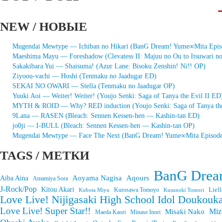
NEW / НОВЫЕ
Mugendai Mewtype — Ichiban no Hikari (BanG Dream! Yume∞Mita Epis
Maeshima Mayu — Foreshadow (Clevatess II: Majuu no Ou to Itsuwari n
Sakakibara Yui — Shaisuma! (Azur Lane: Bisoku Zenshin! Ni!! OP)
Ziyoou-vachi — Hoshi (Tenmaku no Jaadugar ED)
SEKAI NO OWARI — Stella (Tenmaku no Jaadugar OP)
Yuuki Aoi — Weiter! Weiter! (Youjo Senki: Saga of Tanya the Evil II ED
MYTH & ROID — Why? RED induction (Youjo Senki: Saga of Tanya the
9Lana — RASEN (Bleach: Sennen Kessen-hen — Kashin-tan ED)
jo0ji — I-BULL (Bleach: Sennen Kessen-hen — Kashin-tan OP)
Mugendai Mewtype — Face The Next (BanG Dream! Yume∞Mita Episode
TAGS / МЕТКИ
BanG Drea
Aoyama Nagisa
Aqours
Aiba Aina
Amamiya Sora
J-Rock/Pop
Kitou Akari
Liell
Kurosawa Tomoyo
Kubota Miyu
Kusunoki Tomori
Love Live! Nijigasaki High School Idol Doukouka
Love Live! Super Star!!
Miz
Misaki Nako
Maeda Kaori
Minase Inori