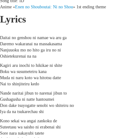
Song title: ID
Anime «
Enen no Shouboutai: Ni no Shou
» 1st ending theme
Lyrics
Daitai no genshou ni namae wa aru ga
Daremo wakaranai na massakasama
Nanjuuoku mo no hito ga iru no ni
Oshietekurenai na na
Kagiri aru inochi to hikikae ni shite
Boku wa susumeteiru kana
Muda ni naru koto wa hitotsu datte
Nai to shinjiteiru kedo
Nande naritai jibun to narenai jibun to
Gushagusha ni natte hantoumei
Don dake tsuyogatte senobi wo shiteiru no
Iya da na tsukarechau shi
Kono sekai wa angai zankoku de
Suteetasu wa saisho ni erabenai shi
Sore nara nakayubi tatete