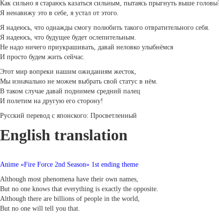
Как сильно я стараюсь казаться сильным, пытаясь прыгнуть выше головы
Я ненавижу это в себе, я устал от этого.
Я надеюсь, что однажды смогу полюбить такого отвратительного себя.
Я надеюсь, что будущее будет ослепительным.
Не надо ничего приукрашивать, давай неловко улыбнёмся
И просто будем жить сейчас.
Этот мир вопреки нашим ожиданиям жесток,
Мы изначально не можем выбрать свой статус в нём.
В таком случае давай поднимем средний палец
И полетим на другую его сторону!
Русский перевод с японского: Просветленный
English translation
Anime «Fire Force 2nd Season» 1st ending theme
Although most phenomena have their own names,
But no one knows that everything is exactly the opposite.
Although there are billions of people in the world,
But no one will tell you that.