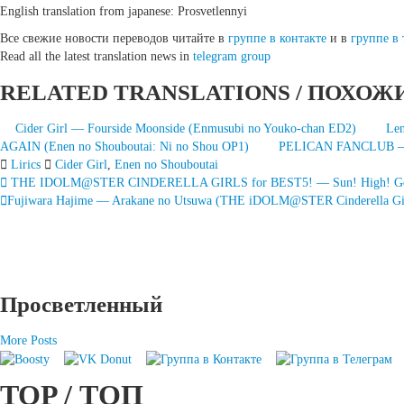
English translation from japanese: Prosvetlennyi
Все свежие новости переводов читайте в
группе в контакте
и в
группе в 
Read all the latest translation news in
telegram group
RELATED TRANSLATIONS / ПОХОЖ
Cider Girl — Fourside Moonside (Enmusubi no Youko-chan ED2)
Len
AGAIN (Enen no Shouboutai: Ni no Shou OP1)
PELICAN FANCLUB — De
Lirics
Cider Girl
,
Enen no Shouboutai
Запись
THE IDOLM@STER CINDERELLA GIRLS for BEST5! — Sun! High! Gold
Fujiwara Hajime — Arakane no Utsuwa (THE iDOLM@STER Cinderella Gir
навигация
Просветленный
More Posts
TOP / ТОП