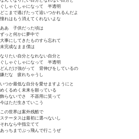
なんでなりたい自分となれない自分と
ぐしゃぐしゃになって 半透明
どこまで逃げたって追いつかれるんだよ
憧れはもう消えてくれないよな
ああ 子供だった頃は
ずっと何かに夢中で
大事にしてきたものすら忘れて
未完成なまま僕は
なりたい自分となれない自分と
ぐしゃぐしゃになって 半透明
どんだけ強がって 背伸びをしているの
嫌だな 疲れちゃうし
いつか最低な自分を愛せますようにと
めくるめく未来を願っている
飾らないでさ 不器用に笑って
今はただ生きていこう
この世界は案外残酷で
ステータスは最初に選べないし
それなら中指立てて
あっちまでぶっ飛んで行こうぜ