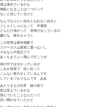
僕は進めているかな
無駄になることは一つだって
ないと信じているけど
なんでなりたい自分となれない自分と
ぐしゃぐしゃになって 半透明
どんだけ強がって 背伸びをしているの
嫌だな 疲れちゃうし
この世界は案外残酷で
ステータスは最初に選べないし
それなら中指立てて
あっちまでぶっ飛んで行こうぜ
頭の中では分かっているが
これが現実で 狂い狂って
こんなに努力をしているんです
しているつもりなんです ああ
あたりまえの日常 鏡の前で
君は笑えているかな
望んでいたことなんだって
言い聞かせていたけど