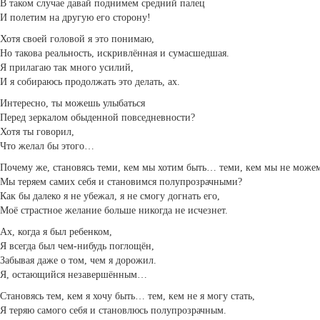
В таком случае давай поднимем средний палец
И полетим на другую его сторону!
Хотя своей головой я это понимаю,
Но такова реальность, искривлённая и сумасшедшая.
Я прилагаю так много усилий,
И я собираюсь продолжать это делать, ах.
Интересно, ты можешь улыбаться
Перед зеркалом обыденной повседневности?
Хотя ты говорил,
Что желал бы этого…
Почему же, становясь теми, кем мы хотим быть… теми, кем мы не можем
Мы теряем самих себя и становимся полупрозрачными?
Как бы далеко я не убежал, я не смогу догнать его,
Моё страстное желание больше никогда не исчезнет.
Ах, когда я был ребенком,
Я всегда был чем-нибудь поглощён,
Забывая даже о том, чем я дорожил.
Я, остающийся незавершённым…
Становясь тем, кем я хочу быть… тем, кем не я могу стать,
Я теряю самого себя и становлюсь полупрозрачным.