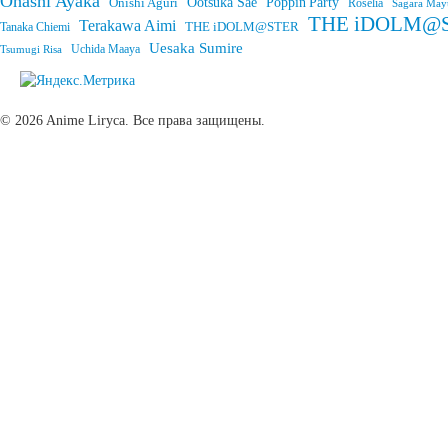
Ohashi Ayaka
Onishi Aguri
Ootsuka Sae
Poppin'Party
Roselia
Sagara May
THE iDOLM@STE
Terakawa Aimi
THE iDOLM@STER
Tanaka Chiemi
Uesaka Sumire
Tsumugi Risa
Uchida Maaya
© 2026 Anime Liryca. Все права защищены.