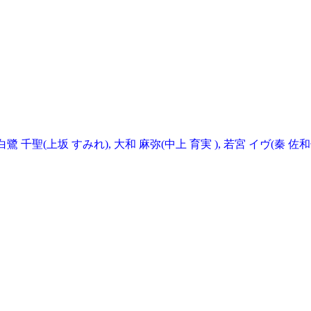
亜李), 白鷺 千聖(上坂 すみれ), 大和 麻弥(中上 育実 ), 若宮 イヴ(秦 佐和