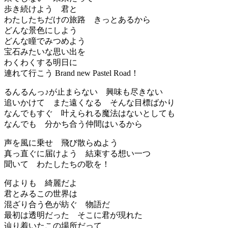
歩き続けよう 君と
わたしたちだけの旅路 きっとあるから
どんな景色にしよう
どんな瞳でみつめよう
宝石みたいな思い出を
わくわくする明日に
連れて行こう Brand new Pastel Road！
るんるんっ♪が止まらない 興味も尽きない
追いかけて また遠くなる そんな目標ばかり
なんでもすぐ 叶えられる魔法はないとしても
なんでも 分かち合う仲間はいるから
声を風に乗せ 飛び散らぬよう
真っ直ぐに届けよう 結束する想い一つ
聞いて わたしたちの歌を！
何よりも 綺麗だよ
君とみるこの世界は
混ざり合う色が紡ぐ 物語だ
最初は透明だった そこに君が現れた
辿り着いたこの場所だって