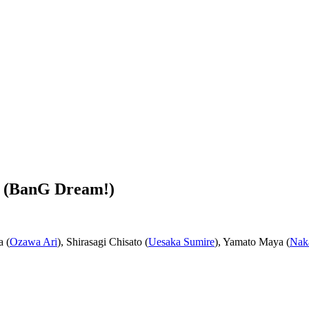
! (BanG Dream!)
a (
Ozawa Ari
), Shirasagi Chisato (
Uesaka Sumire
), Yamato Maya (
Nak