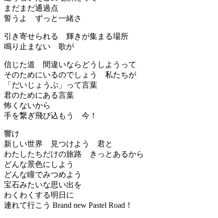
まだまだ通過点
誓うよ ずっと一緒さ
引き寄せられる 輝きが集まる場所
鳴り止まない 歌が
信じた道 間違いならどうしようって
そのためにいるのでしょう 私たちが
「だいじょうぶ」って言葉
君のためにある言葉
怖くないから
手を繋ぎ飛び込もう 今！
響け
新しい世界 見つけよう 君と
わたしたちだけの旅路 きっとあるから
どんな景色にしよう
どんな瞳でみつめよう
宝石みたいな思い出を
わくわくする明日に
連れて行こう Brand new Pastel Road！