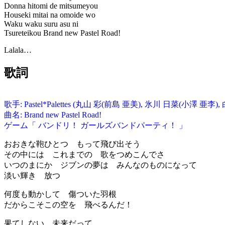
Donna hitomi de mitsumeyou
Houseki mitai na omoide wo
Waku waku suru asu ni
Tsureteikou Brand new Pastel Road!
Lalala…
歌詞
歌手: Pastel*Palettes (丸山 彩(前島 亜美), 氷川 日菜(小澤 
曲名: Brand new Pastel Road!
ゲーム「 バンドリ！ ガールズバンドパーティ！ 」
おおきな鞄ひとつ もって飛び出そう
その中には これまでの 歌をつめこんでさ
いつのまにか ジブンの夢は みんなのものになって
淡い輝き 放つ
何度も動かして 傷ついた羽根
だからこそこの空を 飛べるんだ！
果てしない 未来だって