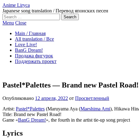
Anime Liryca
Japanese song translation / Перевод японских песен
Search
on:
Menu
Close
Main / Главная
All translation / Все
Love Live!
BanG Dream!
Продажа фигурок
Поддержать проект
Pastel*Palettes — Brand new Pastel Road
Опубликовано
12 апреля, 2022
от
Просветленный
Artist:
Pastel*Palettes
(Maruyama Aya (
Maeshima Ami
), Hikawa Hin
Title: Brand new Pastel Road!
Game «
BanG Dream!
», the fourth in the artist tie-up song project
Lyrics