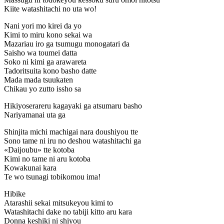
Kiite watashitachi no uta wo!
Nani yori mo kirei da yo
Kimi to miru kono sekai wa
Mazariau iro ga tsumugu monogatari da
Saisho wa toumei datta
Soko ni kimi ga arawareta
Tadoritsuita kono basho datte
Mada mada tsuukaten
Chikau yo zutto issho sa
Hikiyoserareru kagayaki ga atsumaru basho
Nariyamanai uta ga
Shinjita michi machigai nara doushiyou tte
Sono tame ni iru no deshou watashitachi ga
«Daijoubu» tte kotoba
Kimi no tame ni aru kotoba
Kowakunai kara
Te wo tsunagi tobikomou ima!
Hibike
Atarashii sekai mitsukeyou kimi to
Watashitachi dake no tabiji kitto aru kara
Donna keshiki ni shiyou