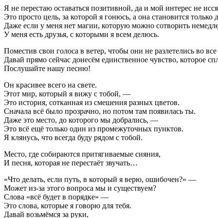
Я не перестаю оставаться позитивной, да и мой интерес не исся
Это просто цель, за которой я гонюсь, а она становится только 
Даже если у меня нет магии, которую можно сотворить немедл
У меня есть друзья, с которыми я всем делюсь.
Поместив свои голоса в ветер, чтобы они не разлетелись во все
Давай прямо сейчас донесём единственное чувство, которое спл
Послушайте нашу песню!
Он красивее всего на свете.
Этот мир, который я вижу с тобой, —
Это история, сотканная из смешения разных цветов.
Сначала всё было прозрачно, но потом там появилась ты.
Даже это место, до которого мы добрались, —
Это всё ещё только один из промежуточных пунктов.
Я клянусь, что всегда буду рядом с тобой.
Место, где собираются притягиваемые сияния,
И песня, которая не перестаёт звучать…
«Что делать, если путь, в который я верю, ошибочен?» —
Может из-за этого вопроса мы и существуем?
Слова «всё будет в порядке» —
Это слова, которые я говорю для тебя.
Давай возьмёмся за руки,