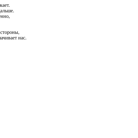
кает.
дальше.
енно,
 стороны,
ачивает нас.