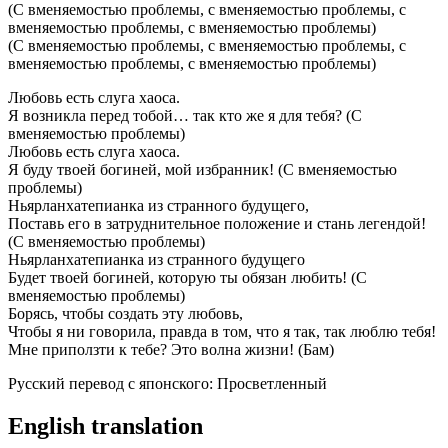
(С вменяемостью проблемы, с вменяемостью проблемы, с
вменяемостью проблемы, с вменяемостью проблемы)
(С вменяемостью проблемы, с вменяемостью проблемы, с
вменяемостью проблемы, с вменяемостью проблемы)
Любовь есть слуга хаоса.
Я возникла перед тобой… так кто же я для тебя? (С
вменяемостью проблемы)
Любовь есть слуга хаоса.
Я буду твоей богиней, мой избранник! (С вменяемостью
проблемы)
Ньярланхатепианка из странного будущего,
Поставь его в затруднительное положение и стань легендой!
(С вменяемостью проблемы)
Ньярланхатепианка из странного будущего
Будет твоей богиней, которую ты обязан любить! (С
вменяемостью проблемы)
Борясь, чтобы создать эту любовь,
Чтобы я ни говорила, правда в том, что я так, так люблю тебя!
Мне приползти к тебе? Это волна жизни! (Бам)
Русский перевод с японского: Просветленный
English translation