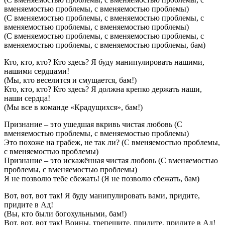
вменяемостью проблемы, с вменяемостью проблемы)
(С вменяемостью проблемы, с вменяемостью проблемы, с
вменяемостью проблемы, с вменяемостью проблемы)
(С вменяемостью проблемы, с вменяемостью проблемы, с
вменяемостью проблемы, с вменяемостью проблемы, бам)
Кто, кто, кто? Кто здесь? Я буду манипулировать нашими,
нашими сердцами!
(Мы, кто веселится и смущается, бам!)
Кто, кто, кто? Кто здесь? Я должна крепко держать наши,
наши сердца!
(Мы все в команде «Крадущихся», бам!)
Признание – это ушедшая вкривь чистая любовь (С
вменяемостью проблемы, с вменяемостью проблемы)
Это похоже на грабеж, не так ли? (С вменяемостью проблемы,
с вменяемостью проблемы)
Признание – это искажённая чистая любовь (С вменяемостью
проблемы, с вменяемостью проблемы)
Я не позволю тебе сбежать! (Я не позволю сбежать, бам)
Вот, вот, вот так! Я буду манипулировать вами, придите,
придите в Ад!
(Вы, кто были богохульными, бам!)
Вот, вот, вот так! Воины, трепещите, придите, придите в Ад!