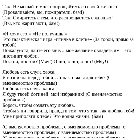
Так! Не мешайте мне, попрощайтесь со своей жизнью!
(Проваливайте, вы, пожиратели, бам!)
Так! Смиритесь с тем, что распрощаетесь с жизнью!
(Вы, кто жарит моти, бам!)
«Я хочу его!» «Не получишь!»
Это галактическая игра «птичка в клетке» (За тобой, прямо за
тобой)
Пожалуйста, дайте его мне… моё желание овладеть им – это
инстинкт любви.
Постой, постой? (Мяу!) О нет, о нет, о нет! (Мяу!)
Любовь есть слуга хаоса.
Я возникла перед тобой… так кто же я для тебя? (С
вменяемостью проблемы)
Любовь есть слуга хаоса.
Я буду твоей богиней, мой избранник! (С вменяемостью
проблемы)
Борясь, чтобы создать эту любовь,
Чтобы я ни говорила, правда в том, что я так, так люблю тебя!
Мне приползти к тебе? Это волна жизни! (Бам)
(С вменяемостью проблемы, с вменяемостью проблемы, с
вменяемостью проблемы, с вменяемостью проблемы)
(С вменяемостью проблемы, с вменяемостью проблемы, с