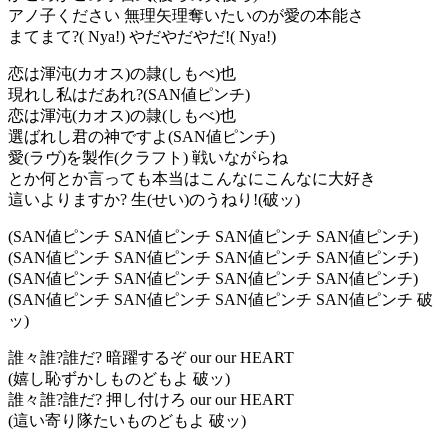
アノ子ください 無理矢理奪いたいのが愛の本能さ
まてまて?( Nya!) やだやだやだ!( Nya!)
恋は渾沌(カオス)の隷(しもべ)也
現れし私はだあれ?(SAN値ピンチ)
恋は渾沌(カオス)の隷(しもべ)也
選ばれし君の神ですよ(SAN値ピンチ)
愛(ラヴ)を製作(クラフト) 戦いながらね
とか何とか言っても本当はこんなにこんなに大好き
這いよりますか? 生(せい)のうねり!(破ッ)
(SAN値ピンチ SAN値ピンチ SAN値ピンチ SAN値ピンチ)
(SAN値ピンチ SAN値ピンチ SAN値ピンチ SAN値ピンチ)
(SAN値ピンチ SAN値ピンチ SAN値ピンチ SAN値ピンチ)
(SAN値ピンチ SAN値ピンチ SAN値ピンチ SAN値ピンチ 破
ッ)
誰々誰?誰だ? 暗躍するぞ our our HEART
(嬉し恥ずかしものどもよ 破ッ)
誰々誰?誰だ? 押し付けろ our our HEART
(這い寄り隊たいものどもよ 破ッ)