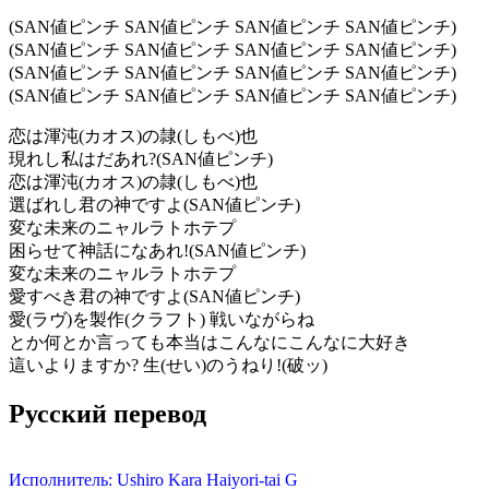
(SAN値ピンチ SAN値ピンチ SAN値ピンチ SAN値ピンチ)
(SAN値ピンチ SAN値ピンチ SAN値ピンチ SAN値ピンチ)
(SAN値ピンチ SAN値ピンチ SAN値ピンチ SAN値ピンチ)
(SAN値ピンチ SAN値ピンチ SAN値ピンチ SAN値ピンチ)
恋は渾沌(カオス)の隷(しもべ)也
現れし私はだあれ?(SAN値ピンチ)
恋は渾沌(カオス)の隷(しもべ)也
選ばれし君の神ですよ(SAN値ピンチ)
変な未来のニャルラトホテプ
困らせて神話になあれ!(SAN値ピンチ)
変な未来のニャルラトホテプ
愛すべき君の神ですよ(SAN値ピンチ)
愛(ラヴ)を製作(クラフト) 戦いながらね
とか何とか言っても本当はこんなにこんなに大好き
這いよりますか? 生(せい)のうねり!(破ッ)
Русский перевод
Исполнитель: Ushiro Kara Haiyori-tai G