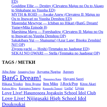
ED)
Goulding Ellie — Destiny (Clevatess Majuu no Ou to Akago
to Shikabane no Yuusha ED)
MYTH & ROID — Awake Anew (Clevatess II: Majuu no
Ou to Itsuwari no Yuusha Denshou ED)
Mugendai Mewtype — Ichiban no Hikari (BanG Dream!
Yume∞Mita Episode 8)
Maeshima Mayu — Foreshadow (Clevatess II: Majuu no Ou
to Itsuwari no Yuusha Denshou OP)
Sakakibara Yui — Shaisuma! (Azur Lane: Bisoku Zenshin!
Ni!! OP)
Ziyoou-vachi — Hoshi (Tenmaku no Jaadugar ED)
SEKAI NO OWARI — Stella (Tenmaku no Jaadugar OP)
TAGS / МЕТКИ
Aoyama Nagisa
Aqours
Aiba Aina
Amamiya Sora
BanG Dream!
Hayami Saori
Hanazawa Kana
Itou Miku
J-Rock/Pop
Hikasa Youko
Itou Ayasa
Kitou Akari
Liyuu
Liella!
Kurosawa Tomoyo
Kubota Miyu
Kusunoki Tomori
Love Live! Hasunosora Jogakuin School Idol Club
Love Live! Nijigasaki High School Idol
Doukoukai