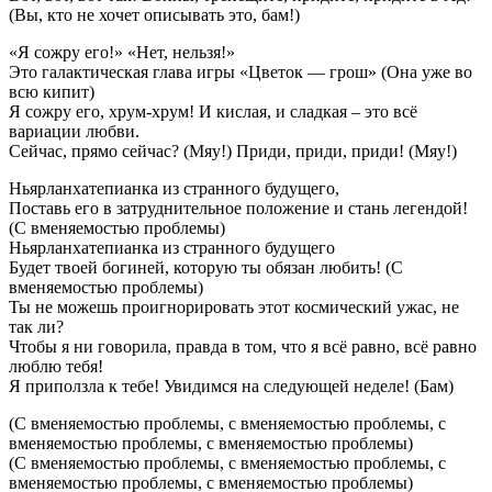
(Вы, кто не хочет описывать это, бам!)
«Я сожру его!» «Нет, нельзя!»
Это галактическая глава игры «Цветок — грош» (Она уже во
всю кипит)
Я сожру его, хрум-хрум! И кислая, и сладкая – это всё
вариации любви.
Сейчас, прямо сейчас? (Мяу!) Приди, приди, приди! (Мяу!)
Ньярланхатепианка из странного будущего,
Поставь его в затруднительное положение и стань легендой!
(С вменяемостью проблемы)
Ньярланхатепианка из странного будущего
Будет твоей богиней, которую ты обязан любить! (С
вменяемостью проблемы)
Ты не можешь проигнорировать этот космический ужас, не
так ли?
Чтобы я ни говорила, правда в том, что я всё равно, всё равно
люблю тебя!
Я приползла к тебе! Увидимся на следующей неделе! (Бам)
(С вменяемостью проблемы, с вменяемостью проблемы, с
вменяемостью проблемы, с вменяемостью проблемы)
(С вменяемостью проблемы, с вменяемостью проблемы, с
вменяемостью проблемы, с вменяемостью проблемы)