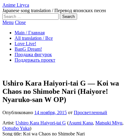
Anime Liryca
Japanese song translation / Перевод японских песен
Search
on:
Menu
Close
Main / Главная
All translation / Все
Love Live!
BanG Dream!
Продажа фигурок
Поддержать проект
Ushiro Kara Haiyori-tai G — Koi wa
Chaos no Shimobe Nari (Haiyore!
Nyaruko-san W OP)
Опубликовано
14 ноября, 2015
от
Просветленный
Artist:
Ushiro Kara Haiyori-tai G
(
Asumi Kana
,
Matsuki Miyu
,
Ootsubo Yuka
)
Song title: Koi wa Chaos no Shimobe Nari