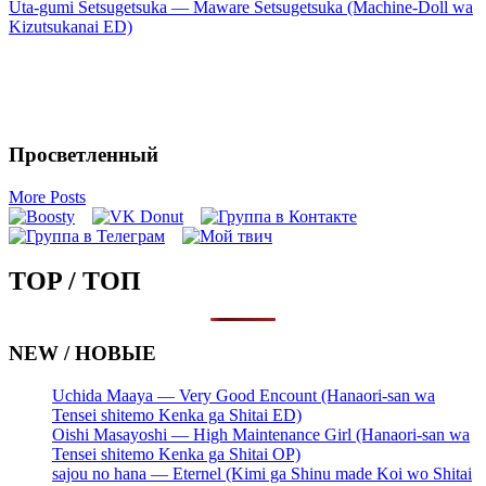
навигация
Uta-gumi Setsugetsuka — Maware Setsugetsuka (Machine-Doll wa
Kizutsukanai ED)
Просветленный
More Posts
TOP / ТОП
NEW / НОВЫЕ
Uchida Maaya — Very Good Encount (Hanaori-san wa
Tensei shitemo Kenka ga Shitai ED)
Oishi Masayoshi — High Maintenance Girl (Hanaori-san wa
Tensei shitemo Kenka ga Shitai OP)
sajou no hana — Eternel (Kimi ga Shinu made Koi wo Shitai