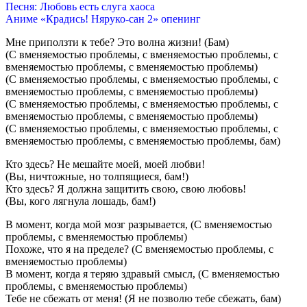
Песня: Любовь есть слуга хаоса
Аниме «Крадись! Няруко-сан 2» опенинг
Мне приползти к тебе? Это волна жизни! (Бам)
(С вменяемостью проблемы, с вменяемостью проблемы, с
вменяемостью проблемы, с вменяемостью проблемы)
(С вменяемостью проблемы, с вменяемостью проблемы, с
вменяемостью проблемы, с вменяемостью проблемы)
(С вменяемостью проблемы, с вменяемостью проблемы, с
вменяемостью проблемы, с вменяемостью проблемы)
(С вменяемостью проблемы, с вменяемостью проблемы, с
вменяемостью проблемы, с вменяемостью проблемы, бам)
Кто здесь? Не мешайте моей, моей любви!
(Вы, ничтожные, но толпящиеся, бам!)
Кто здесь? Я должна защитить свою, свою любовь!
(Вы, кого лягнула лошадь, бам!)
В момент, когда мой мозг разрывается, (С вменяемостью
проблемы, с вменяемостью проблемы)
Похоже, что я на пределе? (С вменяемостью проблемы, с
вменяемостью проблемы)
В момент, когда я теряю здравый смысл, (С вменяемостью
проблемы, с вменяемостью проблемы)
Тебе не сбежать от меня! (Я не позволю тебе сбежать, бам)