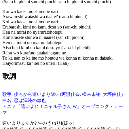
(San-chi pinchi san-chi pinchi san-chi pinchi san-chi pinchi)
Koi wa kaosu no shimobe nari
Arawareshi watashi wa daare? (san-chi pinchi)
Koi wa kaosu no shimobe nari
Erabareshi kimi no kami desu yo (san-chi pinchi)
Hen na mirai no nyaruratohotepu
Komarasete shinwa ni naare! (san-chi pinchi)
Hen na mirai no nyaruratohotepu
Aisu beki kimi no kami desu yo (san-chi pinchi)
Rabu wo kurafuto tatakainagara ne
To ka nan to ka itte mo hontou wa konna ni konna ni daisuki
Haiyorimasu ka? sei no uneri! (Hah)
歌詞
歌手: 後ろから這いより隊G (阿澄佳奈, 松来未祐, 大坪由佳)
曲名: 恋は渾沌の隷也
アニメ「這いよれ！ニャル子さん W」オープニング・テー
マ
這いよりますか? 生のうねり!(破ッ)