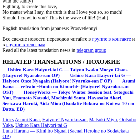
with the sanity)
Fighting, to create this love,
No matter what I say, the truth is that I love you so, so much!
Should I crawl to you? This is the wave of life! (Hah)
English translation from japanese: Prosvetlennyi
Все свежие новости переводов читайте в
группе в контакте
и
в
группе в телеграм
Read all the latest translation news in
telegram group
RELATED TRANSLATIONS / ПОХОЖИЕ
Ushiro Kara Haiyori-tai G — Taiyou Iwaku Moeyo Chaos
(Haiyore! Nyaruko-san OP)
Ushiro Kara Haiyori-tai G —
Haiyore Once Nyagain (Haiyore! Nyaruko-san F OP)
Asumi
Kana — refrain ~Honto no Kimochi~ (Haiyore! Nyaruko-san
OST)
HoneyWorks — Tokyo Winter Session feat. Setoguchi
Yuu, Enomoto Natsuki, Mochizuki Souta, Hayasaka Akari,
Serizawa Haruki, Aida Miou (Itsudatte Bokura no Koi wa 10 cm
Datta. ED)
Lirics
Asumi Kana
,
Haiyore! Nyaruko-san
,
Matsuki Miyu
,
Ootsubo
Yuka
,
Ushiro Kara Haiyori-tai G
Запись
Luna Haruna — Kimi iro Signal (Saenai Heroine no Sodatekata
OP)