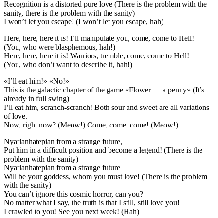
Recognition is a distorted pure love (There is the problem with the
sanity, there is the problem with the sanity)
I won’t let you escape! (I won’t let you escape, hah)
Here, here, here it is! I’ll manipulate you, come, come to Hell!
(You, who were blasphemous, hah!)
Here, here, here it is! Warriors, tremble, come, come to Hell!
(You, who don’t want to describe it, hah!)
«I’ll eat him!» «No!»
This is the galactic chapter of the game «Flower — a penny» (It’s
already in full swing)
I’ll eat him, scranch-scranch! Both sour and sweet are all variations
of love.
Now, right now? (Meow!) Come, come, come! (Meow!)
Nyarlanhatepian from a strange future,
Put him in a difficult position and become a legend! (There is the
problem with the sanity)
Nyarlanhatepian from a strange future
Will be your goddess, whom you must love! (There is the problem
with the sanity)
You can’t ignore this cosmic horror, can you?
No matter what I say, the truth is that I still, still love you!
I crawled to you! See you next week! (Hah)