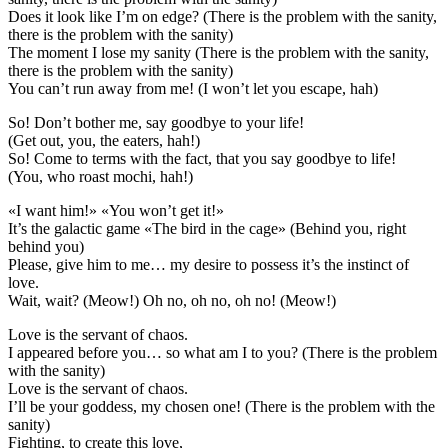
Does it look like I’m on edge? (There is the problem with the sanity,
there is the problem with the sanity)
The moment I lose my sanity (There is the problem with the sanity,
there is the problem with the sanity)
You can’t run away from me! (I won’t let you escape, hah)
So! Don’t bother me, say goodbye to your life!
(Get out, you, the eaters, hah!)
So! Come to terms with the fact, that you say goodbye to life!
(You, who roast mochi, hah!)
«I want him!» «You won’t get it!»
It’s the galactic game «The bird in the cage» (Behind you, right
behind you)
Please, give him to me… my desire to possess it’s the instinct of
love.
Wait, wait? (Meow!) Oh no, oh no, oh no! (Meow!)
Love is the servant of chaos.
I appeared before you… so what am I to you? (There is the problem
with the sanity)
Love is the servant of chaos.
I’ll be your goddess, my chosen one! (There is the problem with the
sanity)
Fighting, to create this love,