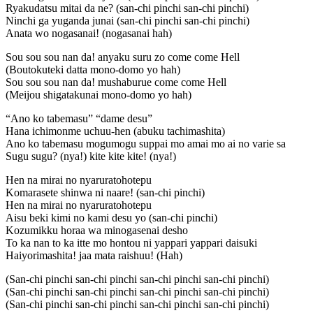
Ryakudatsu mitai da ne? (san-chi pinchi san-chi pinchi)
Ninchi ga yuganda junai (san-chi pinchi san-chi pinchi)
Anata wo nogasanai! (nogasanai hah)
Sou sou sou nan da! anyaku suru zo come come Hell
(Boutokuteki datta mono-domo yo hah)
Sou sou sou nan da! mushaburue come come Hell
(Meijou shigatakunai mono-domo yo hah)
“Ano ko tabemasu” “dame desu”
Hana ichimonme uchuu-hen (abuku tachimashita)
Ano ko tabemasu mogumogu suppai mo amai mo ai no varie sa
Sugu sugu? (nya!) kite kite kite! (nya!)
Hen na mirai no nyaruratohotepu
Komarasete shinwa ni naare! (san-chi pinchi)
Hen na mirai no nyaruratohotepu
Aisu beki kimi no kami desu yo (san-chi pinchi)
Kozumikku horaa wa minogasenai desho
To ka nan to ka itte mo hontou ni yappari yappari daisuki
Haiyorimashita! jaa mata raishuu! (Hah)
(San-chi pinchi san-chi pinchi san-chi pinchi san-chi pinchi)
(San-chi pinchi san-chi pinchi san-chi pinchi san-chi pinchi)
(San-chi pinchi san-chi pinchi san-chi pinchi san-chi pinchi)