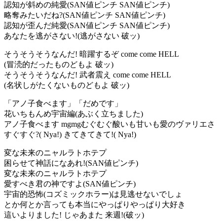
認知が斜めの純愛(SAN値ピンチ SAN値ピンチ)
略奪みたいだね?(SAN値ピンチ SAN値ピンチ)
認知が歪んだ純愛(SAN値ピンチ SAN値ピンチ)
あなたを逃がさない!(逃がさない 破ッ)
そうそうそうなんだ! 暗躍するぞ come come HELL
(冒涜的だったものどもよ 破ッ)
そうそうそうなんだ! 武者震え come come HELL
(名状しがたくないものどもよ 破ッ)
「アノ子食べます」「だめです」
花いちもんめ宇宙編(あぶく立ちました)
アノ子食べます mgmgむぐむぐ酸いも甘いも愛のヴァリエさ
すぐすぐ?( Nya!) きてきてきて!( Nya!)
変な未来のニャルラトホテプ
困らせて神話になあれ!(SAN値ピンチ)
変な未来のニャルラトホテプ
愛すべき君の神ですよ(SAN値ピンチ)
宇宙的恐怖(コズミックホラー)は見逃せないでしょ
とか何とか言っても本当にやっぱりやっぱり大好き
這いよりました! じゃあまた 来週!(破ッ)