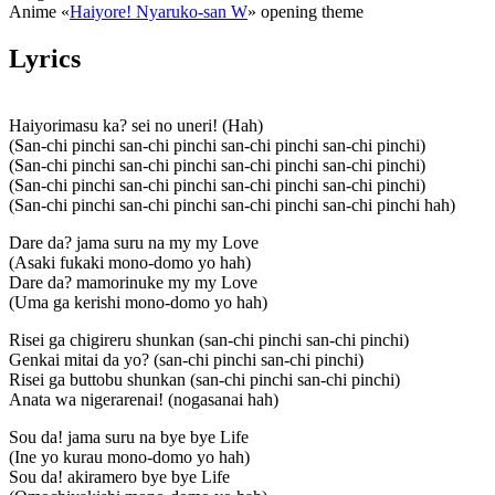
Anime «
Haiyore! Nyaruko-san W
» opening theme
Lyrics
Haiyorimasu ka? sei no uneri! (Hah)
(San-chi pinchi san-chi pinchi san-chi pinchi san-chi pinchi)
(San-chi pinchi san-chi pinchi san-chi pinchi san-chi pinchi)
(San-chi pinchi san-chi pinchi san-chi pinchi san-chi pinchi)
(San-chi pinchi san-chi pinchi san-chi pinchi san-chi pinchi hah)
Dare da? jama suru na my my Love
(Asaki fukaki mono-domo yo hah)
Dare da? mamorinuke my my Love
(Uma ga kerishi mono-domo yo hah)
Risei ga chigireru shunkan (san-chi pinchi san-chi pinchi)
Genkai mitai da yo? (san-chi pinchi san-chi pinchi)
Risei ga buttobu shunkan (san-chi pinchi san-chi pinchi)
Anata wa nigerarenai! (nogasanai hah)
Sou da! jama suru na bye bye Life
(Ine yo kurau mono-domo yo hah)
Sou da! akiramero bye bye Life