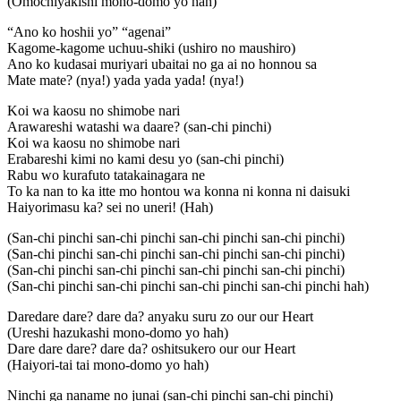
(Omochiyakishi mono-domo yo hah)
“Ano ko hoshii yo” “agenai”
Kagome-kagome uchuu-shiki (ushiro no maushiro)
Ano ko kudasai muriyari ubaitai no ga ai no honnou sa
Mate mate? (nya!) yada yada yada! (nya!)
Koi wa kaosu no shimobe nari
Arawareshi watashi wa daare? (san-chi pinchi)
Koi wa kaosu no shimobe nari
Erabareshi kimi no kami desu yo (san-chi pinchi)
Rabu wo kurafuto tatakainagara ne
To ka nan to ka itte mo hontou wa konna ni konna ni daisuki
Haiyorimasu ka? sei no uneri! (Hah)
(San-chi pinchi san-chi pinchi san-chi pinchi san-chi pinchi)
(San-chi pinchi san-chi pinchi san-chi pinchi san-chi pinchi)
(San-chi pinchi san-chi pinchi san-chi pinchi san-chi pinchi)
(San-chi pinchi san-chi pinchi san-chi pinchi san-chi pinchi hah)
Daredare dare? dare da? anyaku suru zo our our Heart
(Ureshi hazukashi mono-domo yo hah)
Dare dare dare? dare da? oshitsukero our our Heart
(Haiyori-tai tai mono-domo yo hah)
Ninchi ga naname no junai (san-chi pinchi san-chi pinchi)